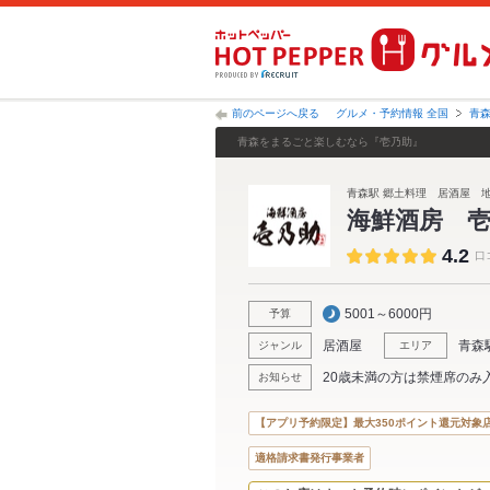
前のページへ戻る
グルメ・予約情報 全国
青
青森をまるごと楽しむなら『壱乃助』
青森駅 郷土料理 居酒屋
海鮮酒房 
4.2
口
5001～6000円
予算
居酒屋
青森
ジャンル
エリア
20歳未満の方は禁煙席のみ
お知らせ
【アプリ予約限定】最大350ポイント還元対象
適格請求書発行事業者