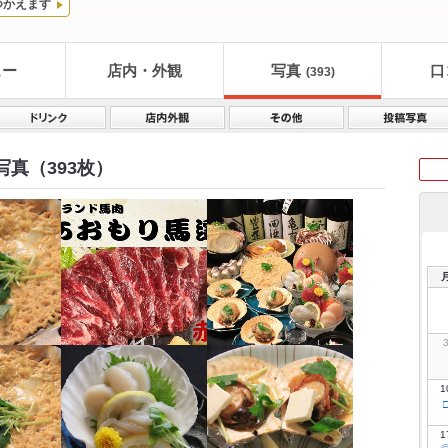
つかえます
ュー
店内・外観
写真
口
(393)
写真（393枚）
1
1