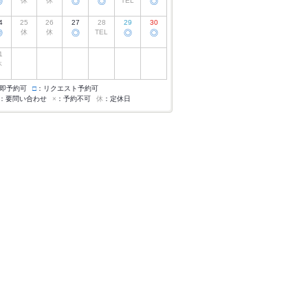
◎
休
休
◎
◎
TEL
◎
4
25
26
27
28
29
30
◎
休
休
◎
TEL
◎
◎
1
休
即予約可
□
：リクエスト予約可
：要問い合わせ
×
：予約不可
休
：定休日