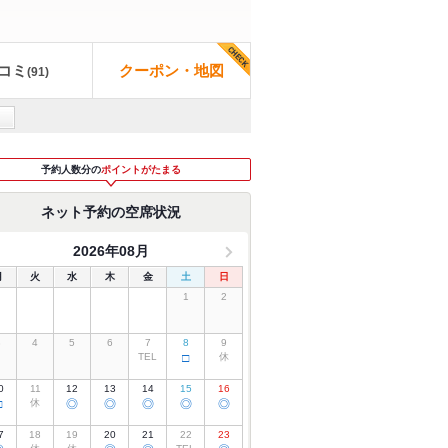
コミ
クーポン・地図
(
91
)
予約人数分の
ポイントがたまる
ネット予約の空席状況
2026年08月
月
火
水
木
金
土
日
1
2
3
4
5
6
7
8
9
TEL
□
休
0
11
12
13
14
15
16
□
休
◎
◎
◎
◎
◎
7
18
19
20
21
22
23