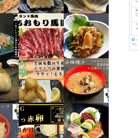
2
3
◎
：
TEL