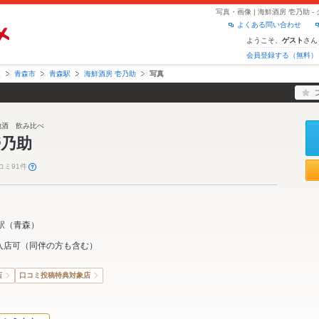
写真・画像 | 海鮮酒房 壱乃助
よくある問い合わせ
ようこそ、
さん
ゲスト
会員登録する（無料）
森
青森市
青森駅
海鮮酒房 壱乃助
写真
 地酒 飲み比べ
壱乃助
コミ91件
駅
（
青森
）
入店可（同伴の方も含む）
店
口コミ投稿特典対象店