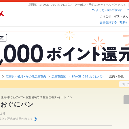
雰囲気 | SPACE Ｏ92 おぐにパン - クーポン・予約のホットペッパーグルメ
よくある問い合わせ
ようこそ、
さん
ゲスト
会員登録する（無料）
島
広島駅・横川・その他広島市内
広島市南区
SPACE Ｏ92 おぐにパン
店内・外観
使用/手ごねのパン/個別包装で衛生管理/広いイートイン
92 おぐにパン
16件
件以上で評点が表示されます