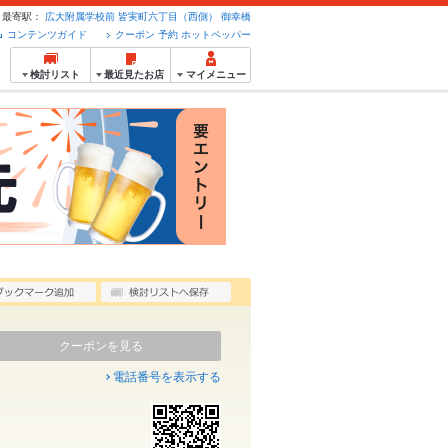
最寄駅：
広大附属学校前
皆実町六丁目（西側）
御幸橋
コンテンツガイド
クーポン 予約 ホットペッパー
検討リスト
最近見たお店
マイメニュー
クーポンを見る
電話番号を表示する