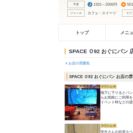
1501～2000円
50
予算
カフェ・スイーツ
ジャンル
エリ
トップ
メニ
SPACE Ｏ92 おぐにパン
お店の雰囲気
SPACE Ｏ92 おぐにパン お店の
地下に下りるとパン
らお気軽にご利用を
イベント時などの貸
学生さんの自習スペ