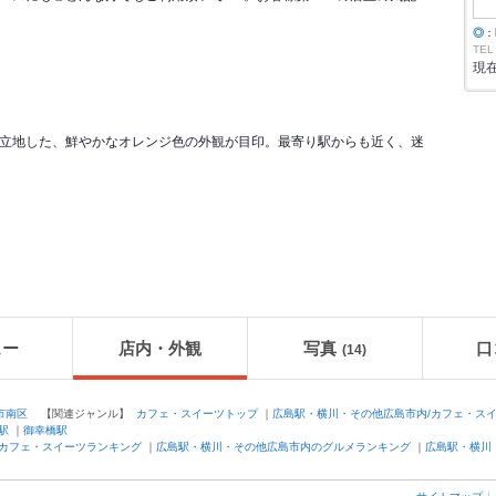
◎
：
TEL
現
立地した、鮮やかなオレンジ色の外観が目印。最寄り駅からも近く、迷
ュー
店内・外観
写真
口
(14)
市南区
【関連ジャンル】
カフェ・スイーツトップ
｜
広島駅・横川・その他広島市内/カフェ・ス
駅
｜
御幸橋駅
カフェ・スイーツランキング
｜
広島駅・横川・その他広島市内のグルメランキング
｜
広島駅・横川