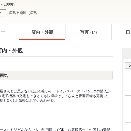
1～1000円
広島市南区
（
広島
）
ア
ュー
店内・外観
写真
口
(14)
 店内・外観
雰囲気
屋さんとは思えないほどの広いイートインスペース！パン1つの購入か
♪電子機器の充電もできとても快適◎そしてなんと音響設備も完備で、
切もOK！お気軽にお問い合わせを。
ースにも◎どんな方でもご利用頂いてOK。お客様第一！の店主の気配