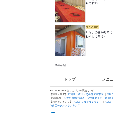
りです◎
川沿いの曲がり角に
わず行けそう♪
最終更新日：
トップ
メニ
■SPACE Ｏ92 おぐにパンの関連リンク
【関連エリア】
広島駅・横川・その他広島市内
｜
広島
【関連駅】
広大附属学校前駅
｜
皆実町六丁目（西側）
【関連ランキング】
広島のグルメランキング
｜
広島の
市南区のグルメランキング