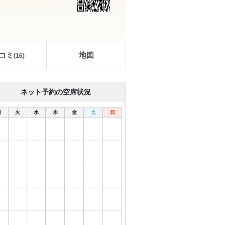
コミ
地図
(
16
)
ネット予約の空席状況
月
火
水
木
金
土
日