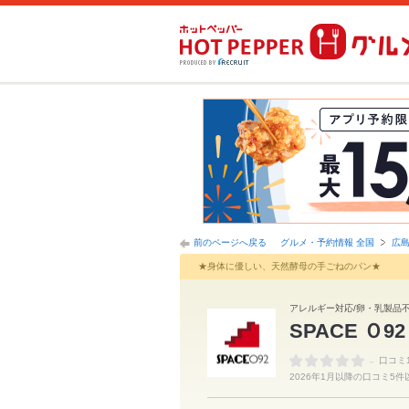
前のページへ戻る
グルメ・予約情報 全国
広
★身体に優しい、天然酵母の手ごねのパン★
アレルギー対応/卵・乳製品不
SPACE Ｏ
-
口コミ
2026年1月以降の口コミ5