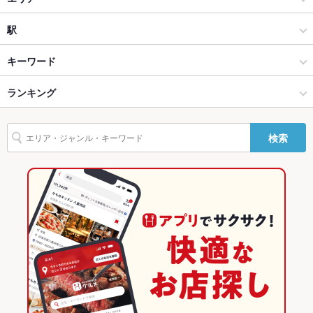
ソファー
なし
ラーメン全般
三宮
駅
テラス席
なし
神戸 × ラーメン
三宮 × ラーメン
旧居留地・大丸前駅
キーワード
貸切
貸切不可 ：通常営業のみ！ランチタイムに！お仕事帰りに！小
腹が空いたら！是非お立ち寄りください！
神戸 × ラーメン全般
三宮 × ラーメン全般
三ノ宮駅
ランキング
餃子
杏仁豆腐
デザート
つけ麺
塩ラーメン
設備
三ノ宮駅 × ラーメン
兵庫
三宮・花時計前駅
兵庫のグルメランキング
検索
Wi-Fi
なし
三ノ宮駅 × ラーメン全般
兵庫 × ラーメン
神戸のグルメランキング
バリアフリ
あり ：通路も広めで段差もありません！
ー
兵庫 × ラーメン全般
三宮のグルメランキング
駐車場
なし ：近隣に駐車場が多数ございます！
英語メニュ
あり
ー
その他設備
女性に嬉しい！紙エプロンあります！これで真っ赤ならーめん
を思う存分食べられる♪
その他