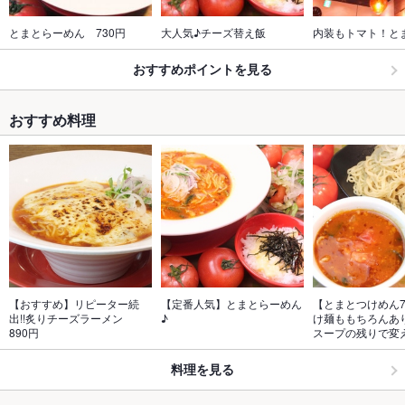
とまとらーめん　730円
大人気♪チーズ替え飯
内装もトマト！と
おすすめポイントを見る
おすすめ料理
【おすすめ】リピーター続
【定番人気】とまとらーめん
【とまとつけめん7
出!!炙りチーズラーメン　
♪
け麺ももちろんあ
890円
スープの残りで変
料理を見る