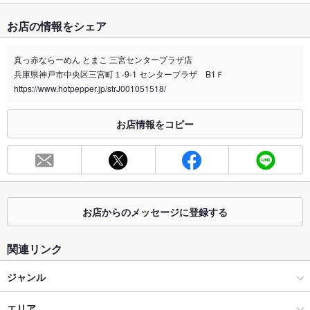
たばこ
お店の情報をシェア
禁煙・喫煙
全席禁煙
真っ赤ならーめん とまこ 三宮センタープラザ店
喫煙専用室
なし
兵庫県神戸市中央区三宮町１-9-1 センタープラザ B1Ｆ
https://www.hotpepper.jp/strJ001051518/
※2020年4月1日～受動喫煙対策に関する法律が施行されています。正しい情報はお店へお問い
合わせください。
お店情報をコピー
お席
総席数
22席(テーブル8席)
最大宴会収
22人(通常営業のみ！ランチタイムに！お仕事帰りに！小腹が空
容人数
いたら！)
お店からのメッセージに登録する
個室
なし ：テーブル8席 おひとりでも♪友達とでも♪
座敷
なし ：テーブル8席 おひとりでも♪友達とでも♪
関連リンク
掘りごたつ
なし ：テーブル8席 おひとりでも♪友達とでも♪
ジャンル
カウンター
なし
ラーメン
エリア