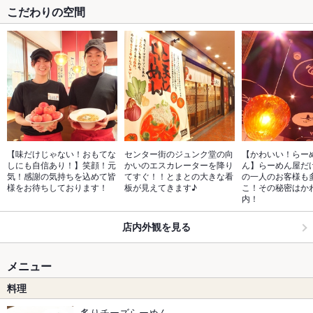
こだわりの空間
【味だけじゃない！おもてな
センター街のジュンク堂の向
【かわいい！らー
しにも自信あり！】笑顔！元
かいのエスカレーターを降り
ん】らーめん屋だ
気！感謝の気持ちを込めて皆
てすぐ！！とまとの大きな看
の一人のお客様も
様をお待ちしております！
板が見えてきます♪
こ！その秘密はか
内！
店内外観を見る
メニュー
料理
炙りチーズらーめん