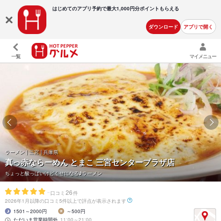
はじめてのアプリ予約で最大
1,000円分ポイントもらえる
ダウンロード
アプリで開く
一覧
マイメニュー
ラーメン | 三宮 | 兵庫県
真っ赤ならーめん とまこ 三宮センタープラザ店
ちょっと酸っぱいけどくせになる♪ラーメン
-
26
口コミ
件
2026年1月以降の口コミ5件以上で評点が表示されます
1501～2000円
～500円
ただいま営業時間外
11:00～21:00