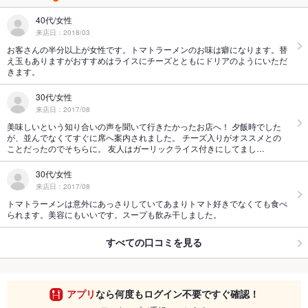
40代/女性
来店日：2018/03
お客さんの半分以上が女性です。トマトラーメンのお味は癖になります。替
え玉もありますがおすすめはライスにチーズとともにドリアのようにいただ
きます。
30代/女性
来店日：2017/08
美味しいという知り合いの声を聞いて行きたかったお店へ！ 夕飯時でした
が、並んでなくてすぐに席へ案内されました。 チーズ入りがオススメとの
ことだったのでそちらに。 友人はガーリックライス付きにしてまし…
30代/女性
来店日：2017/08
トマトラーメンは意外にあっさりしていてあまりトマト好きでなくても食べ
られます。美容にもいいです。スープも飲み干しました。
すべての口コミを見る
アプリ
なら何度もログイン不要ですぐ確認！