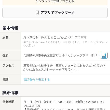
ワンタップで手軽につかえる
アプリでブックマーク
基本情報
店名
真っ赤ならーめん とまこ 三宮センタープラザ店
体にもいいらーめん！とまとをたっぷり使いました！トマトいっぱいでかわ
いい店内！
住所
兵庫県神戸市中央区三宮町１-9-1 センタープラザ B1Ｆ
アクセス
三宮各駅から徒歩３分 三宮センター街にあるジュンク堂の向
かいにあるエスカレーターを下りてすぐ。
電話
電話番号を表示する
詳細情報
営業時間
月～日、祝日、祝前日: 11:00～21:00 （料理L.O. 21:00 ドリン
クL.O. 21:00）
【営業時間】１１：００～２１：００ ランチも日曜も営業！