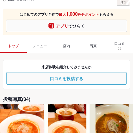
1,000
はじめてのアプリ予約で
最大
円分ポイント
もらえる
アプリ
でひらく
口コミ
トップ
メニュー
店内
写真
26
来店体験を紹介してみませんか
口コミを投稿する
投稿写真(34)