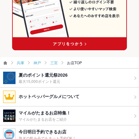
飲み放題
なし ：生ビール550円！！もちろんとまとジュースもありま
す！
食べ放題
なし ：一品一品情熱をもって提供いたします！
お子様連れ
お子様連れ歓迎
ウェディン
－
グパーティ
兵庫
神戸
三宮
お店TOP
ー二次会
夏のポイント還元祭2026
備考
SoftBank Wi-Fiあり
最大15,000ポイント還元
ホットペッパーグルメについて
マイルがたまるお店特集！
マイルがたまるお店をご紹介
今日明日予約できるお店
急ぎの飲み会でもネット予約OK！