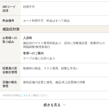
QRコード
利用不可
決済
料金備考
カード利用不可 料金はすべて税込
感染症対策
お客様への
入店時
取り組み
施設内のマスク着用依頼あり、店内に消毒液設置、順番待ちの
間隔調整/整理券発行
客席へのご案内
テーブル毎に仕切りあり
従業員の安
勤務時の検温、マスク着用、頻繁な手洗い
全衛生管理
店舗の衛生
換気設備の設置と換気、備品/卓上設置物の消毒
管理
※各項目の詳細は
こちら
をご確認ください。
続きを見る