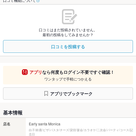
口コミ機能について
口コミはまだ投稿されていません。
最初の投稿をしてみませんか？
口コミを投稿する
アプリ
なら何度もログイン不要ですぐ確認！
ワンタップで手軽につかえる
アプリでブックマーク
基本情報
店名
Early santa Monica
白子/鈴鹿/ピザ/パスタ/チーズ/貸切/宴会/カラオケ/二次会/パーティ/コース/記
念日