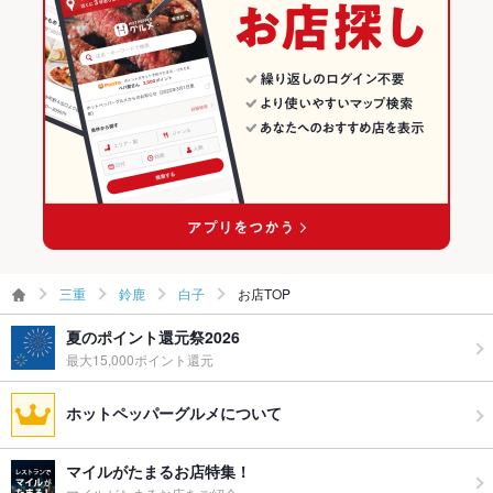
ー
その他設備
ダーツを完備しております。
その他
飲み放題
あり
食べ放題
なし
お酒
カクテル充実、焼酎充実
お子様連れ
お子様連れ不可 ：貸切の場合は可能です。
三重
鈴鹿
白子
お店TOP
ウェディン
歓迎致します。お気軽にお声かけください♪
グパーティ
夏のポイント還元祭2026
ー二次会
最大15,000ポイント還元
お祝い・サ
可
ホットペッパーグルメについて
プライズ対
応
マイルがたまるお店特集！
ライブショ
あり