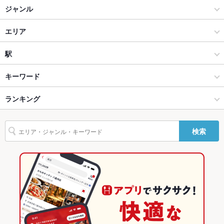
掘りごたつ
なし
ジャンル
カウンター
あり
ダイニングバー・バル
エリア
ソファー
なし
洋・和洋・各国料理・その他
白子
駅
テラス席
なし
鈴鹿 × ダイニングバー・バル
白子 × ダイニングバー・バル
白子駅
キーワード
貸切
貸切可
鈴鹿 × 洋・和洋・各国料理・その他
白子 × 洋・和洋・各国料理・その他
千代崎駅
ランキング
フライドポテト
ウインナー
トリュフ
鴨肉
パスタ
ボロネーゼ
ピザ
設備
白子駅 × ダイニングバー・バル
三重
鼓ケ浦駅
三重のグルメランキング
Wi-Fi
なし
検索
白子駅 × 洋・和洋・各国料理・その他
三重 × ダイニングバー・バル
三重のダイニングバー・バルランキング
バリアフリ
なし
ー
三重 × 洋・和洋・各国料理・その他
鈴鹿のグルメランキング
駐車場
なし ：近くにコインパーキングがございます！
白子のグルメランキング
カラオケ設
あり
備
英語メニュ
あり