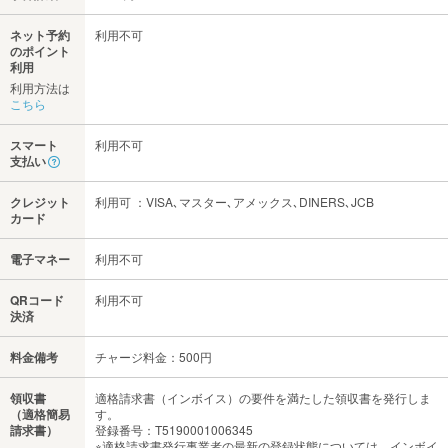
ネット予約
利用不可
のポイント
利用
利用方法は
こちら
スマート
利用不可
支払い
クレジット
利用可 ：VISA､マスター､アメックス､DINERS､JCB
カード
電子マネー
利用不可
QRコード
利用不可
決済
料金備考
チャージ料金：500円
領収書
適格請求書（インボイス）の要件を満たした領収書を発行しま
（適格簡易
す。
請求書）
登録番号：T5190001006345
※適格請求書発行事業者の最新の登録状態については、インボイ