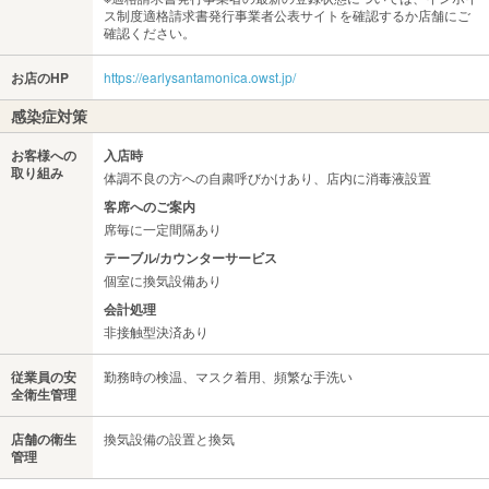
ス制度適格請求書発行事業者公表サイトを確認するか店舗にご
確認ください。
お店のHP
https://earlysantamonica.owst.jp/
感染症対策
お客様への
入店時
取り組み
体調不良の方への自粛呼びかけあり、店内に消毒液設置
客席へのご案内
席毎に一定間隔あり
テーブル/カウンターサービス
個室に換気設備あり
会計処理
非接触型決済あり
従業員の安
勤務時の検温、マスク着用、頻繁な手洗い
全衛生管理
店舗の衛生
換気設備の設置と換気
管理