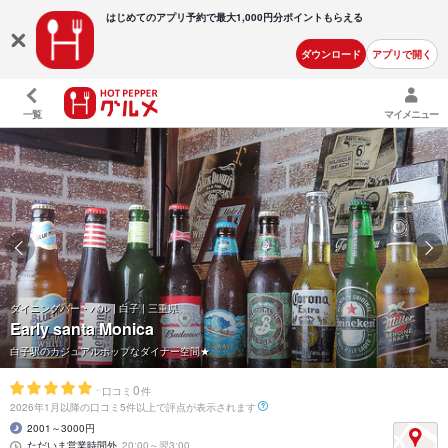
はじめてのアプリ予約で最大
1,000円分ポイントもらえる
ダウンロード
アプリで開く
一覧
マイメニュー
ダイニングバー・バル | 白子 | 三重県
Early santa Monica
白子駅のカジュアルポップなダイナー空間★
-
0
口コミ
件
2026年1月以降の口コミ5件以上で評点が表示されます
2001～3000円
ただいま営業時間外
20:00～翌3:00