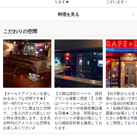
ります★
ございます！
料理を見る
こだわりの空間
【オールドアメリカンを楽し
【２階は貸切スペース、貸切
【白子駅からも近
めるポップな空間です★】
プランも複数ご用意！】２階
場からも近いです
50'～60'のオールドアメリカ
はパーティルームとして、プ
から徒歩2分程度
ンインテリアに囲まれた空間
ロジェクターや各種音響設備
ス！結婚式場から
で、ご友人の方との楽しいひ
を完備★二次会、同窓会など
露宴の会場として
と時を演出致します。古き良
のイベントや宴会の場として
ださい♪着替え可
き時代のアメリカンな空間を
も◎感染症対策も徹底してお
もご用意しており
お楽しみください♪
ります。