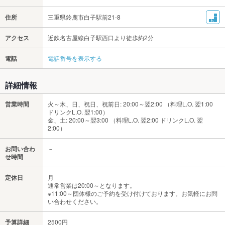
住所
三重県鈴鹿市白子駅前21-8
アクセス
近鉄名古屋線白子駅西口より徒歩約2分
電話
電話番号を表示する
詳細情報
営業時間
火～木、日、祝日、祝前日: 20:00～翌2:00 （料理L.O. 翌1:00
ドリンクL.O. 翌1:00）
金、土: 20:00～翌3:00 （料理L.O. 翌2:00 ドリンクL.O. 翌
2:00）
お問い合わ
－
せ時間
定休日
月
通常営業は20:00～となります。
※11:00～団体様のご予約を受け付けております。お気軽にお問
い合わせください。
予算詳細
2500円