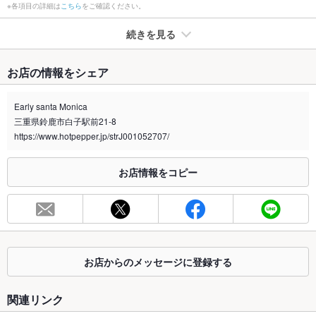
※各項目の詳細は
こちら
をご確認ください。
続きを見る
たばこ
お店の情報をシェア
禁煙・喫煙
全席喫煙可
Early santa Monica
喫煙専用室
なし
三重県鈴鹿市白子駅前21-8
https://www.hotpepper.jp/strJ001052707/
※2020年4月1日～受動喫煙対策に関する法律が施行されています。正しい情報はお店へお問い
合わせください。
お店情報をコピー
お席
総席数
77席
最大宴会収
80人
容人数
お店からのメッセージに登録する
個室
なし
座敷
なし
関連リンク