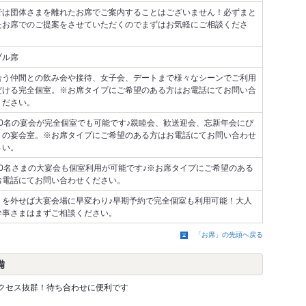
では団体さまを離れたお席でご案内することはございません！必ずまと
たお席でのご提案をさせていただくのでまずはお気軽にご相談くださ
ブル席
合う仲間との飲み会や接待、女子会、デートまで様々なシーンでご利用
だける完全個室。※お席タイプにご希望のある方はお電話にてお問い合
ください。
10名の宴会が完全個室でも可能です♪親睦会、歓送迎会、忘新年会にぴ
りの宴会室。※お席タイプにご希望のある方はお電話にてお問い合わせ
さい。
30名さまの大宴会も個室利用が可能です♪※お席タイプにご希望のある
お電話にてお問い合わせください。
りを外せば大宴会場に早変わり♪早期予約で完全個室も利用可能！大人
幹事さまはまずご相談ください。
「お席」の先頭へ戻る
備
アクセス抜群！待ち合わせに便利です