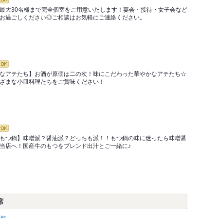
最大30名様まで完全個室をご用意いたします！宴会・接待・女子会など
お過ごしください◎ご相談はお気軽にご連絡ください。
なアテたち】お酒が原価は二の次！味にこだわった華やかなアテたち☆
ざまな小皿料理たちをご賞味ください！
もつ鍋】味噌派？醤油派？どっちも派！！もつ鍋の味に迷ったら味噌醤
当店へ！国産牛のもつをブレンド出汁とご一緒に♪
席