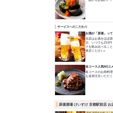
一品からお酒のアテ
サービスへのこだわり
お酒が「原価」って
当店はお酒をほぼ原
日、いつでも253
クを飲み比べること
来店ください♪
全コース人気NO.
各コースのお肉料理
も追加注文いただく
原価酒場 けいすけ 京都駅前店 お