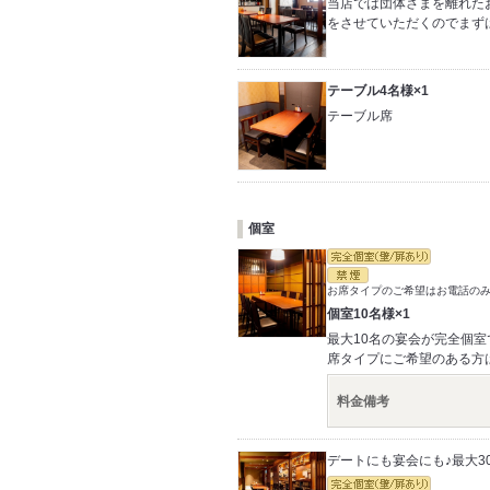
当店では団体さまを離れた
をさせていただくのでまず
テーブル4名様×1
テーブル席
個室
お席タイプのご希望はお電話の
個室10名様×1
最大10名の宴会が完全個
席タイプにご希望のある方
料金備考
デートにも宴会にも♪最大3