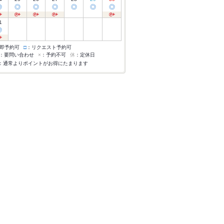
◎
◎
◎
◎
◎
◎
◎
1
◎
即予約可
□
：リクエスト予約可
：要問い合わせ
×
：予約不可
休
：定休日
：通常よりポイントがお得にたまります