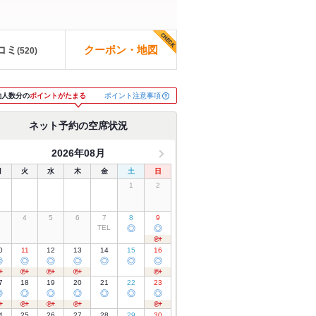
コミ
クーポン・地図
(
520
)
ポイント注意事項
約人数分の
ポイントがたまる
ネット予約の空席状況
2026年08月
月
火
水
木
金
土
日
1
2
3
4
5
6
7
8
9
TEL
◎
◎
0
11
12
13
14
15
16
◎
◎
◎
◎
◎
◎
◎
7
18
19
20
21
22
23
◎
◎
◎
◎
◎
◎
◎
4
25
26
27
28
29
30