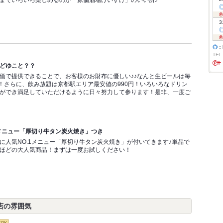
までいろいろ楽しめるのが「原価酒場けいすけ」のいい所♪
3
◎
：
TEL
どゆこと？？
価で提供できることで、お客様のお財布に優しい♪♪なんと生ビールは毎
円！さらに、飲み放題は京都駅エリア最安値の990円！いろいろなドリン
ができ満足していただけるように日々努力して参ります！是非、一度ご
1メニュー「厚切り牛タン炭火焼き」つき
に人気NO.1メニュー「厚切り牛タン炭火焼き」が付いてきます♪単品で
ほどの大人気商品！まずは一度お試しください！
店の雰囲気