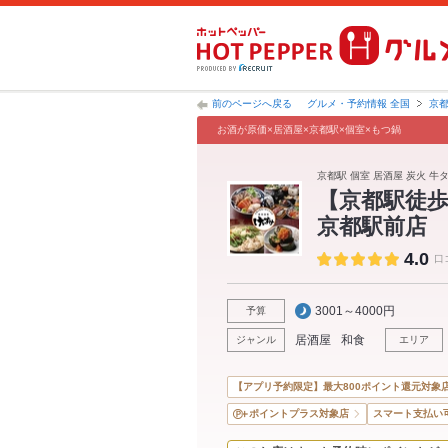
前のページへ戻る
グルメ・予約情報 全国
京
お酒が原価×居酒屋×京都駅×個室×もつ鍋
京都駅 個室 居酒屋 炭火 
【京都駅徒
京都駅前店
4.0
口
3001～4000円
予算
居酒屋
和食
ジャンル
エリア
【アプリ予約限定】最大800ポイント還元対象
ポイントプラス対象店
スマート支払い