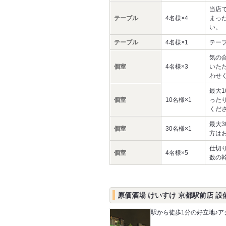
当店
テーブル
4名様×4
まっ
い。
テーブル
4名様×1
テー
気の
個室
4名様×3
いた
わせ
最大
個室
10名様×1
った
くだ
最大
個室
30名様×1
方は
仕切
個室
4名様×5
数の
原価酒場 けいすけ 京都駅前店 設
駅から徒歩1分の好立地♪