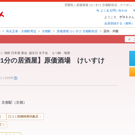
雰囲気 | 原価酒場 けいすけ 京都駅前店 - クーポ
よくある問い合わせ
ようこそ、
さん
ゲスト
会員登録する（無料）
都
烏丸五条・京都駅周辺
京都駅
原価酒場 けいすけ 京都駅前店
店内・外観
牛タン 海鮮 日本酒 宴会 誕生日 女子会 もつ鍋 地酒
歩1分の居酒屋】原価酒場 けいすけ
コミ520件
京都駅
（
京都
）
店
口コミ投稿特典対象店
可