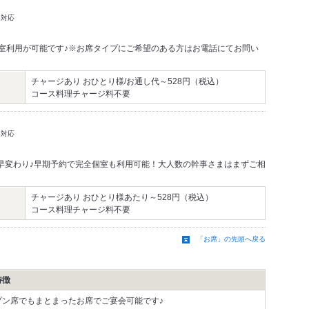
み対応
個室利用が可能です♪※お席タイプにご希望のある方はお電話にてお問い
チャージあり おひとり様/お通し代～528円（税込）
コース料理チャージ料不要
み対応
早変わり♪早期予約で完全個室も利用可能！大人数の幹事さまはまずご相
チャージあり おひとり様あたり～528円（税込）
コース料理チャージ料不要
「お席」の先頭へ戻る
特徴
プン席でもまとまったお席でご宴会可能です♪