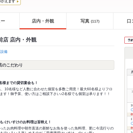
つかえます
ュー
店内・外観
写真
口
(117)
前店 店内・外観
予
設備
お店のこだわり
0名様までの貸切宴会も！
8名、10名様など人数に合わせた個室を多数ご用意！最大60名様よりフロ
ます！御予算、使い方はご相談下さい♪2名様でも個室は承ります！！
1
1
も♪けいすけのお料理は旨映え！
ったお肉料理や朝市直送の新鮮なお魚を使った魚料理、更に今流行りの
2