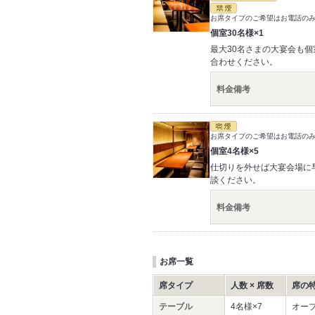
お席タイプのご希望はお電話の
個室30名様×1
最大30名さまの大宴会も
合わせください。
料金備考
お席タイプのご希望はお電話の
個室4名様×5
仕切りを外せば大宴会場に
談ください。
料金備考
お席一覧
席タイプ
人数 × 席数
席の
テーブル
4名様×7
オー