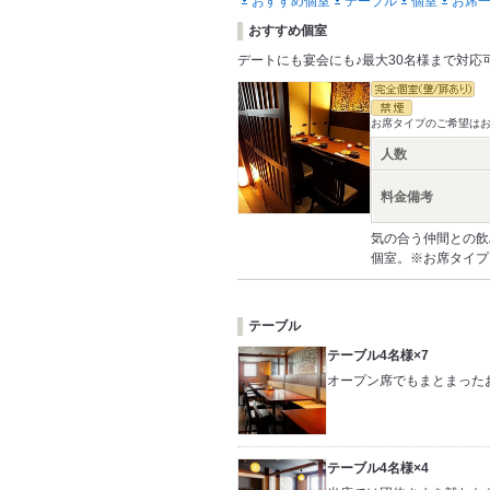
おすすめ個室
テーブル
個室
お席
おすすめ個室
デートにも宴会にも♪最大30名様まで対応
お席タイプのご希望は
人数
料金備考
気の合う仲間との飲
個室。※お席タイプ
テーブル
テーブル4名様×7
オープン席でもまとまった
テーブル4名様×4