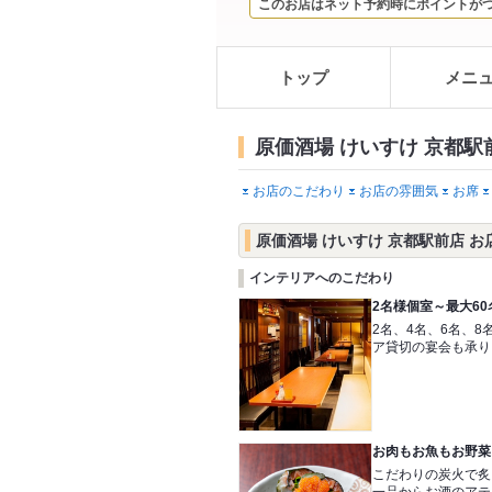
このお店はネット予約時にポイントが
トップ
メニ
原価酒場 けいすけ 京都駅
お店のこだわり
お店の雰囲気
お席
原価酒場 けいすけ 京都駅前店 
インテリアへのこだわり
2名様個室～最大6
2名、4名、6名、
ア貸切の宴会も承り
お肉もお魚もお野菜
こだわりの炭火で炙