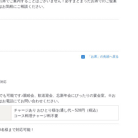
お席でご案内することはございません！必ずまとまったお席でのご提案
はお気軽にご相談ください。
「お席」の先頭へ戻る
み対応
室でも可能です♪親睦会、歓送迎会、忘新年会にぴったりの宴会室。※お
はお電話にてお問い合わせください。
チャージあり おひとり様/お通し代～528円（税込）
コース料理チャージ料不要
0名様まで対応可能！