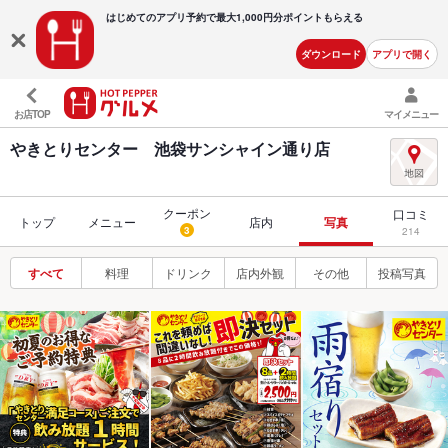
はじめてのアプリ予約で最大
1,000円分ポイントもらえる
ダウンロード
アプリで開く
お店TOP
マイメニュー
やきとりセンター 池袋サンシャイン通り店
クーポン
口コミ
トップ
メニュー
店内
写真
3
214
すべて
料理
ドリンク
店内外観
その他
投稿写真