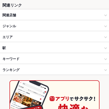
関連リンク
関連店舗
ビーフインパクト
ジャンル
洋食
エリア
ステーキ・ハンバーグ
札幌大通
駅
札幌（札幌駅・大通） × 洋食
札幌大通 × 洋食
大通駅
キーワード
札幌（札幌駅・大通） × ステーキ・ハンバーグ
札幌大通 × ステーキ・ハンバーグ
すすきの駅
ランキング
ステーキ
ハンバーグ
ラムチョップ
ハラミステーキ
和牛ステーキ
ランプステーキ
すすきの駅 × 洋食
北海道
豊水すすきの駅
北海道のグルメランキング
すすきの駅 × ステーキ・ハンバーグ
北海道 × 洋食
北海道の洋食ランキング
北海道 × ステーキ・ハンバーグ
北海道のステーキ・ハンバーグランキング