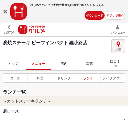
はじめてのアプリ予約で最大
1,000円分ポイントもらえる
ダウンロード
アプリで開く
お店TOP
マイメニュー
炭焼ステーキ ビーフインパクト 狸小路店
口コミ
トップ
メニュー
店内
写真
78
コース
料理
ドリンク
ランチ
テイクアウト
ランチ一覧
～カットステーキランチ～
肩ロース
-