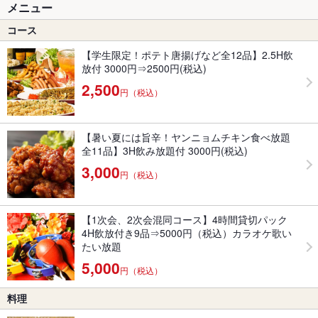
メニュー
コース
【学生限定！ポテト唐揚げなど全12品】2.5H飲
放付 3000円⇒2500円(税込)
2,500
円（税込）
【暑い夏には旨辛！ヤンニョムチキン食べ放題
全11品】3H飲み放題付 3000円(税込)
3,000
円（税込）
【1次会、2次会混同コース】4時間貸切パック
4H飲放付き9品⇒5000円（税込）カラオケ歌い
たい放題
5,000
円（税込）
料理