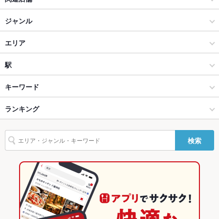
テラス席
なし ：新宿で貸切パーティ！飲み放題/女子会/誕生日/記念日/宴
【個室・貸切宴会】 3時間食べ飲み放題 Le Casterl ルーキャス
ジャンル
会/歓迎会/送別会にぴったり！
テル 新宿店
カラオケ・パーティ
エリア
貸切
貸切可 ：8～60名様までOK！！ご要望などお気軽にお問い合わ
せください。
パーティー
歌舞伎町
駅
設備
新宿 × カラオケ・パーティ
歌舞伎町 × カラオケ・パーティ
新宿駅
Wi-Fi
キーワード
あり
バリアフリ
なし ：新宿店にはご用意ありませんが、大きな段差はありませ
新宿 × パーティー
歌舞伎町 × パーティー
新宿西口駅
ランキング
からあげ
フライドポテト
ソーセージ
焼きそば
シーフード
ー
ん。不便な際はスタッフがお手伝いさせて頂きます。
カレーライス
ピザ
チャーハン
新宿駅 × カラオケ・パーティ
東京
西武新宿駅
東京のグルメランキング
駐車場
なし ：お近くのコインパーキングをご利用ください。お酒を飲
検索
まれる際はお車でのお越しはご遠慮ください。
新宿駅 × パーティー
東京 × カラオケ・パーティ
東京のカラオケ・パーティランキング
カラオケ設
あり
備
東京 × パーティー
東京のパーティーランキング
バンド演奏
可
新宿のグルメランキング
TV・プロジ
あり
新宿のカラオケ・パーティランキング
ェクタ