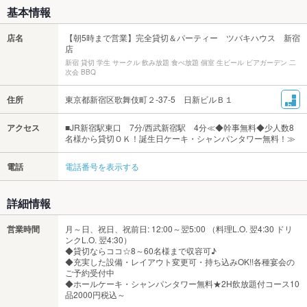
基本情報
店名
【朝5時まで営業】完全貸切＆パーティー ツバキハウス 新宿
店
新宿 貸切 学生 サークル 飲み放題 食べ放題 個室 生ビール ビアガーデン 二
次会 BBQ
住所
東京都新宿区歌舞伎町２-37-5 日新ビルＢ１
アクセス
■JR新宿駅東口 7分/西武新宿駅 4分≪◆幹事無料◆少人数8
名様から貸切ＯＫ！誕生日ケーキ・シャンパンタワー無料！≫
電話
電話番号を表示する
詳細情報
営業時間
月～日、祝日、祝前日: 12:00～翌5:00 （料理L.O. 翌4:30 ドリ
ンクL.O. 翌4:30）
◆貸切ならココ☆8～60名様まで収容可♪
◆充実した設備・レイアウト変更可・持ち込みOK!!各種宴会の
ご予約受付中
◆ホールケーキ・シャンパンタワー無料★2H飲放題付コース10
品2000円税込～