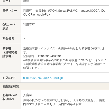
カード
銀聯
電子マネー
利用可 ：楽天Edy､WAON､Suica､PASMO､nanaco､ICOCA､iD､
QUICPay､ApplePay
QRコード
利用不可
決済
料金備考
－
領収書
適格請求書（インボイス）の要件を満たした領収書を発行しま
（適格簡易
す。
請求書）
登録番号：T2810312434231
※適格請求書発行事業者の最新の登録状態については、インボイ
ス制度適格請求書発行事業者公表サイトを確認するか店舗にご
確認ください。
お店のHP
https://akr2769058677.owst.jp
感染症対策
お客様への
入店時
取り組み
体調不良の方への自粛呼びかけあり、入店時の検温あり、施設
内のマスク着用依頼あり、店内に消毒液設置