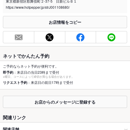
東京都新宿区歌舞伎町２-37-5 日新ビルＢ１
https://www.hotpepper.jp/strJ001108680/
※2020年4月1日～受動喫煙対策に関する法律が施行されています。正しい情報はお店へお問い
合わせください。
お店情報をコピー
お席
総席数
40席(8名様～最大60名様まで貸切OK♪)
最大宴会収
60人(立食時。お店のレイアウトは自由に変更可能！)
容人数
ネットでかんたん予約
個室
なし ：8～60名様まで収容可能な貸切パーティースペース☆彡
ご予約ならネット予約が便利です。
即予約
：来店日の当日23時まで受付
座敷
なし ：新宿で貸切パーティ！飲み放題/女子会/誕生日/記念日/宴
※曜日、コースによって締切が異なる場合があります。
会/歓迎会/送別会にぴったり！
リクエスト予約
：来店日の前日17時まで受付
掘りごたつ
なし ：新宿で貸切パーティ！飲み放題/女子会/誕生日/記念日/宴
会/歓迎会/送別会にぴったり！
お店からのメッセージに登録する
カウンター
なし ：新宿で貸切パーティ！飲み放題/女子会/誕生日/記念日/宴
会/歓迎会/送別会にぴったり！
関連リンク
ソファー
なし ：新宿で貸切パーティ！飲み放題/女子会/誕生日/記念日/宴
会/歓迎会/送別会にぴったり！
関連店舗