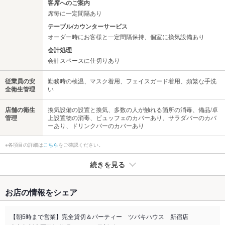
客席へのご案内
席毎に一定間隔あり
テーブル/カウンターサービス
オーダー時にお客様と一定間隔保持、個室に換気設備あり
会計処理
会計スペースに仕切りあり
従業員の安
勤務時の検温、マスク着用、フェイスガード着用、頻繁な手洗
全衛生管理
い
店舗の衛生
換気設備の設置と換気、多数の人が触れる箇所の消毒、備品/卓
管理
上設置物の消毒、ビュッフェのカバーあり、サラダバーのカバ
ーあり、ドリンクバーのカバーあり
※各項目の詳細は
こちら
をご確認ください。
続きを見る
たばこ
お店の情報をシェア
禁煙・喫煙
全席喫煙可
【朝5時まで営業】完全貸切＆パーティー ツバキハウス 新宿店
喫煙専用室
なし