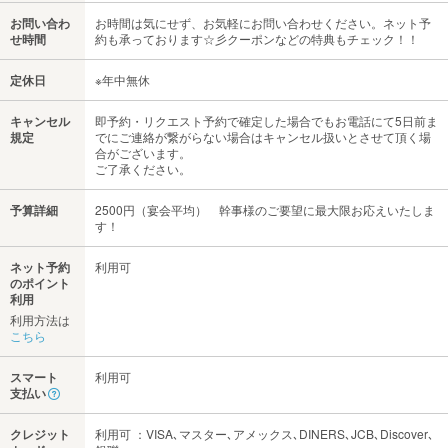
お問い合わ
お時間は気にせず、お気軽にお問い合わせください。ネット予
せ時間
約も承っております☆彡クーポンなどの特典もチェック！！
定休日
※年中無休
キャンセル
即予約・リクエスト予約で確定した場合でもお電話にて5日前ま
規定
でにご連絡が繋がらない場合はキャンセル扱いとさせて頂く場
合がございます。
ご了承ください。
予算詳細
2500円（宴会平均） 幹事様のご要望に最大限お応えいたしま
す！
ネット予約
利用可
のポイント
利用
利用方法は
こちら
スマート
利用可
支払い
クレジット
利用可 ：VISA､マスター､アメックス､DINERS､JCB､Discover､