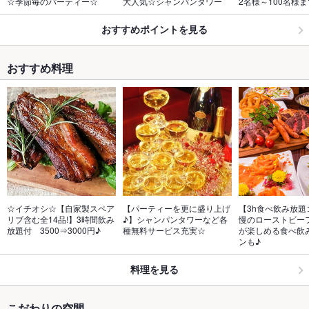
☆季節毎のパーティー☆
大人気☆シャンパンタワー
2名様～100名様
おすすめポイントを見る
おすすめ料理
☆イチオシ☆【自家製スペア
【パーティーを更に盛り上げ
【3h食べ飲み放題
リブ含む全14品!】3時間飲み
♪】シャンパンタワーなど各
慢のローストビー
放題付　3500⇒3000円♪
種無料サービス充実☆
が楽しめる食べ飲
ンも♪
料理を見る
こだわりの空間