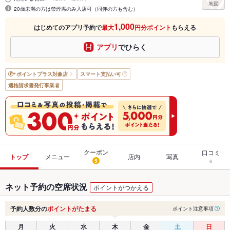
20歳未満の方は禁煙席のみ入店可（同伴の方も含む）
1,000
はじめてのアプリ予約で
最大
円分ポイント
もらえる
アプリ
でひらく
ポイントプラス
対象店
スマート支払い可
適格請求書発行事業者
クーポン
口コミ
トップ
メニュー
店内
写真
5
6
ネット予約の空席状況
ポイントがつかえる
予約人数分の
ポイントがたまる
ポイント注意事項
月
火
水
木
金
土
日