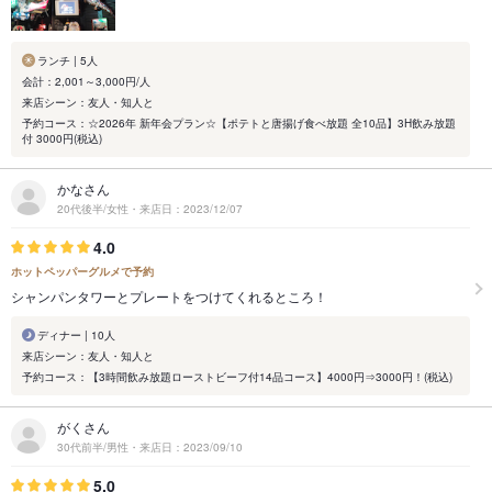
ランチ | 5人
会計：2,001～3,000円/人
来店シーン：友人・知人と
予約コース：☆2026年 新年会プラン☆【ポテトと唐揚げ食べ放題 全10品】3H飲み放題
付 3000円(税込)
かなさん
20代後半/女性・来店日：2023/12/07
4.0
ホットペッパーグルメで予約
シャンパンタワーとプレートをつけてくれるところ！
ディナー | 10人
来店シーン：友人・知人と
予約コース：【3時間飲み放題ローストビーフ付14品コース】4000円⇒3000円！(税込)
がくさん
30代前半/男性・来店日：2023/09/10
5.0