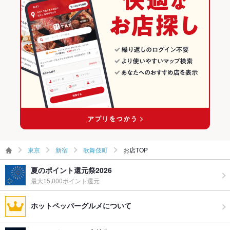
その他設備
カラオケ・ＤＶＤ（ブルーレイも可）・52インチＴＶ・ＶＩＰ
新宿のパーティーランキング
個室・撮影データお渡し可
歌舞伎町のグルメランキング
その他
飲み放題
あり ：コース利用時のみ。外からの持ち込みもOKです♪
歌舞伎町のカラオケ・パーティランキング
食べ放題
あり ：通年でチーズタッカルビ食べ放題/冬期限定でおでん食べ
放題コースなどご用意！
お酒
カクテル充実、焼酎充実、ワイン充実
お子様連れ
お子様連れOK ：広々、店内はお子様連れでも安心♪
東京
新宿
歌舞伎町
お店TOP
ウェディン
各種コースをご用意。まずはご要望をお聞かせください！
グパーティ
夏のポイント還元祭2026
ー二次会
最大15,000ポイント還元
お祝い・サ
可
プライズ対
ホットペッパーグルメについて
応