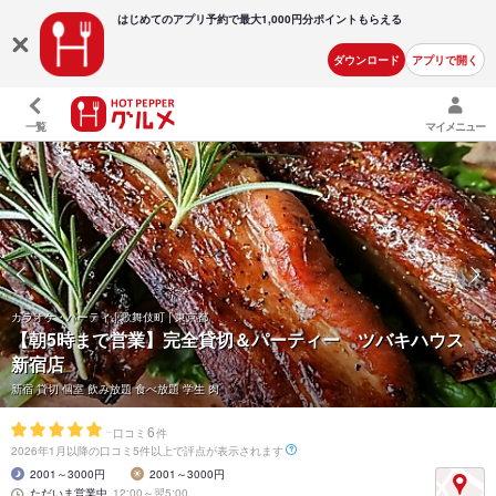
はじめてのアプリ予約で最大
1,000円分ポイントもらえる
ダウンロード
アプリで開く
一覧
マイメニュー
カラオケ・パーティ | 歌舞伎町 | 東京都
【朝5時まで営業】完全貸切＆パーティー ツバキハウス
新宿店
新宿 貸切 個室 飲み放題 食べ放題 学生 肉
-
6
口コミ
件
2026年1月以降の口コミ5件以上で評点が表示されます
2001～3000円
2001～3000円
ただいま営業中
12:00～翌5:00