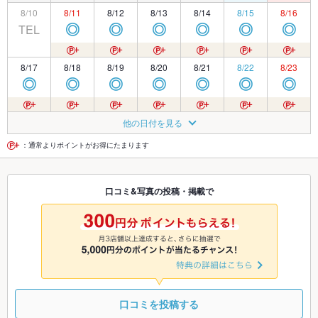
8/10
8/11
8/12
8/13
8/14
8/15
8/16
TEL
◎
◎
◎
◎
◎
◎
8/17
8/18
8/19
8/20
8/21
8/22
8/23
◎
◎
◎
◎
◎
◎
◎
8/24
8/25
8/26
8/27
8/28
8/29
8/30
他の日付を見る
◎
◎
◎
◎
◎
◎
◎
：通常よりポイントがお得にたまります
8/31
9/1
9/2
9/3
9/4
9/5
9/6
口コミ&写真の投稿・掲載で
◎
◎
◎
◎
◎
◎
◎
9/7
9/8
9/9
9/10
9/11
9/12
9/13
◎
◎
◎
◎
◎
◎
◎
口コミを投稿する