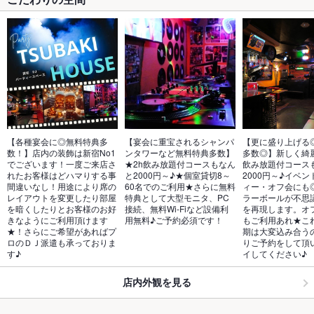
【各種宴会に◎無料特典多
【宴会に重宝されるシャンパ
【更に盛り上げる
数！】店内の装飾は新宿No1
ンタワーなど無料特典多数】
多数◎】新しく綺
でございます！一度ご来店さ
★2h飲み放題付コースもなん
飲み放題付コース
れたお客様はどハマりする事
と2000円～♪★個室貸切8～
2000円～♪イベ
間違いなし！用途により席の
60名でのご利用★さらに無料
ィー・オフ会にも
レイアウトを変更したり部屋
特典として大型モニタ、PC
ラーボールが不思
を暗くしたりとお客様のお好
接続、無料Wi-Fiなど設備利
を再現します。オ
きなようにご利用頂けます
用無料♪ご予約必須です！
もご利用あれ★こ
★！さらにご希望があればプ
期は大変込み合う
ロのＤＪ派遣も承っておりま
りご予約をして頂
す♪
イしてください♪
店内外観を見る