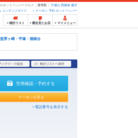
約のホットペッパーグルメ
最寄駅：
片瀬山
西鎌倉
藤沢
コンテンツガイド
クーポン 予約 ホットペッパー
検討リスト
最近見たお店
マイメニュー
堂茅ヶ崎・平塚・湘南台
空席確認・予約する
クーポンを見る
電話番号を表示する