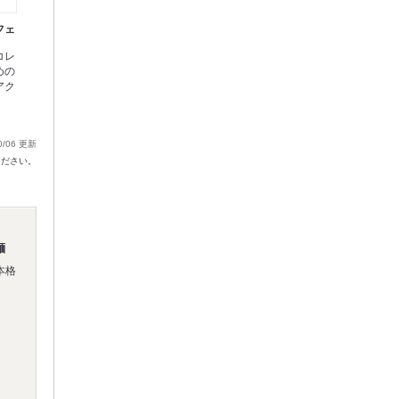
フェ
コレ
めの
アク
0/06 更新
ください。
麺
本格