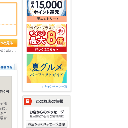
わせください。
キャンペーン一覧
料0円
子様
らに、
きコ
お店限定のお得な情報満載
場合