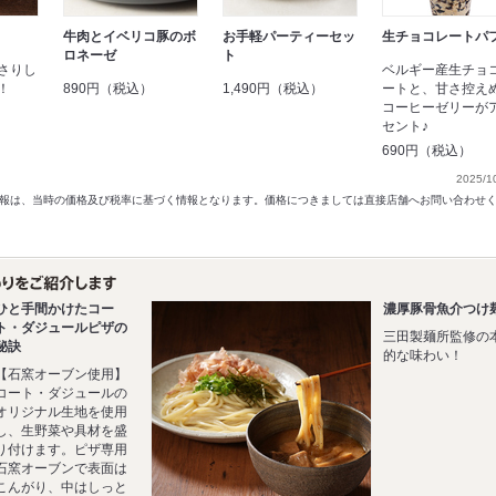
牛肉とイベリコ豚のボ
お手軽パーティーセッ
生チョコレートパ
ロネーゼ
ト
さりし
ベルギー産生チョ
！
890円（税込）
1,490円（税込）
ートと、甘さ控え
コーヒーゼリーが
セント♪
690円（税込）
2025/1
以前の情報は、当時の価格及び税率に基づく情報となります。価格につきましては直接店舗へお問い合わせ
ひと手間かけたコー
濃厚豚骨魚介つけ
ト・ダジュールピザの
三田製麺所監修の
秘訣
的な味わい！
【石窯オーブン使用】
コート・ダジュールの
オリジナル生地を使用
し、生野菜や具材を盛
り付けます。ピザ専用
石窯オーブンで表面は
こんがり、中はしっと