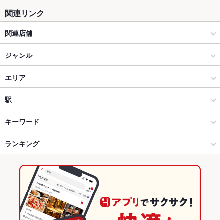
関連リンク
関連店舗
なかよし餃子エリザベス 西18丁目店
ジャンル
各国料理
エリア
無国籍・多国籍料理
すすきの駅
駅
すすきの × 各国料理
すすきの駅 × 各国料理
大通駅
キーワード
すすきの × 無国籍・多国籍料理
すすきの駅 × 無国籍・多国籍料理
すすきの駅
ランキング
卵焼き
手羽先
からあげ
エビ料理
フライドポテト
点心
餃子
小籠包
チャーハン
麻婆豆腐
台湾まぜそば
すすきの駅 × 各国料理
北海道
豊水すすきの駅
北海道のグルメランキング
すすきの駅 × 無国籍・多国籍料理
北海道 × 各国料理
北海道の各国料理ランキング
北海道 × 無国籍・多国籍料理
すすきののグルメランキング