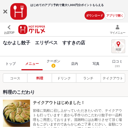
はじめてのアプリ予約で最大
1,000円分ポイントもらえる
ダウンロード
アプリで開く
お店TOP
マイメニュー
なかよし餃子 エリザベス すすきの店
クーポン
口コミ
トップ
メニュー
店内
写真
2
285
コース
料理
ドリンク
ランチ
テイクアウト
料理のこだわり
テイクアウトはじめました！
皆様に気軽に召し上がっていただきたいので、テイクアウ
トも行っています！皮から手作りのこだわり餃子や一品料
理もご用意しております。混雑時にはお断りさせて頂く場
合もございますのであらかじめご了承ください。金額につ