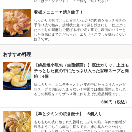
いてはテイクアウトメニュー欄をご覧ください！
看板メニュー▼焼き餃子！
しっかりと味付けした旨味たっぷりの肉餡をモッチモチの
手作り皮で包み、放射状に並べて蒸し焼きにし、仕上げに
たっぷりの胡麻油で揚げる様に焼く事で、表面のバリッと
した食感にまでこだわった、エリザベスでしか味わえない
餃子です。
おすすめ料理
【絶品焼小龍包（生煎饅頭）】底はカリッ、上はモ
チっとした皮の中にたっぷり入った旨味スープと肉
餡！4個
底はカリッ、上はモチっとした皮の中にたっぷり入った旨
味スープと肉餡がたまらない！中国では生煎饅頭と言われ
るこの料理をエリザベス流に作り上げた絶品料理です。
680円（税込）
【羊とクミンの焼き餃子】 6個入り
もちもちの皮に包まれた旨味たっぷりの餡。羊肉の触感が
残るようこちらも肉は手切りです。嫌な臭みやクセはな
く、ピリッと効いたコショーがアクセント！他にも12個入