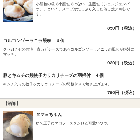
小籠包の様で小籠包ではない「生煎包（シェンジェンパ
オ）」という、スープがたっぷり入った蒸し焼き点心で
す。
850円（税込）
ゴルゴンゾーラニラ饅頭 ４個
クセvsクセの共演！青カビチーズであるゴルゴンゾーラとニラの風味が絶妙に
マッチ。
930円（税込）
豚とキムチの焼餃子カリカリチーズの羽根付 ４個
キムチ入りの餃子をカリカリチーズの羽根付きで焼き上げます。
750円（税込）
【酒肴】
タマヨちゃん
ゆで玉子にマヨソースをかけた可愛いやつ。