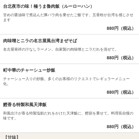
台北夜市の味！極うま魯肉飯（ルーローハン）
甘めの醤油味で煮込んだ豚バラ肉を乗せたご飯です。五香粉が台湾を感じさせ
ます
880円（税込）
肉味噌とニラの名古屋風台湾まぜそば
名古屋発祥の汁なしラーメン。自家製の肉味噌とニラだれを混ぜて。
880円（税込）
町中華のチャーシュー炒飯
チャーシュー入りの炒飯。多くのお客様のリクエストでレギュラーメニュー
化。
880円（税込）
鰹香る特製和風天津飯
和風出汁が香る特製塩餡だれをかけた天津飯に、鰹節を乗せて。料理長自慢の
味です。
880円（税込）
【甘味】