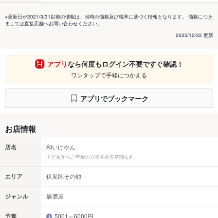
※更新日が2021/3/31以前の情報は、当時の価格及び税率に基づく情報となります。 価格につき
ましては直接店舗へお問い合わせください。
2025/12/22 更新
アプリ
なら何度もログイン不要ですぐ確認！
ワンタップで手軽につかえる
アプリでブックマーク
お店情報
店名
和いけやん
子どもからご年配の方迄和める空間を♪
エリア
伏見区その他
ジャンル
居酒屋
予算
5001～6000円