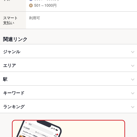
501～1000円
スマート
利用可
支払い
関連リンク
ジャンル
居酒屋
エリア
和風
伏見区その他
駅
伏見桃山・伏見区・京都市郊外 × 居酒屋
伏見区その他 × 居酒屋
稲荷駅
キーワード
伏見桃山・伏見区・京都市郊外 × 和風
伏見区その他 × 和風
ＪＲ藤森駅
ランキング
卵焼き
からあげ
お茶漬け
あん肝
フライドポテト
しゃぶしゃぶ
おでん
牛すじ
牛カツ
つくね
鶏皮
餃子
炭火焼
牛タン
藤森駅 × 居酒屋
京都
藤森駅
京都のグルメランキング
藤森駅 × 和風
京都 × 居酒屋
京都の居酒屋ランキング