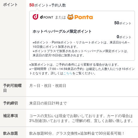
ポイント
50
ポイント×予約人数
または
50
ポイント
ホットペッパーグルメ限定ポイント
0
ポイント
※dポイント・Pontaポイント・リクルートポイントは、来店日から6～
10日後にポイント加算されます。
※ポイントプラスで加算されるホットペッパーグルメ限定ポイントは、
来店日の翌月15日頃に加算されます。
※加算ポイントは、ご予約の条件により変動する場合があります。
※一部時間帯（7:00～14:59来店の予約）は確定した人数1人につき10ポイン
トとなります。詳しくは
こちら
をご覧ください。
予約可能曜
月～日・祝日・祝前日
日
予約締切
来店日の前日21時まで
補足事項
コースの支払いは現金でお願いしております。カードの場合は
3%別途頂いております。ご理解の程、宜しくお願い致します。
飲み放題
飲み放題90分、グラス交換性※追加料金で30分延長可能！