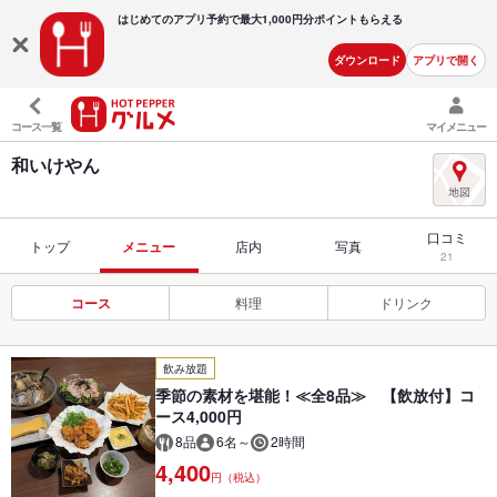
はじめてのアプリ予約で最大
1,000円分ポイントもらえる
ダウンロード
アプリで開く
コース一覧
マイメニュー
和いけやん
口コミ
トップ
メニュー
店内
写真
21
コース
料理
ドリンク
飲み放題
季節の素材を堪能！≪全8品≫ 【飲放付】コ
ース4,000円
8品
6名～
2時間
4,400
円（税込）