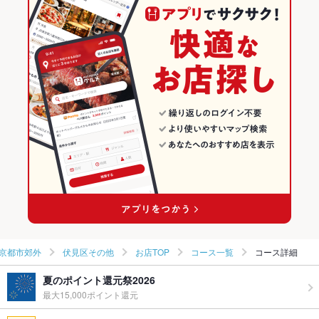
京都 × 和風
伏見桃山・伏見区・京都市郊外のグルメランキング
伏見桃山・伏見区・京都市郊外の居酒屋ランキング
伏見区その他のグルメランキング
伏見区その他の居酒屋ランキング
京都市郊外
伏見区その他
お店TOP
コース一覧
コース詳細
夏のポイント還元祭2026
最大15,000ポイント還元