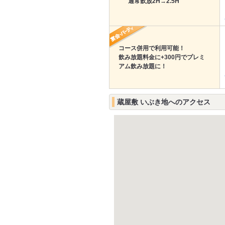
通常飲放2H→2.5H
コース併用で利用可能！
飲み放題料金に+300円でプレミ
アム飲み放題に！
蔵屋敷 いぶき地へのアクセス