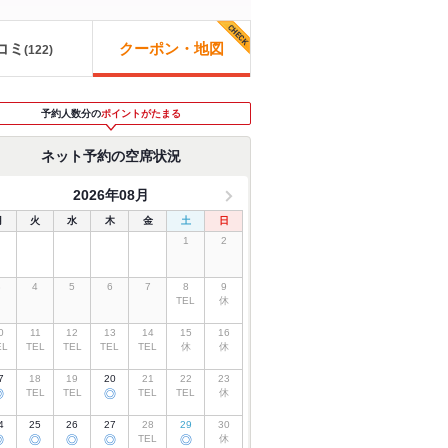
コミ
クーポン・地図
(
122
)
予約人数分の
ポイントがたまる
ネット予約の空席状況
2026年08月
月
火
水
木
金
土
日
1
2
3
4
5
6
7
8
9
TEL
休
0
11
12
13
14
15
16
EL
TEL
TEL
TEL
TEL
休
休
7
18
19
20
21
22
23
◎
TEL
TEL
◎
TEL
TEL
休
4
25
26
27
28
29
30
◎
◎
◎
◎
TEL
◎
休