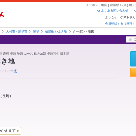
クーポン・地図 | 蔵屋敷 いぶき地
よくある問い合わせ
ようこそ、
さん
ゲスト
会員登録する（無料）
崎
大村市・諫早市
諫早
蔵屋敷 いぶき地
クーポン・地図
馬刺 寿司 長崎 地酒 コース 飲み放題 長崎和牛 日本酒
ぶき地
コミ122件
（
長崎
）
つかえます