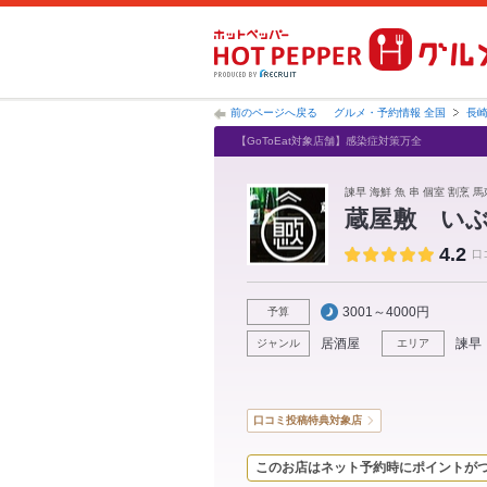
前のページへ戻る
グルメ・予約情報 全国
長
【GoToEat対象店舗】感染症対策万全
諫早 海鮮 魚 串 個室 割烹 
蔵屋敷 い
4.2
口
3001～4000円
予算
居酒屋
諫早
ジャンル
エリア
口コミ投稿特典対象店
このお店はネット予約時にポイントが