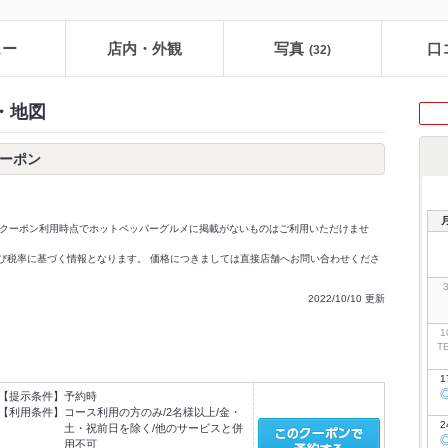
ュー
店内・外観
写真
口
(32)
・地図
クーポン
クーポン利用時点でホットペッパーグルメに掲載がないものはご利用いただけませ
価格及び税率に基づく情報となります。 価格につきましては直接店舗へお問い合わせくださ
2022/10/10 更新
1
T
1
【提示条件】
予約時
【利用条件】
コース利用の方のみ/2名様以上/金・
2
土・祝前日を除く/他のサービスと併
用不可