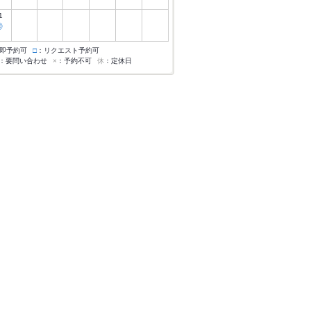
1
◎
即予約可
□
：リクエスト予約可
：要問い合わせ
×
：予約不可
休
：定休日