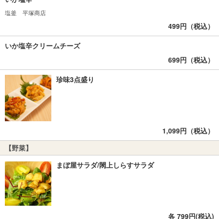
塩釜 平塚商店
499円（税込）
いか塩辛クリームチーズ
699円（税込）
珍味3点盛り
1,099円（税込）
【野菜】
まぼ屋サラダ/閖上しらすサラダ
各 799円(税込)