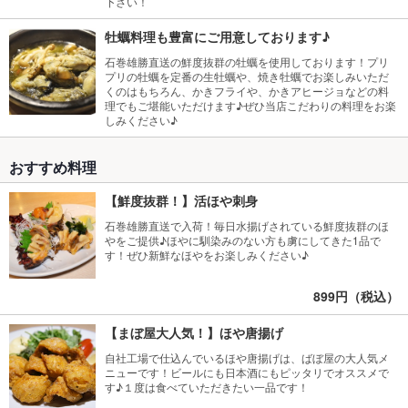
下さい！
牡蠣料理も豊富にご用意しております♪
石巻雄勝直送の鮮度抜群の牡蠣を使用しております！プリ
プリの牡蠣を定番の生牡蠣や、焼き牡蠣でお楽しみいただ
くのはもちろん、かきフライや、かきアヒージョなどの料
理でもご堪能いただけます♪ぜひ当店こだわりの料理をお楽
しみください♪
おすすめ料理
【鮮度抜群！】活ほや刺身
石巻雄勝直送で入荷！毎日水揚げされている鮮度抜群のほ
やをご提供♪ほやに馴染みのない方も虜にしてきた1品で
す！ぜひ新鮮なほやをお楽しみください♪
899円（税込）
【まぼ屋大人気！】ほや唐揚げ
自社工場で仕込んでいるほや唐揚げは、ばぼ屋の大人気メ
ニューです！ビールにも日本酒にもピッタリでオススメで
す♪１度は食べていただきたい一品です！