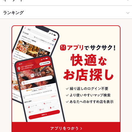
仙台市 × 海鮮
仙台駅 × 海鮮
仙台駅
ランキング
からあげ
塩辛
モツ煮込み
ウニ料理
エビ料理
カキ料理・オイスター
刺身
フライドポテト
なめろう
つくね
ステーキ
ピザ
餃子
仙台駅 × 居酒屋
宮城
広瀬通駅
宮城のグルメランキング
炭火焼
牛タン
レバテキ
アヒージョ
レアステーキ
仙台駅 × 海鮮
宮城 × 居酒屋
宮城の居酒屋ランキング
宮城 × 海鮮
宮城の海鮮ランキング
仙台市のグルメランキング
仙台市の居酒屋ランキング
仙台市の海鮮ランキング
仙台駅のグルメランキング
仙台駅の居酒屋ランキング
仙台駅の海鮮ランキング