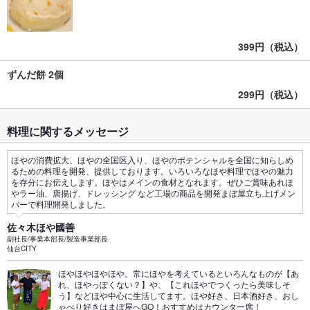
399円（税込）
ずんだ餅 2個
299円（税込）
料理に関するメッセージ
ほやの消費拡大、ほやの全国区入り、ほやのポテンシャルを全国に知らしめ
るための料理を開発、提供しております。いろいろなほや料理でほやの魅力
を存分にお伝えします。ほやはメインの食材となれます。ぜひご賞味あれほ
やラー油、唐揚げ、ドレッシング など工場の商品を開発まぼ屋立ち上げメン
バーで料理開発しました。
佐々木ほや國善
副社長/事業本部長/製造事業部長
仙台CITY
ほやほやほやほや。常にほやを考えているといろんなものが【あ
れ、ほやっぽくない？】や、【これほやでつくったら美味しそ
う】などほや中心に生活してます。ほや好き、日本酒好き、おし
ゃべり好きはまぼ屋へGO！おすすめはカウンター席！