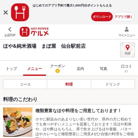
はじめてのアプリ予約で最大
1,000円分ポイントもらえる
ダウンロード
アプリで開く
お店TOP
マイメニュー
ほや&純米酒場 まぼ屋 仙台駅前店
クーポン
口コミ
トップ
メニュー
店内
写真
3
81
コース
料理
ドリンク
料理のこだわり
種類豊富なほや料理をご用意しております！
ホヤに馴染みのあまりない若い世代や、県外の方に初めて
でも食べやすいメニューを提案しております！活ほや刺身
や、ほや酢はもちろん、席で炊き上げるほや釜飯、バター
ほやカレーなど種類豊富にご用意♪ぜひ自慢の料理をご堪能