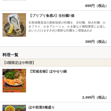
899円（税込）
【プリプリ食感♪】生牡蠣1個
石巻雄勝直送の新鮮抜群の牡蠣を、生牡蠣、焼き牡蠣、か
きフライ、かきアヒージョ、かき飯など種類豊富にお楽し
みいただけます♪ぜひ新鮮な牡蠣をご堪能あれ♪
399円（税込）
料理一覧
【3階限定ほや料理】
【宮城名物】ほやせり鍋
2,499円（税込）
ほや前菜5種盛り