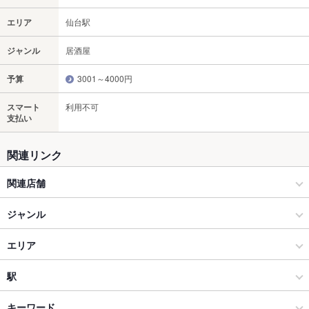
エリア
仙台駅
ジャンル
居酒屋
予算
3001～4000円
スマート
利用不可
支払い
関連リンク
関連店舗
なごみだいにんぐ 飛梅 本店
ジャンル
なごみだいにんぐ飛梅 クリスロード店
居酒屋
エリア
かき小屋 飛梅 仙台駅前店
海鮮
仙台駅
駅
三陸直送！かき小屋 飛梅 神田西口店
仙台市 × 居酒屋
仙台駅 × 居酒屋
あおば通駅
キーワード