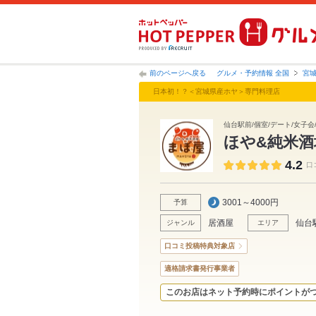
前のページへ戻る
グルメ・予約情報 全国
宮
日本初！？＜宮城県産ホヤ＞専門料理店
仙台駅前/個室/デート/女子会/
ほや&純米
4.2
口
3001～4000円
予算
居酒屋
仙台
ジャンル
エリア
口コミ投稿特典対象店
適格請求書発行事業者
このお店はネット予約時にポイントが