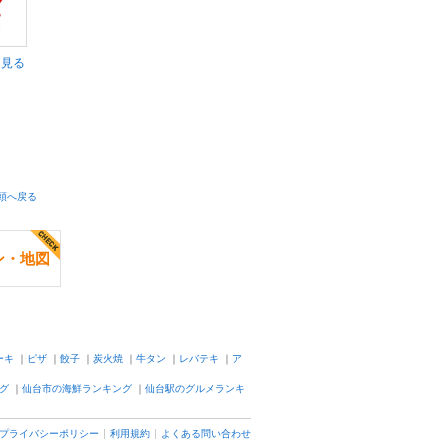
く見る
頭へ戻る
ン・地図
ーキ
｜
ピザ
｜
餃子
｜
炭火焼
｜
牛タン
｜
レバテキ
｜
ア
グ
｜
仙台市の海鮮ランキング
｜
仙台駅のグルメランキ
プライバシーポリシー
利用規約
よくある問い合わせ