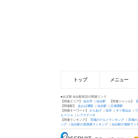
トップ
メニュー
■まぼ屋 仙台駅前店の関連リンク
【関連エリア】
仙台市
｜
仙台駅
【関連ジャンル】
【関連駅】
あおば通駅
｜
仙台駅
｜
広瀬通駅
【関連キーワード】
からあげ
｜
塩辛
｜
モツ煮込み
｜
ヒージョ
｜
レアステーキ
【関連ランキング】
宮城のグルメランキング
｜
宮城の
ング
｜
仙台駅の居酒屋ランキング
｜
仙台駅の海鮮ラン