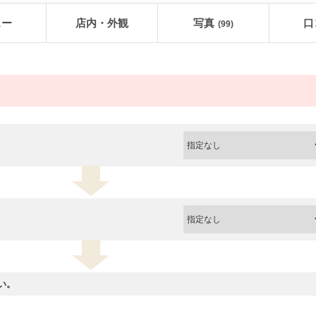
ュー
店内・外観
写真
口
(99)
い。