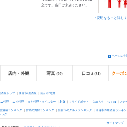
立です。当日ご来店ください。
説明をもっと詳し
ページの先
店内・外観
写真
口コミ
クーポ
(99)
(
81
)
居酒屋トップ
｜
仙台市/居酒屋
｜
仙台市/海鮮
ウニ料理
｜
エビ料理
｜
カキ料理・オイスター
｜
刺身
｜
フライドポテト
｜
なめろう
｜
つくね
｜
ステ
居酒屋ランキング
｜
宮城の海鮮ランキング
｜
仙台市のグルメランキング
｜
仙台市の居酒屋ランキン
キング
サイトマップ