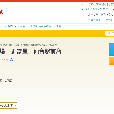
ネット予約・空席照会 | ま
よくある問い合わせ
ようこそ、
さん
ゲスト
会員登録する（無料）
城
仙台市
仙台駅
まぼ屋 仙台駅前店
予約
接待/牡蠣/三陸/刺身/海鮮/日本酒/まぼ屋/ほや/ホヤ
酒場 まぼ屋 仙台駅前店
コミ81件
駅
（
宮城
）
つかえます