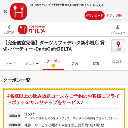
はじめてのアプリ予約で最大
1,000円分ポイントもらえる
ダウンロード
アプリで開く
お店TOP
マイメニュー
【完全個室完備】ダーツカフェデルタ新小岩店 貸
切×パーティー×DartsCafeDELTA
クーポン
口コミ
トップ
メニュー
店内
写真
2
7
クーポン一覧
4名様以上の飲み放題コースをご予約のお客様にフライ
ドポテトorサルサチップをサービス♪
注文時
提示条件
クーポンの詳細を見るをタップして、表示される画面をご提示ください。
他券・サービス併用不可4名様以上要予約1組1回1枚
利用条件