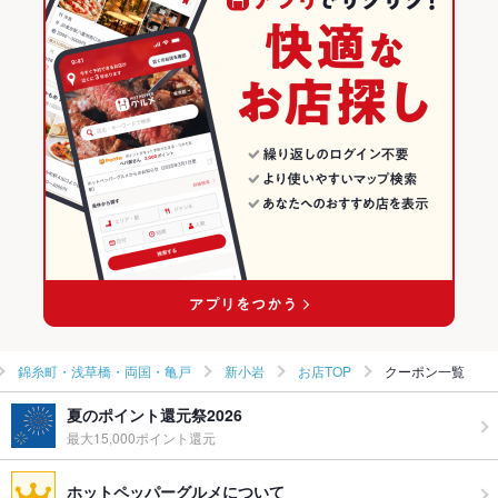
東京 × スペインバル・イタリアンバール
東京のスペインバル・イタリアンバールランキング
【完全個室完備】ダーツカフェデルタ船橋店 貸切×パーティー
×DartsCafeDELTA
錦糸町・浅草橋・両国・亀戸のグルメランキング
【団体貸切OK】ダーツカフェデルタ大宮店 貸切×パーティー
錦糸町・浅草橋・両国・亀戸のダイニングバー・バルランキング
×DartsCafeDELTA
錦糸町・浅草橋・両国・亀戸のスペインバル・イタリアンバール
【完全個室完備】ダーツカフェデルタ立川店 貸切×パーティー
ランキング
×DartsCafeDELTA
新小岩のグルメランキング
【完全個室完備】ダーツカフェデルタ蒲田店 貸切×パーティー
×DartsCafeDELTA
新小岩のダイニングバー・バルランキング
新小岩のスペインバル・イタリアンバールランキング
錦糸町・浅草橋・両国・亀戸
新小岩
お店TOP
クーポン一覧
夏のポイント還元祭2026
最大15,000ポイント還元
ホットペッパーグルメについて