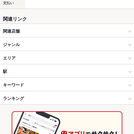
支払い
関連リンク
関連店舗
ダーツカフェ デルタ
ジャンル
【団体貸切OK】ダーツカフェデルタ亀戸店 貸切×パーティー
ダイニングバー・バル
エリア
×DartsCafeDELTA
スペインバル・イタリアンバール
新小岩
駅
【団体貸切OK】ダーツカフェデルタ浅草橋店 貸切×パーティー
×DartsCafeDELTA
錦糸町・浅草橋・両国・亀戸 × ダイニングバー・バル
新小岩 × ダイニングバー・バル
小岩駅
キーワード
【団体貸切OK】ダーツカフェデルタ神田店 貸切×パーティー
×DartsCafeDELTA
錦糸町・浅草橋・両国・亀戸 × スペインバル・イタリアンバール
新小岩 × スペインバル・イタリアンバール
新小岩駅
ランキング
からあげ
お茶漬け
パスタ
カルボナーラ
ペペロンチーノ
ジェノベーゼ
ピザ
マルゲリータ
デザート
生ハム
油そば
ジェノベーゼピザ
【完全個室完備】ダーツカフェデルタ渋谷店 貸切×パーティー
新小岩駅 × ダイニングバー・バル
東京
平井駅
東京のグルメランキング
×DartsCafeDELTA
新小岩駅 × スペインバル・イタリアンバール
東京 × ダイニングバー・バル
東京のダイニングバー・バルランキング
【団体貸切OK】ダーツカフェデルタ吉祥寺店 貸切×パーティー
×DartsCafeDELTA