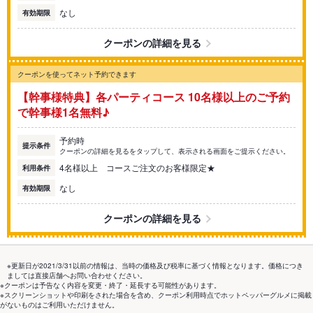
なし
有効期限
クーポンの詳細を見る
クーポンを使ってネット予約できます
【幹事様特典】各パーティコース 10名様以上のご予約
で幹事様1名無料♪
予約時
提示条件
クーポンの詳細を見るをタップして、表示される画面をご提示ください。
4名様以上 コースご注文のお客様限定★
利用条件
なし
有効期限
クーポンの詳細を見る
※更新日が2021/3/31以前の情報は、当時の価格及び税率に基づく情報となります。価格につき
ましては直接店舗へお問い合わせください。
※クーポンは予告なく内容を変更・終了・延長する可能性があります。
※スクリーンショットや印刷をされた場合を含め、クーポン利用時点でホットペッパーグルメに掲載
がないものはご利用いただけません。