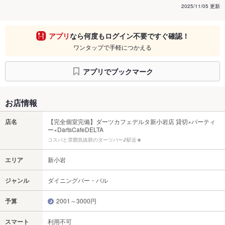
2025/11/05 更新
アプリ
なら何度もログイン不要ですぐ確認！
ワンタップで手軽につかえる
アプリでブックマーク
お店情報
店名
【完全個室完備】ダーツカフェデルタ新小岩店 貸切×パーティ
ー×DartsCafeDELTA
コスパと雰囲気抜群のダーツバー♪駅近★
エリア
新小岩
ジャンル
ダイニングバー・バル
予算
2001～3000円
スマート
利用不可