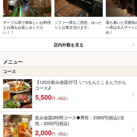
テーブル席で美味しいお料理
ソファー席をご用意。ゆった
落ち着いた雰囲気
とお酒をお楽しみくださ
りとお寛ぎ頂けます。
ー席は大人デート
い！！
め！
店内外観を見る
メニュー
コース
【120分飲み放題付!!】いつもんとこまんでがん
コース♪
5,500
円（税込）
飲み放題2時間コース◆男性：2380円(税込)/女
性：2000円(税込)
2,000
円（税込）