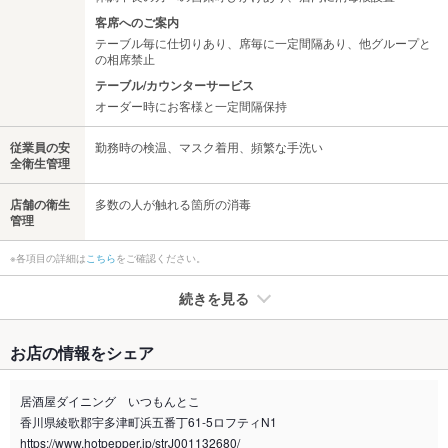
客席へのご案内
テーブル毎に仕切りあり、席毎に一定間隔あり、他グループと
の相席禁止
テーブル/カウンターサービス
オーダー時にお客様と一定間隔保持
従業員の安
勤務時の検温、マスク着用、頻繁な手洗い
全衛生管理
店舗の衛生
多数の人が触れる箇所の消毒
管理
※各項目の詳細は
こちら
をご確認ください。
続きを見る
たばこ
お店の情報をシェア
禁煙・喫煙
全席喫煙可
全席喫煙でございます。
居酒屋ダイニング いつもんとこ
香川県綾歌郡宇多津町浜五番丁61-5ロフティN1
喫煙専用室
なし
https://www.hotpepper.jp/strJ001132680/