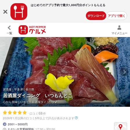
はじめてのアプリ予約で最大
1,000円分ポイントもらえる
ダウンロード
アプリで開く
一覧
マイメニュー
居酒屋 | 宇多津 | 香川県
居酒屋ダイニング いつもんとこ
心から美味しいを！！居酒屋ダイニング♪
-
68
口コミ
件
2026年1月以降の口コミ5件以上で評点が表示されます
2001～3000円
ただいま営業時間外
17:30～翌0:00