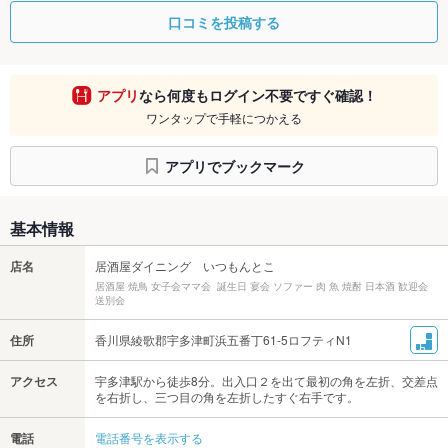
口コミを投稿する
アプリ
なら何度もログイン不要ですぐ確認！
ワンタップで手軽につかえる
アプリでブックマーク
基本情報
店名
居酒屋ダイニング いつもんとこ
居酒屋 焼鳥 女子会ママ会 誕生日 宴会 ソファー 肉 魚 焼酎 日本酒 歓迎会
送別会
住所
香川県綾歌郡宇多津町浜五番丁61-5ロフティN1
アクセス
宇多津駅から徒歩8分。出入口２を出て最初の角を左折、交差点
を右折し、三つ目の角を左折したすぐ右手です。
電話
電話番号を表示する