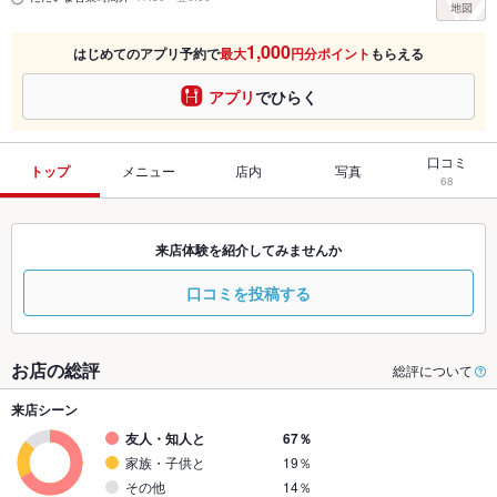
1,000
はじめてのアプリ予約で
最大
円分ポイント
もらえる
アプリ
でひらく
口コミ
トップ
メニュー
店内
写真
68
来店体験を紹介してみませんか
口コミを投稿する
お店の総評
総評について
来店シーン
友人・知人と
67％
家族・子供と
19％
その他
14％