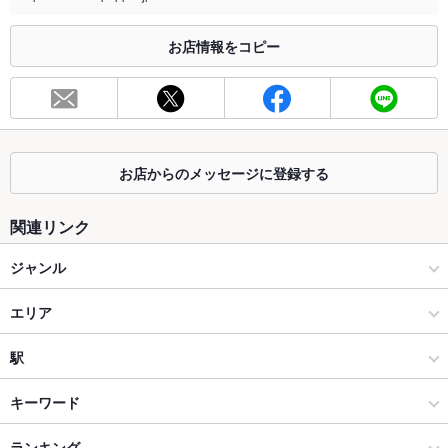
※2020年4月1日～受動喫煙対策に関する法律が施行されています。正しい情報はお店へお問い
合わせください。
お店情報をコピー
お席
総席数
37席(テーブル/カウンターをご用意しております。)
最大宴会収
37人(最大３７名様迄ご利用頂けます。)
容人数
お店からのメッセージに登録する
個室
なし ：個室のご用意はございません。
関連リンク
座敷
なし ：座敷のご用意はございません。
ジャンル
掘りごたつ
なし ：掘りごたつのご用意はございません。
居酒屋
エリア
カウンター
あり ：カウンター席をご用意しております。
創作
宇多津
駅
ソファー
あり ：ソファー席のご用意はございません。
丸亀･坂出･宇多津･善通寺･多度津 × 居酒屋
宇多津 × 居酒屋
宇多津駅
キーワード
テラス席
なし ：テラス席のご用意はございません。
貸切
貸切可 ：お気軽にご相談くださいませ。
丸亀･坂出･宇多津･善通寺･多度津 × 創作
宇多津 × 創作
坂出駅
ランキング
手羽先
からあげ
お茶漬け
馬刺し
塩辛
エビ料理