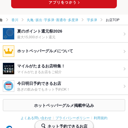
いませ。
ウェディン
要相談。
グパーティ
香川
丸亀･坂出･宇多津･善通寺･多度津
宇多津
お店TOP
ー二次会
夏のポイント還元祭2026
お祝い・サ
可
最大15,000ポイント還元
プライズ対
応
ホットペッパーグルメについて
備考
お気軽にご相談くださいませ。
マイルがたまるお店特集！
マイルがたまるお店をご紹介
今日明日予約できるお店
急ぎの飲み会でもネット予約OK！
ホットペッパーグルメ掲載申込み
よくある問い合わせ
プライバシーポリシー
利用規約
ネット予約できるお店