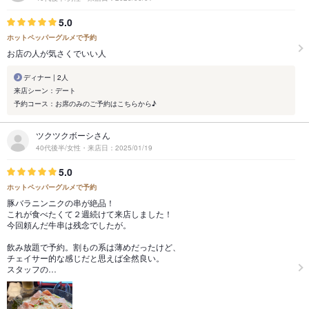
5.0
ホットペッパーグルメで予約
お店の人が気さくでいい人
ディナー | 2人
来店シーン：デート
予約コース：お席のみのご予約はこちらから♪
ツクツクボーシさん
40代後半/女性・来店日：2025/01/19
5.0
ホットペッパーグルメで予約
豚バラニンニクの串が絶品！
これが食べたくて２週続けて来店しました！
今回頼んだ牛串は残念でしたが。
飲み放題で予約。割もの系は薄めだったけど、
チェイサー的な感じだと思えば全然良い。
スタッフの…