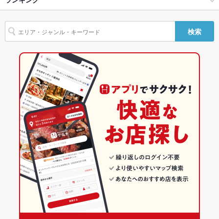
設備
カキ料理・オイスター
刺身
あん肝
フライドポテト
ソーセージ
うどん
宇多津駅 × 居酒屋
香川
丸亀駅
香川のグルメランキング
検索
Wi-Fi
未確認
そば
天ぷら
牛すじ
親子丼
カツ丼
焼きそば
つくね
宇多津駅 × 創作
香川 × 居酒屋
香川の居酒屋ランキング
カレーライス
鴨肉
パスタ
ピザ
餃子
チャーハン
炭火焼
バリアフリ
なし ：お困りのことがございましたら、お気軽にご相談くださ
ー
いませ。
香川 × 創作
丸亀･坂出･宇多津･善通寺･多度津のグルメランキング
ケーキ
デザート
生ハム
チーズケーキ
みそラーメン
とんこつラーメン
駐車場
あり ：専用駐車場を設けております。
味噌ラーメン
醤油ラーメン
ざるそば
焼き鳥丼
焼きカレー
丸亀･坂出･宇多津･善通寺･多度津の居酒屋ランキング
バンド演奏
可
宇多津のグルメランキング
その他設備
お気軽にご相談くださいませ。
宇多津の居酒屋ランキング
その他
飲み放題
あり ：飲み放題をご用意しております。
食べ放題
なし ：食べ放題のご用意はございません。
お酒
カクテル充実、焼酎充実、日本酒充実
お子様連れ
お子様連れ歓迎 ：ご要望ございましたらお気軽にご相談くださ