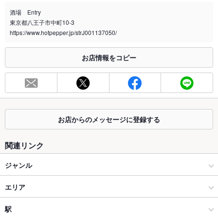
全席喫煙可となっております。予めご了承くださいませ。
酒場 Entry
東京都八王子市中町10-3
喫煙専用室
なし
https://www.hotpepper.jp/strJ001137050/
※2020年4月1日～受動喫煙対策に関する法律が施行されています。正しい情報はお店へお問い
合わせください。
お店情報をコピー
お席
総席数
26席(カウンター/2名席/6名席)
最大宴会収
20人(個室はございませんが、10名～20名様で貸切承ります)
容人数
お店からのメッセージに登録する
個室
なし ：店内奥にお席を貸切にできます
関連リンク
座敷
なし ：お座敷席はございません
ジャンル
掘りごたつ
なし ：掘りごたつ席はございません
バー・カクテル
エリア
カウンター
あり ：カウンター席ご用意しおります！おひとり様でもお気軽
にご来店頂けます！
バー・カクテル
八王子
駅