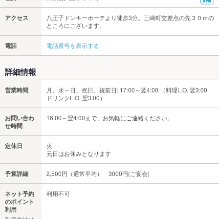
アクセス
八王子ドンキーホーテより徒歩3分。三崎町交差点の先３０ｍの
ところにございます。
電話
電話番号を表示する
詳細情報
営業時間
月、水～日、祝日、祝前日: 17:00～翌4:00 （料理L.O. 翌3:00
ドリンクL.O. 翌3:00）
お問い合わ
16:00～翌4:00まで、お気軽にご連絡ください。
せ時間
定休日
火
元日はお休みとなります
予算詳細
2,500円（通常平均） 3000円(ご宴会)
ネット予約
利用不可
のポイント
利用