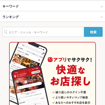
ソファー
なし ：ソファー席はございません
八王子・立川 × バー・カクテル
八王子 × バー・カクテル
京王八王子駅
キーワード
テラス席
なし ：テラス席はございません
八王子・立川 × バー・カクテル
八王子 × バー・カクテル
八王子駅
ランキング
からあげ
フライドポテト
うどん
そば
焼きそば
ステーキ
貸切
貸切不可 ：10名～20名様で貸切承ります
オムライス
グラタン
パスタ
焼きうどん
ざるそば
ベーコンステーキ
八王子駅 × バー・カクテル
東京
東京のグルメランキング
設備
検索
Wi-Fi
あり
八王子駅 × バー・カクテル
東京 × バー・カクテル
東京のバー・カクテルランキング
バリアフリ
なし ：バリアフリーはございません。もし気になることがござ
東京 × バー・カクテル
八王子・立川のグルメランキング
ー
いましたらお気軽にお問合せくださいませ。
八王子・立川のバー・カクテルランキング
駐車場
なし ：近くにコインパーキングがございます
TV・プロジ
あり
八王子のグルメランキング
ェクタ
その他設備
詳細は店舗にお問合せください。
その他
飲み放題
あり ：飲み放題もご用意しております♪各種ご宴会やパーティ
でぜひご利用くださいませ♪