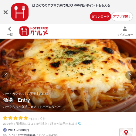
はじめてのアプリ予約で最大
1,000円分ポイントもらえる
ダウンロード
アプリで開く
一覧
マイメニュー
バー・カクテル | 八王子 | 東京都
酒場 Entry
バーをもっと身近に★アットホームなバー
-
0
口コミ
件
2026年1月以降の口コミ5件以上で評点が表示されます
2001～3000円
ただいま営業時間外
17:00～翌4:00