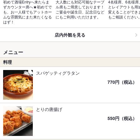
初めて酒場Entryへ来たらま
大人数にも対応可能なテーブ
4名様席、6名様席
ずカウンター席へ★初めてで
ル席もご用意しております！
とレイアウトも用
も、お一人様でもアットホー
ご宴会や誕生日、記念日など
変えることができ
ムな雰囲気にまた来たくなる
にもご利用いただけます。
もご相談ください
はず！
店内外観を見る
メニュー
料理
スパゲッティグラタン
770円（税込）
とりの唐揚げ
550円（税込）