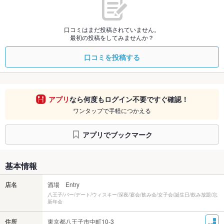
口コミはまだ投稿されていません。
最初の投稿をしてみませんか？
口コミを投稿する
アプリ
なら何度もログイン不要ですぐ確認！
ワンタップで手軽につかえる
アプリでブックマーク
基本情報
店名
酒場 Entry
八王子/バー/デート/ウィスキー/深夜/宴会/飲み会/女子会/誕生日/飲み放題/忘
新年会
住所
東京都八王子市中町10-3