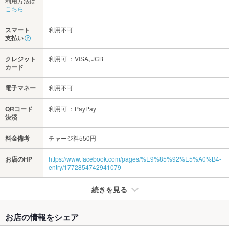
利用方法は
こちら
スマート
利用不可
支払い
クレジット
利用可 ：VISA､JCB
カード
電子マネー
利用不可
QRコード
利用可 ：PayPay
決済
料金備考
チャージ料550円
お店のHP
https://www.facebook.com/pages/%E9%85%92%E5%A0%B4-
entry/1772854742941079
続きを見る
たばこ
お店の情報をシェア
禁煙・喫煙
全席喫煙可