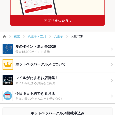
食べ放題
なし ：食べ放題はございません。
お酒
カクテル充実、焼酎充実
お子様連れ
お子様連れOK ：お子様連れの方もお気軽にご来店頂けます♪
東京
八王子・立川
八王子
お店TOP
ウェディン
10名～20名様までのパーティ・2次会大歓迎
グパーティ
夏のポイント還元祭2026
ー二次会
最大15,000ポイント還元
備考
－
ホットペッパーグルメについて
マイルがたまるお店特集！
マイルがたまるお店をご紹介
今日明日予約できるお店
急ぎの飲み会でもネット予約OK！
ホットペッパーグルメ掲載申込み