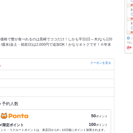
2
3
◎
：
価格で蟹が食べれるのは黒崎でココだけ！しかも平日(日～木)なら120
TEL
額！/週末(金土・祝前日)は2,000円で追加OK！かなりオトクです！※年末
クーポンを見る
）
×
予約人数
50
ポイント
100
メ限定ポイント
ポイント
ポイント・リクルートポイントは、来店日から6～10日後にポイント加算されます。