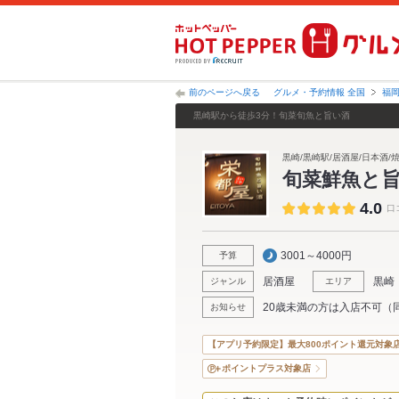
前のページへ戻る
グルメ・予約情報 全国
福
黒崎駅から徒歩3分！旬菜旬魚と旨い酒
黒崎/黒崎駅/居酒屋/日本酒/焼
旬菜鮮魚と旨
4.0
口
3001～4000円
予算
居酒屋
黒崎
ジャンル
エリア
20歳未満の方は入店不可（
お知らせ
【アプリ予約限定】最大800ポイント還元対象
ポイントプラス対象店