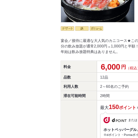
宴会／接待に最適な大人気のカニコース★この
分の飲み放題が通常2,000円→1,000円と半
年始は飲み放題特典はありません。
6,000
円
料金
（税込
品数
12品
利用人数
2～60名
のご予約
滞在可能時間
2時間
150
最大
ポイント
または
ホットペッパーグル
※dポイント・Ponta