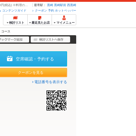
※予約必須※ 【各種ご宴会にオススメ★】贅沢!!カニ鍋コース[全12品]6,000円(税込) ※料理のみ | 旬菜鮮魚と旨い酒 栄都屋 えいとや - クーポン・予約のホットペッパーグルメ
最寄駅：
黒崎
黒崎駅前
西黒崎
コンテンツガイド
クーポン 予約 ホットペッパー
検討リスト
最近見たお店
マイメニュー
コース
空席確認・予約する
クーポンを見る
電話番号を表示する