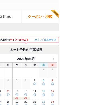
コミ
クーポン・地図
(
202
)
ポイント注意事項
約人数分の
ポイントがたまる
ネット予約の空席状況
2026年08月
月
火
水
木
金
土
日
1
2
3
4
5
6
7
8
9
◎
◎
◎
0
11
12
13
14
15
16
◎
◎
◎
◎
◎
◎
◎
7
18
19
20
21
22
23