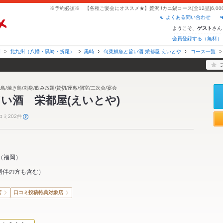
よくある問い合わせ
ようこそ、
さん
ゲスト
会員登録する（無料）
岡
北九州（八幡・黒崎・折尾）
黒崎
旬菜鮮魚と旨い酒 栄都屋 えいとや
コース一覧
鳥/焼き鳥/刺身/飲み放題/貸切/座敷/個室/二次会/宴会
い酒 栄都屋(えいとや)
コミ202件
（
福岡
）
同伴の方も含む）
店
口コミ投稿特典対象店