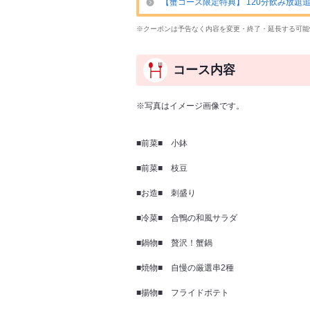
【蟹コース限定特典】 120分飲み放題追加
※クーポンは予告なく内容を変更・終了・延長する可能
コース内容
※写真はイメージ画像です。
■前菜■ 小鉢
■前菜■ 枝豆
■お造■ 刺盛り
■冷菜■ 合鴨の和風サラダ
■鍋物■ 贅沢！蟹鍋
■焼物■ 自慢の厳選串2種
■揚物■ フライドポテト