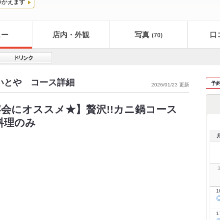
つかえます
ュー
店内・外観
写真
口
(70)
えいとや コース詳細
予
2026/01/23 更新
会にオススメ★】贅沢!!カニ鍋コース
※料理のみ
1
1