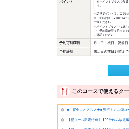
ポイント
※ポイントプラスで加算
す。
※加算ポイントは、ご予約
※一部時間帯（7:00~1
ご覧ください。
※ポイントプラスで加算さ
で、予約日が翌々月末まで
ご確認ください
予約可能曜日
月～日・祝日・祝前日
予約締切
来店日の前日17時まで
このコースで使えるクー
■ご宴会にオススメ★■ 贅沢！カニ鍋コース
【蟹コース限定特典】 120分飲み放題追加