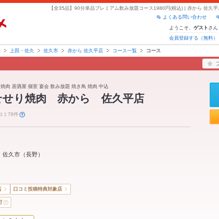
よくある問い合わせ
ようこそ、
さん
ゲスト
会員登録する（無料）
野
上田・佐久
佐久市
赤から 佐久平店
コース一覧
コース
 焼肉 居酒屋 個室 宴会 飲み放題 焼き鳥 焼肉 中込
せせり焼肉 赤から 佐久平店
コミ78件
佐久市
（
長野
）
店
口コミ投稿特典対象店
可