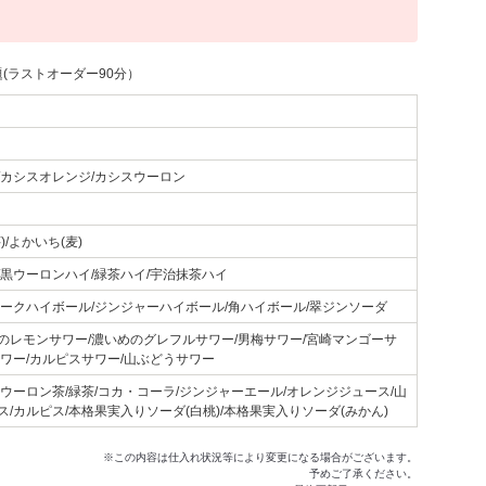
(ラストオーダー90分）
/カシスオレンジ/カシスウーロン
)/よかいち(麦)
/黒ウーロンハイ/緑茶ハイ/宇治抹茶ハイ
コークハイボール/ジンジャーハイボール/角ハイボール/翠ジンソーダ
のレモンサワー/濃いめのグレフルサワー/男梅サワー/宮崎マンゴーサ
サワー/カルピスサワー/山ぶどうサワー
ウーロン茶/緑茶/コカ・コーラ/ジンジャーエール/オレンジジュース/山
/カルピス/本格果実入りソーダ(白桃)/本格果実入りソーダ(みかん)
※この内容は仕入れ状況等により変更になる場合がございます。
予めご了承ください。