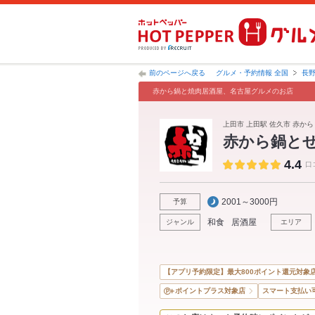
前のページへ戻る
グルメ・予約情報 全国
長
赤から鍋と焼肉居酒屋、名古屋グルメのお店
上田市 上田駅 佐久市 赤から
赤から鍋と
4.4
口
2001～3000円
予算
和食
居酒屋
ジャンル
エリア
【アプリ予約限定】最大800ポイント還元対象
ポイントプラス対象店
スマート支払い