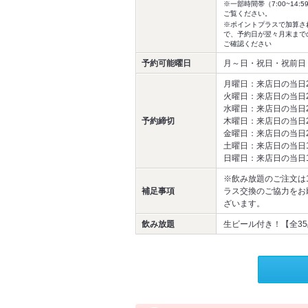
※一部時間帯（7:00~1
ご覧ください。
※ポイントプラスで加算さ
で、予約日が翌々月末まで
ご確認ください
予約可能曜日
月～日・祝日・祝前日
月曜日：来店日の当日
火曜日：来店日の当日
水曜日：来店日の当日
予約締切
木曜日：来店日の当日
金曜日：来店日の当日
土曜日：来店日の当日
日曜日：来店日の当日
※飲み放題のご注文は
補足事項
ラス交換のご協力をお
ざいます。
飲み放題
生ビール付き！【全35