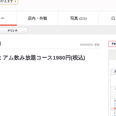
つかえます
ュー
店内・外観
写真
口
(111)
細
予
2026/06/01 更新
ミアム飲み放題コース1980円(税込)
1
1