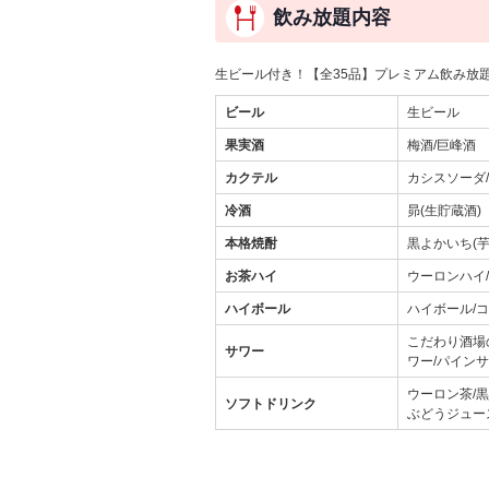
飲み放題内容
生ビール付き！【全35品】プレミアム飲み放題
ビール
生ビール
果実酒
梅酒/巨峰酒
カクテル
カシスソーダ
冷酒
昴(生貯蔵酒)
本格焼酎
黒よかいち(芋
お茶ハイ
ウーロンハイ
ハイボール
ハイボール/
こだわり酒場
サワー
ワー/パイン
ウーロン茶/黒
ソフトドリンク
ぶどうジュース