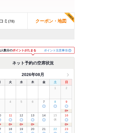
コミ
クーポン・地図
(
78
)
ポイント注意事項
約人数分の
ポイントがたまる
ネット予約の空席状況
2026年08月
月
火
水
木
金
土
日
1
2
3
4
5
6
7
8
9
◎
◎
◎
0
11
12
13
14
15
16
◎
◎
◎
◎
◎
休
◎
7
18
19
20
21
22
23