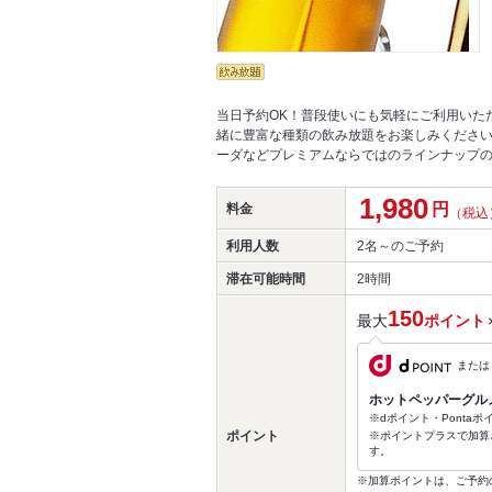
当日予約OK！普段使いにも気軽にご利用いた
緒に豊富な種類の飲み放題をお楽しみくださ
ーダなどプレミアムならではのラインナップの
1,980
円
料金
（税込
利用人数
2名～
のご予約
滞在可能時間
2時間
150
最大
ポイント
または
ホットペッパーグル
※dポイント・Ponta
ポイント
※ポイントプラスで加算
す。
※加算ポイントは、ご予約