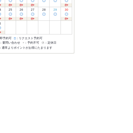
◎
◎
◎
◎
◎
◎
◎
4
25
26
27
28
29
30
◎
◎
◎
◎
◎
◎
◎
1
◎
即予約可
□
：リクエスト予約可
：要問い合わせ
×
：予約不可
休
：定休日
：通常よりポイントがお得にたまります