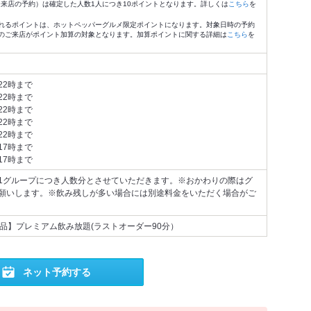
4:59来店の予約）は確定した人数1人につき10ポイントとなります。詳しくは
こちら
を
れるポイントは、ホットペッパーグルメ限定ポイントになります。対象日時の予約
のご来店がポイント加算の対象となります。加算ポイントに関する詳細は
こちら
を
22時まで
22時まで
22時まで
22時まで
22時まで
17時まで
17時まで
1グループにつき人数分とさせていただきます。※おかわりの際はグ
願いします。※飲み残しが多い場合には別途料金をいただく場合がご
品】プレミアム飲み放題(ラストオーダー90分）
ネット予約する