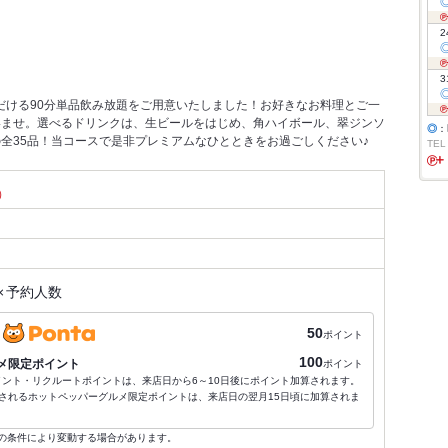
2
3
だける90分単品飲み放題をご用意いたしました！お好きなお料理とご一
いませ。選べるドリンクは、生ビールをはじめ、角ハイボール、翠ジンソ
◎
：
全35品！当コースで是非プレミアムなひとときをお過ごしください♪
TEL
）
×
予約人数
50
ポイント
100
メ限定ポイント
ポイント
ポイント・リクルートポイントは、来店日から6～10日後にポイント加算されます。
されるホットペッパーグルメ限定ポイントは、来店日の翌月15日頃に加算されま
の条件により変動する場合があります。