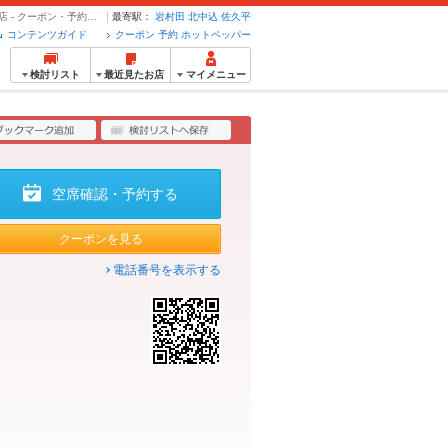
【全35品】90分単品プレミアム飲み放題コース1980円(税込) | 赤から 佐久平店 - クーポン・予約のホットペッパーグルメ
最寄駅：
岩村田
北中込
佐久平
コンテンツガイド
クーポン 予約 ホットペッパー
検討リスト
最近見たお店
マイメニュー
空席確認・予約する
クーポンを見る
電話番号を表示する