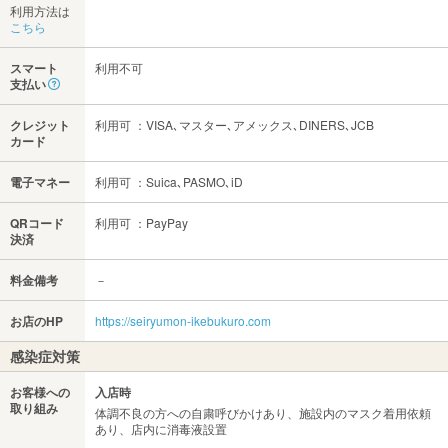
利用方法は
こちら
スマート
利用不可
支払い
クレジット
利用可 ：VISA､マスター､アメックス､DINERS､JCB
カード
電子マネー
利用可 ：Suica､PASMO､iD
QRコード
利用可 ：PayPay
決済
料金備考
－
お店のHP
https://seiryumon-ikebukuro.com
感染症対策
お客様への
入店時
取り組み
体調不良の方への自粛呼びかけあり、施設内のマスク着用依頼
あり、店内に消毒液設置