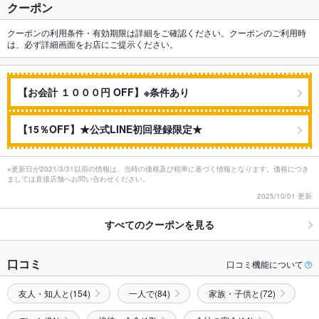
クーポン
クーポンの利用条件・有効期限は詳細をご確認ください。クーポンのご利用時
は、必ず詳細画面をお店にご提示ください。
【お会計 １０００円 OFF】※条件あり
【15％OFF】★公式LINE初回登録限定★
※更新日が2021/3/31以前の情報は、当時の価格及び税率に基づく情報となります。価格につき
ましては直接店舗へお問い合わせください。
2025/10/01 更新
すべてのクーポンを見る
口コミ
口コミ機能について
友人・知人と(154)
一人で(84)
家族・子供と(72)