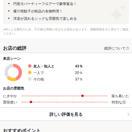
円形大パーティーフロアーで豪華宴会！
爆汁焼餃子が絶品の名物料理！
洋楽が流れるシックな雰囲気で楽しめる
※AIによる要約のため、不正確な情報が含まれる場合があります。掲載情報全文と併せてご確認
ください。
お店の総評
総評について
来店シーン
友人・知人と
43％
一人で
20％
その他
37％
お店の雰囲気
にぎやか
落ち着いた
普段使い
特別な日
詳しい評価を見る
おすすめポイント