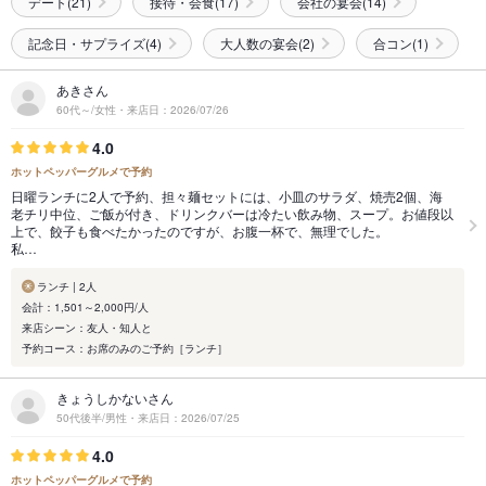
デート(21)
接待・会食(17)
会社の宴会(14)
記念日・サプライズ(4)
大人数の宴会(2)
合コン(1)
あきさん
60代～/女性・来店日：2026/07/26
4.0
ホットペッパーグルメで予約
日曜ランチに2人で予約、担々麺セットには、小皿のサラダ、焼売2個、海
老チリ中位、ご飯が付き、ドリンクバーは冷たい飲み物、スープ。お値段以
上で、餃子も食べたかったのですが、お腹一杯で、無理でした。
私…
ランチ | 2人
会計：1,501～2,000円/人
来店シーン：友人・知人と
予約コース：お席のみのご予約［ランチ］
きょうしかないさん
50代後半/男性・来店日：2026/07/25
4.0
ホットペッパーグルメで予約