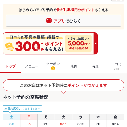
1,000
はじめてのアプリ予約で
最大
円分ポイント
もらえる
アプリ
でひらく
クーポン
口コミ
トップ
メニュー
店内
写真
2
378
このお店はネット予約時に
ポイントがつかえます
ネット予約の空席状況
本日お席空いてます！1名～
土
日
月
火
水
木
金
8/8
8/9
8/10
8/11
8/12
8/13
8/14