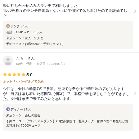
軽い打ち合わせ込みのランチで利用しました
1500円程度のランチ自体高くない上に半個室で落ち着けたので高評価でし
た
ランチ | 3人
会計：1,501～2,000円/人
来店シーン：友人・知人と
予約コース：お席のみのご予約［ランチ］
たろうさん
60代～/男性・来店日：2026/07/23
5.0
ホットペッパーグルメで予約
今回は、会社の幹部7名で参加。池袋では数かる中華料理の店があります
が、当店は落ち着いた雰囲気（個室）で、本格中華を楽しむことができまし
た。次回は家族で来てみたいと思います。
ディナー | 7人
来店シーン：会社の宴会
予約コース：【プレミアムプラン】2H飲み放題付・北京ダック・酢豚＆蟹肉炒飯など贅
沢料理♪☆7000円コース