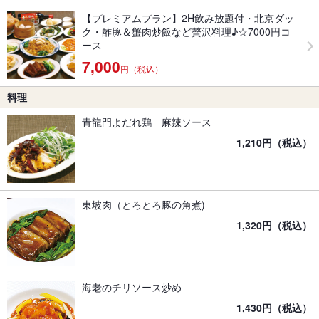
【プレミアムプラン】2H飲み放題付・北京ダッ
ク・酢豚＆蟹肉炒飯など贅沢料理♪☆7000円コ
ース
7,000
円（税込）
料理
青龍門よだれ鶏 麻辣ソース
1,210円（税込）
東坡肉（とろとろ豚の角煮)
1,320円（税込）
海老のチリソース炒め
1,430円（税込）