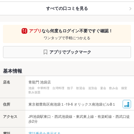
すべての口コミを見る
アプリ
なら何度もログイン不要ですぐ確認！
ワンタップで手軽につかえる
アプリでブックマーク
基本情報
店名
青龍門 池袋店
池袋 中華料理 台湾料理 餃子 歓迎会 送別会 宴会 飲み会 個室
飲み放題
住所
東京都豊島区南池袋１-19-6 オリックス南池袋ビルB１
アクセス
JR池袋駅東口・西武池袋線・東武東上線・有楽町線・西武口徒
歩2分
電話
電話番号を表示する