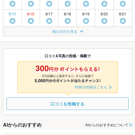
◎
◎
◎
◎
◎
◎
◎
8/15
8/16
8/17
8/18
8/19
8/20
8/21
◎
◎
◎
◎
◎
◎
◎
8/22
8/23
8/24
8/25
8/26
8/27
8/28
他の日付を見る
◎
◎
◎
◎
◎
◎
◎
8/29
8/30
8/31
9/1
9/2
9/3
9/4
◎
◎
◎
◎
◎
◎
◎
口コミ&写真の投稿・掲載で
9/5
9/6
9/7
9/8
9/9
9/10
9/11
◎
◎
◎
◎
◎
◎
◎
口コミを投稿する
AIからのおすすめ
AIからのおすすめについて