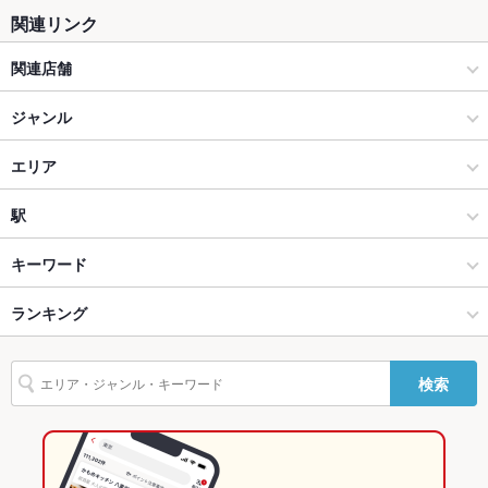
関連リンク
テラス席
なし
関連店舗
貸切
貸切可
青龍門
ジャンル
設備
Wi-Fi
あり
中華
エリア
バリアフリ
なし
中華全般
池袋東口
駅
ー
池袋 × 中華
池袋東口 × 中華
池袋駅
キーワード
駐車場
なし
英語メニュ
あり
池袋 × 中華全般
池袋東口 × 中華全般
東池袋駅
ランキング
からあげ
エビ料理
カニ料理
ソーセージ
湯葉料理
焼きそば
点心
ー
餃子
水餃子
小籠包
チャーハン
杏仁豆腐
デザート
池袋駅 × 中華
東京
目白駅
東京のグルメランキング
その他設備
－
検索
池袋駅 × 中華全般
東京 × 中華
東京の中華ランキング
その他
飲み放題
あり
東京 × 中華全般
東京の中華全般ランキング