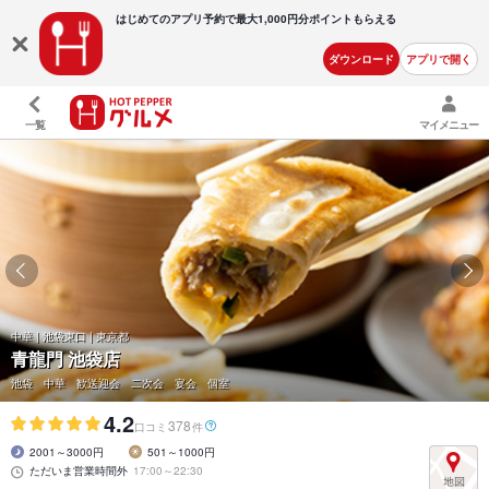
はじめてのアプリ予約で最大
1,000円分ポイントもらえる
ダウンロード
アプリで開く
一覧
マイメニュー
中華 | 池袋東口 | 東京都
青龍門 池袋店
池袋 中華 歓送迎会 二次会 宴会 個室
4.2
378
口コミ
件
2001～3000円
501～1000円
ただいま営業時間外
17:00～22:30