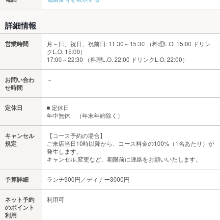
詳細情報
営業時間
月～日、祝日、祝前日: 11:30～15:30 （料理L.O. 15:00 ドリン
クL.O. 15:00）
17:00～22:30 （料理L.O. 22:00 ドリンクL.O. 22:00）
お問い合わ
－
せ時間
定休日
■ 定休日
年中無休 （年末年始除く）
キャンセル
【コース予約の場合】
規定
ご来店当日10時以降から、コース料金の100%（1名あたり）が
発生します。
キャンセル,変更など、期限前に連絡をお願いいたします。
予算詳細
ランチ900円／ディナー3000円
ネット予約
利用可
のポイント
利用