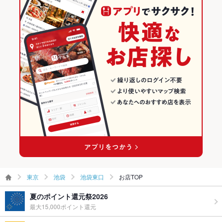
食べ放題
なし
池袋のグルメランキング
お酒
カクテル充実
池袋の中華ランキング
お子様連れ
お子様連れ歓迎
池袋の中華全般ランキング
ウェディン
－
グパーティ
池袋東口のグルメランキング
ー二次会
池袋東口の中華ランキング
備考
－
池袋東口の中華全般ランキング
東京
池袋
池袋東口
お店TOP
夏のポイント還元祭2026
最大15,000ポイント還元