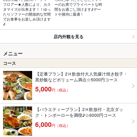
フロアー★人数により、カス
ーのお席でプライベートな時
タマイズが出来ます！！ゆっ
間をお過ごし頂けます♪デー
たりソファーの開放的な空間
トや接待に最適！
でお食事をお楽しみ頂けます
♪
店内外観を見る
メニュー
コース
【定番プラン】2Ｈ飲放付大人気爆汁焼き餃子・
黒炒飯などボリューム満点☆5000円コース
5,000
円（税込）
【バラエティープラン】2Ｈ飲放付・北京ダッ
ク・トンポーローを満喫♪☆6000円コース
6,000
円（税込）