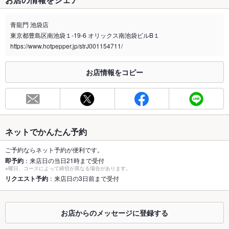
禁煙・喫煙
全席禁煙
青龍門 池袋店
喫煙専用室
なし
東京都豊島区南池袋１-19-6 オリックス南池袋ビルB１
https://www.hotpepper.jp/strJ001154711/
※2020年4月1日～受動喫煙対策に関する法律が施行されています。正しい情報はお店へお問い
合わせください。
お店情報をコピー
お席
総席数
140席
最大宴会収
140人
容人数
ネットでかんたん予約
個室
あり
ご予約ならネット予約が便利です。
即予約
：来店日の当日21時まで受付
座敷
なし
※曜日、コースによって締切が異なる場合があります。
リクエスト予約
：来店日の3日前まで受付
掘りごたつ
なし
カウンター
なし
お店からのメッセージに登録する
ソファー
あり