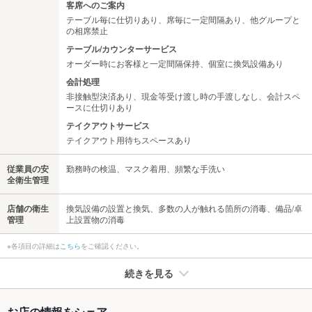
客席へのご案内
テーブル毎に仕切りあり、席毎に一定間隔あり、他グループと
の相席禁止
テーブル/カウンターサービス
オーダー時にお客様と一定間隔保持、個室に換気設備あり
会計処理
非接触型決済あり、現金等受け渡し時の手渡しなし、会計スペ
ースに仕切りあり
テイクアウトサービス
テイクアウト用待ちスペースあり
従業員の安
勤務時の検温、マスク着用、頻繁な手洗い
全衛生管理
店舗の衛生
換気設備の設置と換気、多数の人が触れる箇所の消毒、備品/卓
管理
上設置物の消毒
※各項目の詳細は
こちら
をご確認ください。
続きを見る
たばこ
お店の情報をシェア