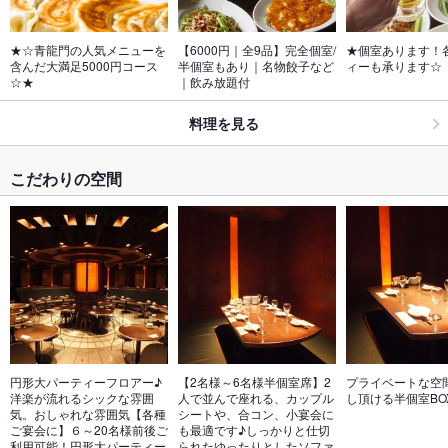
★☆青龍門の人気メニューを
【6000円｜全9品】完全個室/
★個室あります！
含んだ大満足5000円コース
半個室もあり｜名物餃子など
ィーも承ります☆
☆★
｜飲み放題付
料理を見る
こだわりの空間
円形大パーティーフロアー♪
【2名様～6名様半個室席】2
プライベートな空
洋楽が流れるシックな雰囲
人で並んで座れる、カップル
し頂ける半個室BO
気。おしゃれな雰囲気【各種
シートや、合コン、小宴会に
ご宴会に】６～20名様前後ご
も最適です♪しっかりと仕切
利用可能！円形大パーティー
られたゆったりとしたソファ