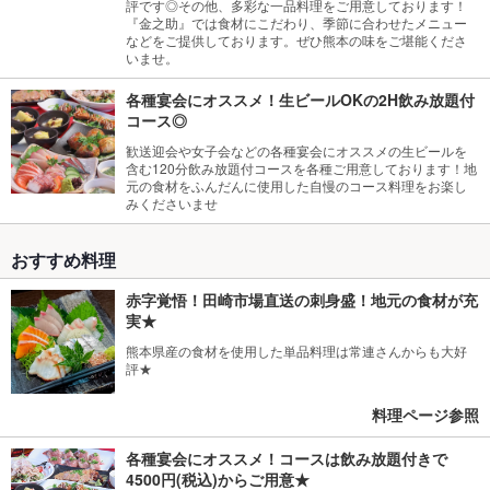
評です◎その他、多彩な一品料理をご用意しております！
『金之助』では食材にこだわり、季節に合わせたメニュー
などをご提供しております。ぜひ熊本の味をご堪能くださ
いませ。
各種宴会にオススメ！生ビールOKの2H飲み放題付
コース◎
歓送迎会や女子会などの各種宴会にオススメの生ビールを
含む120分飲み放題付コースを各種ご用意しております！地
元の食材をふんだんに使用した自慢のコース料理をお楽し
みくださいませ
おすすめ料理
赤字覚悟！田崎市場直送の刺身盛！地元の食材が充
実★
熊本県産の食材を使用した単品料理は常連さんからも大好
評★
料理ページ参照
各種宴会にオススメ！コースは飲み放題付きで
4500円(税込)からご用意★