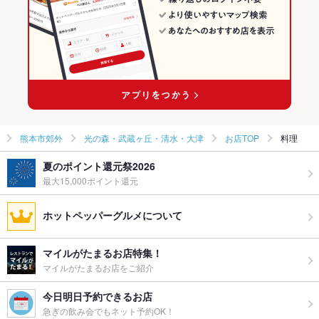
熊本市郊外 × 和食全般
熊本 × 和食
光の森・武蔵ヶ丘・清水・大津の居酒屋ランキング
光の森駅 × 和食
熊本 × 和食全般
光の森駅 × 和食全般
熊本市郊外
光の森・武蔵ヶ丘・清水・大津
お店TOP
料理
夏のポイント還元祭2026
最大15,000ポイント還元
ホットペッパーグルメについて
マイルがたまるお店特集！
マイルがたまるお店をご紹介
今日明日予約できるお店
急ぎの飲み会でもネット予約OK！