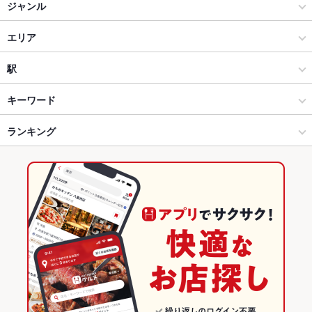
金之助
ジャンル
居酒家 金之助 八代店
居酒屋
エリア
肥後大津 ごちそう 金之助
和風
光の森・武蔵ヶ丘・清水・大津
駅
熊本市郊外 × 居酒屋
光の森・武蔵ヶ丘・清水・大津 × 居酒屋
三里木駅
キーワード
熊本市郊外 × 和風
光の森・武蔵ヶ丘・清水・大津 × 和風
光の森駅
ランキング
手羽先
からあげ
お茶漬け
馬刺し
エビ料理
カニ料理
刺身
ローストビーフ
にんにく料理
フライドポテト
豆腐料理
天ぷら
光の森駅 × 居酒屋
光の森・武蔵ヶ丘・清水・大津 × 和食
武蔵塚駅
熊本のグルメランキング
茶碗蒸し
焼きそば
つくね
もつ鍋
マルゲリータ
チャーハン
火鍋
光の森駅 × 和風
光の森・武蔵ヶ丘・清水・大津 × 和食全般
熊本の居酒屋ランキング
ケーキ
デザート
生ハム
チーズケーキ
馬肉
和食
熊本
熊本市郊外のグルメランキング
和食全般
熊本 × 居酒屋
熊本市郊外の居酒屋ランキング
熊本市郊外 × 和食
熊本 × 和風
光の森・武蔵ヶ丘・清水・大津のグルメランキング