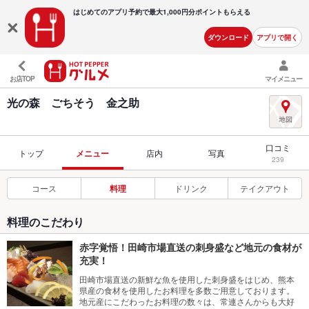
はじめてのアプリ予約で最大
1,000円分ポイントもらえる
ダウンロード
アプリで開く
お店TOP
マイメニュー
光の森 ごちそう 金之助
口コミ
トップ
メニュー
店内
写真
239
コース
料理
ドリンク
テイクアウト
料理のこだわり
赤字覚悟！田崎市場直送の刺身盛など地元の食材が
充実！
田崎市場直送の新鮮な魚を使用した刺身盛をはじめ、熊本
県産の食材を使用したお料理を多数ご用意しております。
地元産にこだわったお料理の数々は、常連さんからも大好