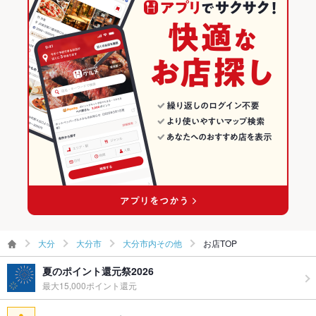
お子様連れ
お子様連れ歓迎 ：お子様連れも大歓迎♪ご家族でもゆったりお
大分市のグルメランキング
食事可能です！
大分市のイタリアン・フレンチランキング
ウェディン
ご相談ください
グパーティ
ー二次会
大分市のイタリアンランキング
備考
－
大分市内その他のグルメランキング
大分
大分市
大分市内その他
お店TOP
夏のポイント還元祭2026
最大15,000ポイント還元