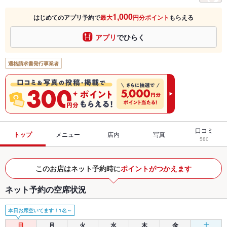
1,000
はじめてのアプリ予約で
最大
円分ポイント
もらえる
アプリ
でひらく
適格請求書発行事業者
口コミ
トップ
メニュー
店内
写真
580
このお店はネット予約時に
ポイントがつかえます
ネット予約の空席状況
本日お席空いてます！1名～
日
月
火
水
木
金
土