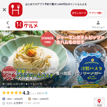
はじめてのアプリ予約で最大
1,000円分ポイントもらえる
ダウンロード
アプリで開く
一覧
マイメニュー
イタリアン・フレンチ | 大分市内その他 | 大分県
ランチ＆ディナー イタリアン食べ放題 ピソリーノガー
デンズ 大分賀来店
食べ放題×お持ち帰り★ピザ＆パスタ
4.3
580
口コミ
件
1501～2000円
1501～2000円
ただいま営業中
11:00～22:00