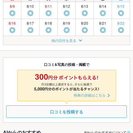
8/9
8/10
8/11
8/12
8/13
8/14
8/15
◎
◎
◎
◎
◎
◎
◎
8/16
8/17
8/18
8/19
8/20
8/21
8/22
◎
◎
◎
◎
◎
◎
◎
8/23
8/24
8/25
8/26
8/27
8/28
8/29
他の日付を見る
◎
◎
◎
◎
◎
◎
◎
8/30
8/31
9/1
9/2
9/3
9/4
9/5
◎
◎
◎
◎
◎
◎
◎
口コミ&写真の投稿・掲載で
9/6
9/7
9/8
9/9
9/10
9/11
9/12
◎
◎
◎
◎
◎
◎
◎
口コミを投稿する
AIからのおすすめ
AIからのおすすめについて