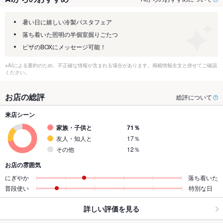
暑い日に嬉しい冷製パスタフェア
落ち着いた照明の半個室掘りごたつ
ピザのBOXにメッセージ可能！
※AIによる要約のため、不正確な情報が含まれる場合があります。掲載情報全文と併せてご確認
ください。
お店の総評
総評について
来店シーン
家族・子供と
71％
友人・知人と
17％
その他
12％
お店の雰囲気
にぎやか
落ち着いた
普段使い
特別な日
詳しい評価を見る