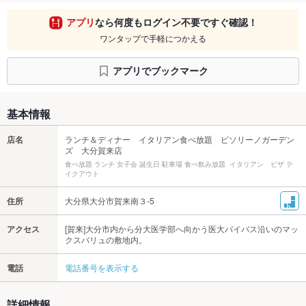
アプリ
なら何度もログイン不要ですぐ確認！
ワンタップで手軽につかえる
アプリでブックマーク
基本情報
店名
ランチ＆ディナー イタリアン食べ放題 ピソリーノガーデン
ズ 大分賀来店
食べ放題 ランチ 女子会 誕生日 駐車場 食べ飲み放題 イタリアン ピザ テ
イクアウト
住所
大分県大分市賀来南３-5
アクセス
[賀来]大分市内から分大医学部へ向かう医大バイパス沿いのマッ
クスバリュの敷地内。
電話
電話番号を表示する
詳細情報