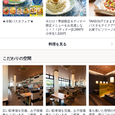
★冷製パスタフェア★
今だけ！季節限定＆ディナー
TAKEOUTできま
限定メニューをお見逃しな
パスタもテイクア
く！！！[ディナー]2,288円/
お家でピソリーノ
小学生1,320円
料理を見る
こだわりの空間
広い駐車場を完備。お子様価
広い駐車場を完備。お子様価
落ち着いた照明の
格もございます。ご家族、友
格もございます。ご家族、友
用意。掘りごたつ