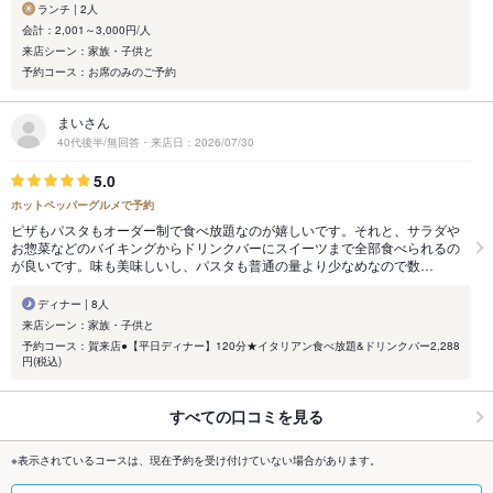
ランチ | 2人
会計：2,001～3,000円/人
来店シーン：家族・子供と
予約コース：お席のみのご予約
まいさん
40代後半/無回答・来店日：2026/07/30
5.0
ホットペッパーグルメで予約
ピザもパスタもオーダー制で食べ放題なのが嬉しいです。それと、サラダや
お惣菜などのバイキングからドリンクバーにスイーツまで全部食べられるの
が良いです。味も美味しいし、パスタも普通の量より少なめなので数…
ディナー | 8人
来店シーン：家族・子供と
予約コース：賀来店●【平日ディナー】120分★イタリアン食べ放題&ドリンクバー2,288
円(税込)
すべての口コミを見る
※表示されているコースは、現在予約を受け付けていない場合があります。