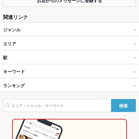
お店からのメッセージに登録する
ソファー
なし ：テーブル席・掘りごたつ席ございます。
テラス席
なし ：テーブル席・掘りごたつ席ございます。
関連リンク
貸切
貸切不可
ジャンル
設備
イタリアン・フレンチ
エリア
Wi-Fi
なし
イタリアン
大分市内その他
駅
バリアフリ
なし
ー
大分市 × イタリアン・フレンチ
大分市内その他 × イタリアン・フレンチ
大分駅
キーワード
駐車場
あり ：お車での来店も歓迎です
大分市 × イタリアン
大分市内その他 × イタリアン
賀来駅
ランキング
しゃぶしゃぶ
パスタ
カルボナーラ
ペペロンチーノ
ピザ
マルゲリータ
その他設備
－
生ハム
賀来駅 × イタリアン・フレンチ
大分
南大分駅
大分のグルメランキング
その他
検索
賀来駅 × イタリアン
大分 × イタリアン・フレンチ
大分のイタリアン・フレンチランキング
飲み放題
あり
大分 × イタリアン
大分のイタリアンランキング
食べ放題
あり ：ピザ・パスタが食べ放題！