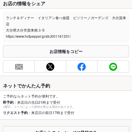
お店の情報をシェア
禁煙・喫煙
全席禁煙
ランチ＆ディナー イタリアン食べ放題 ピソリーノガーデンズ 大分賀来
喫煙専用室
なし
店
大分県大分市賀来南３-5
※2020年4月1日～受動喫煙対策に関する法律が施行されています。正しい情報はお店へお問い
https://www.hotpepper.jp/strJ001161331/
合わせください。
お席
お店情報をコピー
総席数
94席(テーブル席・掘りごたつ席ございます。)
最大宴会収
20人(子供会やママ会にもオススメ♪)
容人数
個室
ネットでかんたん予約
なし ：半個室ございます。
ご予約ならネット予約が便利です。
座敷
なし ：テーブル席・掘りごたつ席ございます。
即予約
：来店日の当日21時まで受付
※曜日、コースによって締切が異なる場合があります。
掘りごたつ
あり ：テーブル席・掘りごたつ席ございます。
リクエスト予約
：来店日の前日17時まで受付
カウンター
なし ：テーブル席・掘りごたつ席ございます。