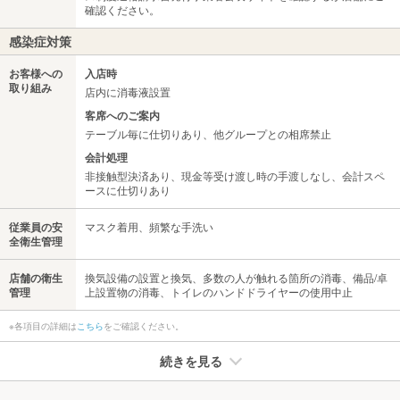
確認ください。
感染症対策
お客様への
入店時
取り組み
店内に消毒液設置
客席へのご案内
テーブル毎に仕切りあり、他グループとの相席禁止
会計処理
非接触型決済あり、現金等受け渡し時の手渡しなし、会計スペ
ースに仕切りあり
従業員の安
マスク着用、頻繁な手洗い
全衛生管理
店舗の衛生
換気設備の設置と換気、多数の人が触れる箇所の消毒、備品/卓
管理
上設置物の消毒、トイレのハンドドライヤーの使用中止
※各項目の詳細は
こちら
をご確認ください。
続きを見る
たばこ