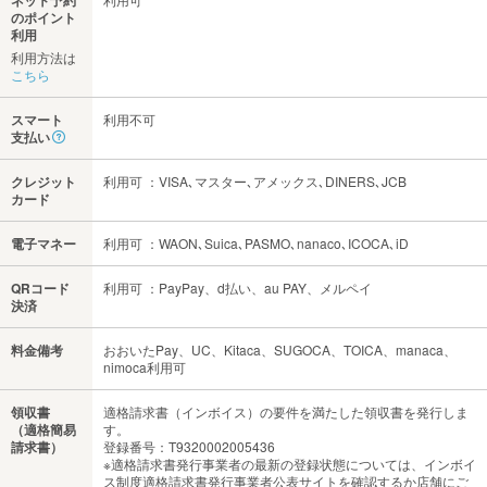
のポイント
利用
利用方法は
こちら
スマート
利用不可
支払い
クレジット
利用可 ：VISA､マスター､アメックス､DINERS､JCB
カード
電子マネー
利用可 ：WAON､Suica､PASMO､nanaco､ICOCA､iD
QRコード
利用可 ：PayPay、d払い、au PAY、メルペイ
決済
料金備考
おおいたPay、UC、Kitaca、SUGOCA、TOICA、manaca、
nimoca利用可
領収書
適格請求書（インボイス）の要件を満たした領収書を発行しま
（適格簡易
す。
請求書）
登録番号：T9320002005436
※適格請求書発行事業者の最新の登録状態については、インボイ
ス制度適格請求書発行事業者公表サイトを確認するか店舗にご