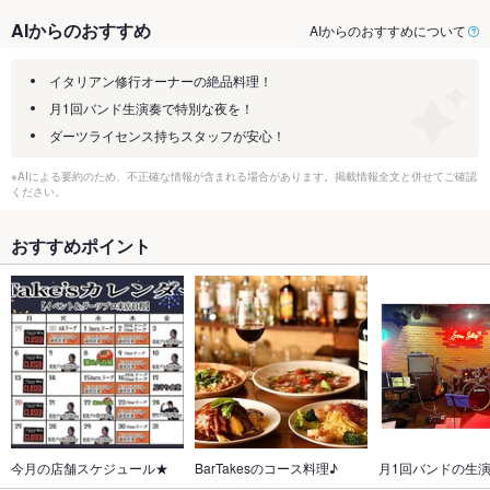
AIからのおすすめ
AIからのおすすめについて
イタリアン修行オーナーの絶品料理！
月1回バンド生演奏で特別な夜を！
ダーツライセンス持ちスタッフが安心！
※AIによる要約のため、不正確な情報が含まれる場合があります。掲載情報全文と併せてご確認
ください。
おすすめポイント
今月の店舗スケジュール★
BarTakesのコース料理♪
月1回バンドの生