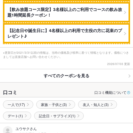
【飲み放題コース限定】3名様以上のご利用でコースの飲み放
題1時間延長クーポン！
【記念日や誕生日に】4名様以上の利用で主役の方に花束のプ
レゼント♪
※更新日が2021/3/31以前の情報は、当時の価格及び税率に基づく情報となります。価格につき
ましては直接店舗へお問い合わせください。
2026/07/03 更新
すべてのクーポンを見る
口コミ
口コミ機能について
一人で(17)
家族・子供と(3)
友人・知人と(3)
デート(1)
記念日・サプライズ(1)
ユウサクさん