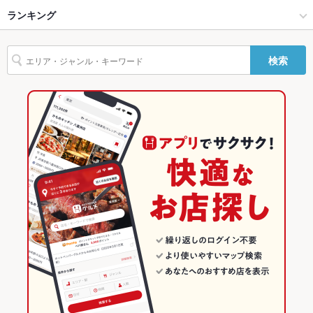
バリアフリ
なし
ー
横浜 × スペインバル・イタリアンバール
大口 × スペインバル・イタリアンバール
子安駅
ランキング
エビ料理
ソーセージ
ハンバーグ
オムライス
パスタ
カルボナーラ
ペペロンチーノ
ピザ
マルゲリータ
生ハム
駐車場
なし
大口駅 × ダイニングバー・バル
神奈川
新子安駅
神奈川のグルメランキング
検索
カラオケ設
あり
大口駅 × スペインバル・イタリアンバール
神奈川 × ダイニングバー・バル
神奈川のダイニングバー・バルランキング
備
神奈川 × スペインバル・イタリアンバール
神奈川のスペインバル・イタリアンバールランキング
バンド演奏
可
TV・プロジ
あり
横浜のグルメランキング
ェクタ
横浜のダイニングバー・バルランキング
その他設備
－
横浜のスペインバル・イタリアンバールランキング
その他
飲み放題
あり
大口のグルメランキング
食べ放題
なし
お酒
カクテル充実