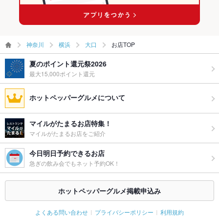
お子様連れ
お子様連れOK
ウェディン
承ります。お気軽にお問合せくださいませ！
グパーティ
ー二次会
神奈川
横浜
大口
お店TOP
お祝い・サ
可
夏のポイント還元祭2026
プライズ対
応
最大15,000ポイント還元
ライブショ
あり
ホットペッパーグルメについて
ー
備考
－
マイルがたまるお店特集！
マイルがたまるお店をご紹介
今日明日予約できるお店
急ぎの飲み会でもネット予約OK！
ホットペッパーグルメ掲載申込み
よくある問い合わせ
プライバシーポリシー
利用規約