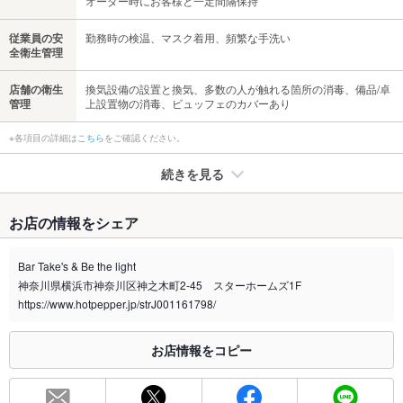
オーダー時にお客様と一定間隔保持
従業員の安
勤務時の検温、マスク着用、頻繁な手洗い
全衛生管理
店舗の衛生
換気設備の設置と換気、多数の人が触れる箇所の消毒、備品/卓
管理
上設置物の消毒、ビュッフェのカバーあり
※各項目の詳細は
こちら
をご確認ください。
続きを見る
たばこ
お店の情報をシェア
禁煙・喫煙
全席喫煙可
たばこの煙が少ないお席もございます。
Bar Take's & Be the light
神奈川県横浜市神奈川区神之木町2-45 スターホームズ1F
喫煙専用室
なし
https://www.hotpepper.jp/strJ001161798/
※2020年4月1日～受動喫煙対策に関する法律が施行されています。正しい情報はお店へお問い
合わせください。
お店情報をコピー
お席
総席数
40席