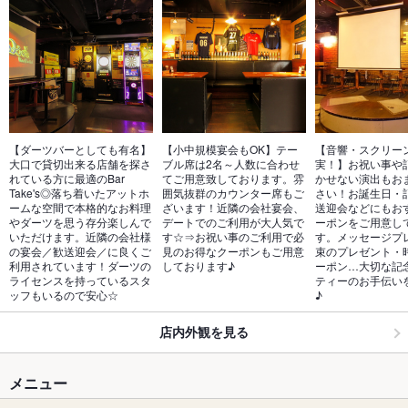
【ダーツバーとしても有名】
【小中規模宴会もOK】テー
【音響・スクリー
大口で貸切出来る店舗を探さ
ブル席は2名～人数に合わせ
実！】お祝い事や
れている方に最適のBar 
てご用意致しております。雰
かせない演出もお
Take's◎落ち着いたアットホ
囲気抜群のカウンター席もご
さい！お誕生日・
ームな空間で本格的なお料理
ざいます！近隣の会社宴会、
送迎会などにもお
やダーツを思う存分楽しんで
デートでのご利用が大人気で
ーポンをご用意し
いただけます。近隣の会社様
す☆⇒お祝い事のご利用で必
す。メッセージプ
の宴会／歓送迎会／に良くご
見のお得なクーポンもご用意
束のプレゼント・
利用されています！ダーツの
しております♪
ーポン…大切な記
ライセンスを持っているスタ
ティーのお手伝い
ッフもいるので安心☆
♪
店内外観を見る
メニュー