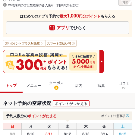
20歳未満の方は禁煙席のみ入店可（同伴の方も含む）
1,000
はじめてのアプリ予約で
最大
円分ポイント
もらえる
アプリ
でひらく
ポイントプラス
対象店
スマート支払い可
クーポン
口コミ
トップ
メニュー
店内
写真
3
27
ネット予約の空席状況
ポイントがつかえる
予約人数分の
ポイントがたまる
ポイント注意事項
日
月
火
水
木
金
土
8/9
8/10
8/11
8/12
8/13
8/14
8/15