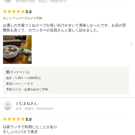
30代前半/男性・来店日：2026/06/10
5.0
ホットペッパーグルメで予約
お通しの大葉つくねスープが良い出汁がきいて美味しかったです。お店の雰
囲気も良くて、カウンターの店員さんと楽しく話せました。
ディナー | 1人
会計：1,001～1,500円/人
来店シーン：一人で
予約コース：お席のみのご予約
とむまねさん
女性・投稿日：2026/02/04
5.0
以前ランチで利用したことがあり
久しぶりに1人で来店