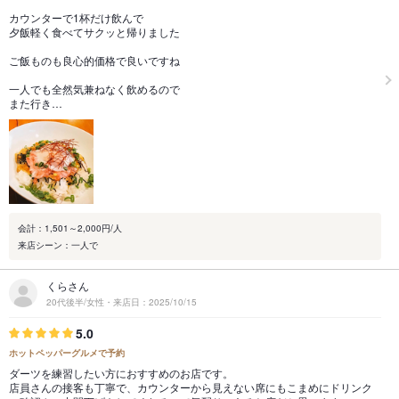
カウンターで1杯だけ飲んで
夕飯軽く食べてサクッと帰りました
ご飯ものも良心的価格で良いですね
一人でも全然気兼ねなく飲めるので
また行き…
会計：1,501～2,000円/人
来店シーン：一人で
くらさん
20代後半/女性・来店日：2025/10/15
5.0
ホットペッパーグルメで予約
ダーツを練習したい方におすすめのお店です。
店員さんの接客も丁寧で、カウンターから見えない席にもこまめにドリンク