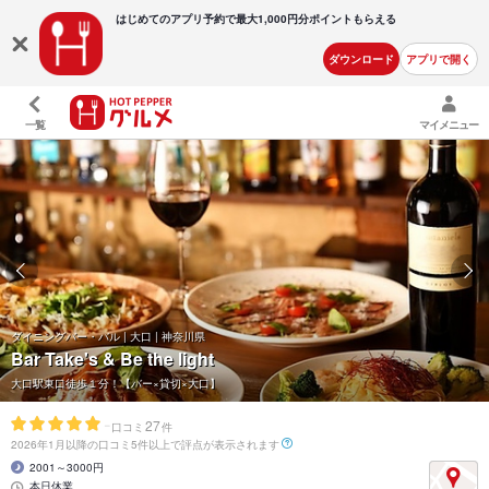
はじめてのアプリ予約で最大
1,000円分ポイントもらえる
ダウンロード
アプリで開く
一覧
マイメニュー
ダイニングバー・バル | 大口 | 神奈川県
Bar Take's & Be the light
大口駅東口徒歩１分！【バー×貸切×大口】
-
27
口コミ
件
2026年1月以降の口コミ5件以上で評点が表示されます
2001～3000円
本日休業