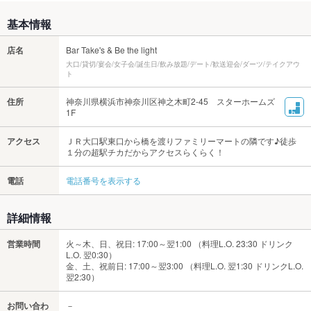
基本情報
店名
Bar Take's & Be the light
大口/貸切/宴会/女子会/誕生日/飲み放題/デート/歓送迎会/ダーツ/テイクアウ
ト
住所
神奈川県横浜市神奈川区神之木町2-45 スターホームズ
1F
アクセス
ＪＲ大口駅東口から橋を渡りファミリーマートの隣です♪徒歩
１分の超駅チカだからアクセスらくらく！
電話
電話番号を表示する
詳細情報
営業時間
火～木、日、祝日: 17:00～翌1:00 （料理L.O. 23:30 ドリンク
L.O. 翌0:30）
金、土、祝前日: 17:00～翌3:00 （料理L.O. 翌1:30 ドリンクL.O.
翌2:30）
お問い合わ
－