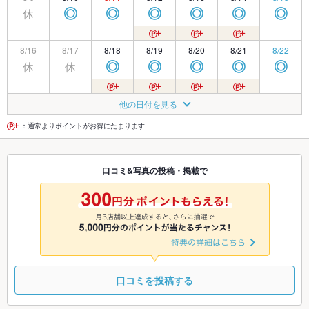
休
◎
◎
◎
◎
◎
◎
8/16
8/17
8/18
8/19
8/20
8/21
8/22
休
休
◎
◎
◎
◎
◎
8/23
8/24
8/25
8/26
8/27
8/28
8/29
他の日付を見る
休
休
◎
◎
◎
◎
◎
：通常よりポイントがお得にたまります
8/30
8/31
9/1
9/2
9/3
9/4
9/5
口コミ&写真の投稿・掲載で
休
◎
◎
◎
◎
◎
◎
9/6
9/7
9/8
9/9
9/10
9/11
9/12
休
休
◎
◎
◎
◎
◎
口コミを投稿する