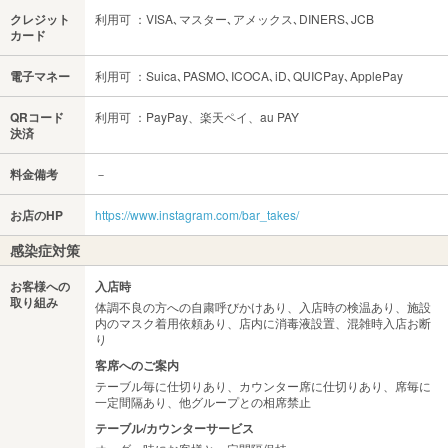
クレジット
利用可 ：VISA､マスター､アメックス､DINERS､JCB
カード
電子マネー
利用可 ：Suica､PASMO､ICOCA､iD､QUICPay､ApplePay
QRコード
利用可 ：PayPay、楽天ペイ、au PAY
決済
料金備考
－
お店のHP
https://www.instagram.com/bar_takes/
感染症対策
お客様への
入店時
取り組み
体調不良の方への自粛呼びかけあり、入店時の検温あり、施設
内のマスク着用依頼あり、店内に消毒液設置、混雑時入店お断
り
客席へのご案内
テーブル毎に仕切りあり、カウンター席に仕切りあり、席毎に
一定間隔あり、他グループとの相席禁止
テーブル/カウンターサービス