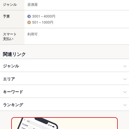
ジャンル
居酒屋
予算
3001～4000円
501～1000円
スマート
利用可
支払い
関連リンク
ジャンル
居酒屋
エリア
和風
宜野湾市
キーワード
創作
宜野湾市 × 居酒屋
ランキング
からあげ
馬刺し
沖縄料理
刺身
にんにく料理
フライドポテト
天ぷら
ステーキ
ピザ
チャーハン
炭火焼
ケーキ
チーズケーキ
読谷･北谷･宜野湾･浦添･嘉手納 × 居酒屋
宜野湾市 × 和風
沖縄のグルメランキング
つけ麺
馬肉