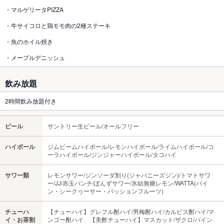
・マルゲリータPIZZA
・牛サイコロと鶏モモ肉の2種ステーキ
・魚のホイル焼き
・メープルデニッシュ
飲み放題
2時間飲み放題付き
ビール
サントリー生ビール/オールフリー
ハイボール
ジムビームハイボール/レモンハイボール/ライムハイボール/コ
ーラハイボール/ジンジャーハイボール/タコハイ
サワー類
レモンサワー/ジンソーダ割り(ジャパニーズジン)/トマトサワ
ー/JJ/赤玉パンチ/ぽんずサワー/氷結無糖レモン/WATTA(パイ
ン・シークヮーサー・パッションフルーツ)
チューハ
【チューハイ】グレフル酎ハイ/男梅酎ハイ/カルピス酎ハイ/マ
イ・お茶割
ンゴー酎ハイ 【美酢チューハイ】マスカット/ザクロ/パイン