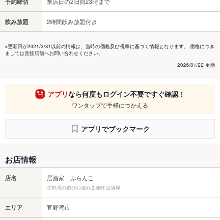
予約締切
来店日の2日前23時まで
飲み放題
2時間飲み放題付き
※更新日が2021/3/31以前の情報は、当時の価格及び税率に基づく情報となります。 価格につき
ましては直接店舗へお問い合わせください。
2026/01/22 更新
アプリ
なら何度もログイン不要ですぐ確認！
ワンタップで手軽につかえる
アプリでブックマーク
お店情報
店名
居酒家 ぶらんこ
宜野湾の遊び心溢れる創作居酒屋
エリア
宜野湾市