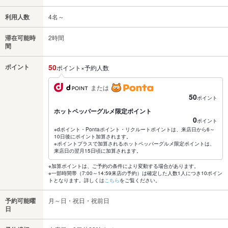
利用人数
4名～
滞在可能時
2時間
間
ポイント
50
ポイント×予約人数
または
50
ポイント
ホットペッパーグルメ限定ポイント
0
ポイント
※dポイント・Pontaポイント・リクルートポイントは、来店日から6～
10日後にポイント加算されます。
※ポイントプラスで加算されるホットペッパーグルメ限定ポイントは、
来店日の翌月15日頃に加算されます。
※加算ポイントは、ご予約の条件により変動する場合があります。
※一部時間帯（7:00～14:59来店の予約）は確定した人数1人につき10ポイン
トとなります。詳しくは
こちら
をご覧ください。
予約可能曜
月～日・祝日・祝前日
日