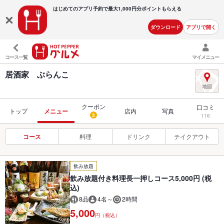
はじめてのアプリ予約で最大
1,000円分ポイントもらえる
ダウンロード
アプリで開く
コース一覧
マイメニュー
居酒家 ぶらんこ
クーポン
口コミ
トップ
メニュー
店内
写真
3
116
コース
料理
ドリンク
テイクアウト
飲み放題
飲み放題付き料理長一押しコース5,000円 (税
込)
8品
4名～
2時間
5,000
円（税込）