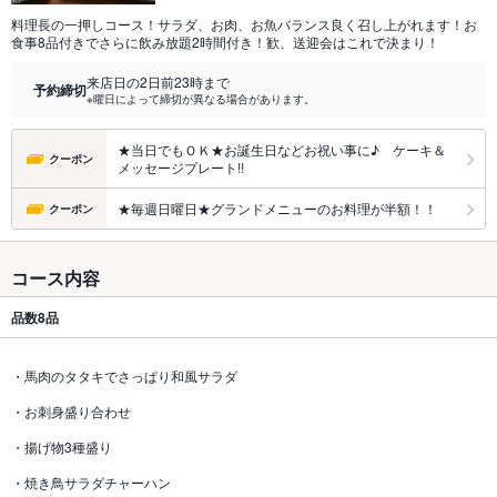
料理長の一押しコース！サラダ、お肉、お魚バランス良く召し上がれます！お
食事8品付きでさらに飲み放題2時間付き！歓、送迎会はこれで決まり！
来店日の2日前23時まで
予約締切
※曜日によって締切が異なる場合があります。
★当日でもＯＫ★お誕生日などお祝い事に♪ ケーキ＆
クーポン
メッセージプレート!!
★毎週日曜日★グランドメニューのお料理が半額！！
クーポン
コース内容
品数
8品
・馬肉のタタキでさっぱり和風サラダ
・お刺身盛り合わせ
・揚げ物3種盛り
・焼き鳥サラダチャーハン