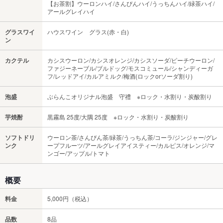
【お茶割】ウーロンハイ/さんぴんハイ/うっちんハイ/緑茶ハイ/
アールグレイハイ
グラスワイ
ハウスワイン グラス(赤・白)
ン
カクテル
カシスウーロン/カシスオレンジ/カシスソーダ/ピーチウーロン/
ファジーネーブル/ブルドッグ/モスコミュール/シャンディーガ
フ/レッドアイ/カルアミルク/梅酒(ロックorソーダ割り)
泡盛
ぶらんこオリジナル泡盛 守禮 ※ロック・水割り・炭酸割り
芋焼酎
黒霧島 25度/大隅 25度 ※ロック・水割り・炭酸割り
ソフトドリ
ウーロン茶/さんぴん茶/緑茶/うっちん茶/コーラ/ジンジャー/グレ
ンク
ープフルーツ/アールグレイアイスティー/カルピス/オレンジ/マ
ンゴー/アップル/トマト
概要
料金
5,000円（税込）
品数
8品