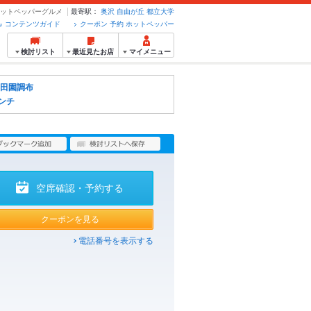
ホットペッパーグルメ
最寄駅：
奥沢
自由が丘
都立大学
コンテンツガイド
クーポン 予約 ホットペッパー
検討リスト
最近見たお店
マイメニュー
田園調布
ンチ
空席確認・予約する
クーポンを見る
電話番号を表示する