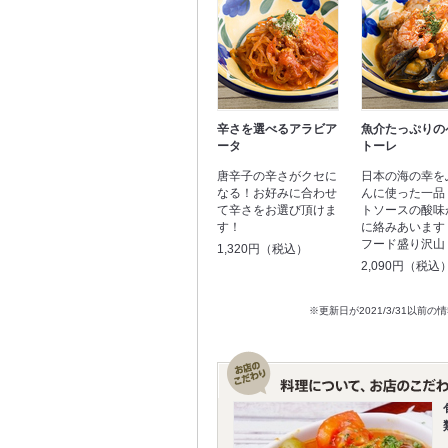
辛さを選べるアラビア
魚介たっぷりの
ータ
トーレ
唐辛子の辛さがクセに
日本の海の幸を
なる！お好みに合わせ
んに使った一品
て辛さをお選び頂けま
トソースの酸味
す！
に絡みあいます
フード盛り沢山
1,320円（税込）
2,090円（税込
※更新日が2021/3/31