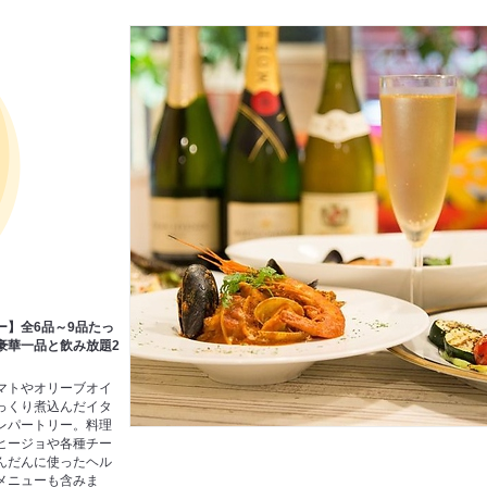
ー】全6品～9品たっ
豪華一品と飲み放題2
マトやオリーブオイ
っくり煮込んだイタ
レパートリー。料理
ヒージョや各種チー
んだんに使ったヘル
メニューも含みま