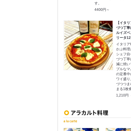
す。
4400円～
【イタリ
づつ丁寧
ルイズベ
リータ12
イタリア
かぶ料理
シェフ自
づつ丁寧
減に焼い
プルなマ
の定番中
ワイ盛り
づつつま
まる1枚
1,210