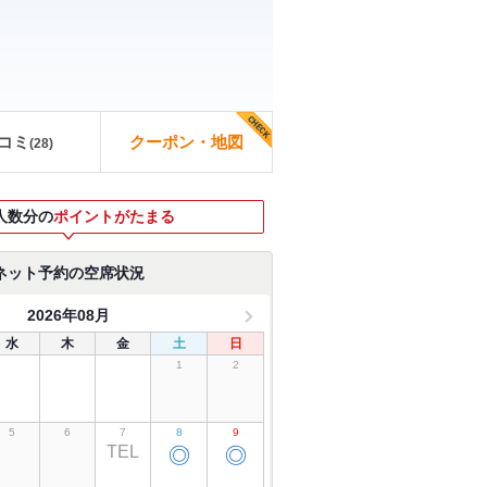
コミ
クーポン・地図
(
28
)
人数分の
ポイントがたまる
ネット予約の空席状況
2026年08月
水
木
金
土
日
1
2
5
6
7
8
9
TEL
◎
◎