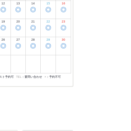
12
13
14
15
16
◎
◎
◎
◎
◎
19
20
21
22
23
◎
◎
◎
◎
◎
26
27
28
29
30
◎
◎
◎
◎
◎
スト予約可
TEL
：要問い合わせ
×
：予約不可