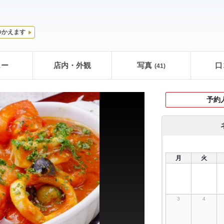
つかえます
ュー
店内・外観
写真
口
(41)
予約
月
火
3
4