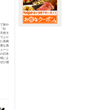
って味や
が「牡
は天然モ
りでぷり
また長崎
最適な漁
ジューシ
国の日本
地域によ
をぜひ感