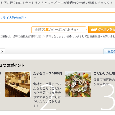
お店に行く前にトラットリア キャシーズ 自由が丘店のクーポン情報をチェック！
フライ人数分無料♪
全部で
1枚
のクーポンがあります！
31以前の情報は、当時の価格及び税率に基づく情報となります。価格につきましては直接店舗へお問い合
4
女子会コース4400円
こだわりの牡蠣
～
毎日市場直送の
な
食材から空間までい
が大人気☆
り
たるところにこだわ
め
った当店では女子会
ー
やママ会などで好評
をいただいておりま
す！