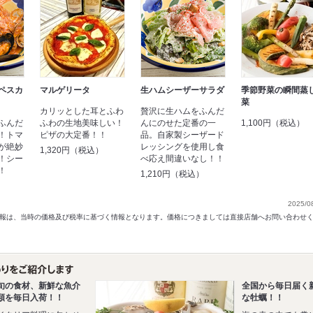
ペスカ
マルゲリータ
生ハムシーザーサラダ
季節野菜の瞬間蒸
菜
カリッとした耳とふわ
贅沢に生ハムをふんだ
ふんだ
ふわの生地美味しい！
んにのせた定番の一
1,100円（税込）
！トマ
ピザの大定番！！
品。自家製シーザード
が絶妙
レッシングを使用し食
1,320円（税込）
！シー
べ応え間違いなし！！
！
1,210円（税込）
）
2025/0
以前の情報は、当時の価格及び税率に基づく情報となります。価格につきましては直接店舗へお問い合わせ
旬の食材、新鮮な魚介
全国から毎日届く
類を毎日入荷！！
な牡蠣！！