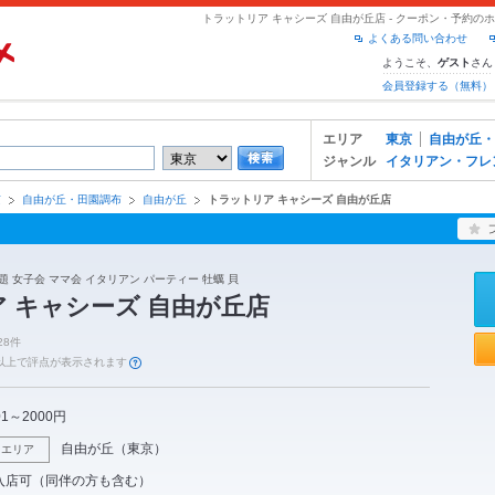
トラットリア キャシーズ 自由が丘店 - クーポン・予約の
よくある問い合わせ
ようこそ、
さん
ゲスト
会員登録する（無料）
エリア
東京
自由が丘・
ジャンル
イタリアン・フレ
京
自由が丘・田園調布
自由が丘
トラットリア キャシーズ 自由が丘店
題 女子会 ママ会 イタリアン パーティー 牡蠣 貝
 キャシーズ 自由が丘店
28件
件以上で評点が表示されます
01～2000円
自由が丘
（
東京
）
エリア
入店可（同伴の方も含む）