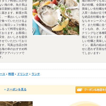
イタリア料理に欠かせ
海の幸の中でも常
ない海の幸。魚介系は
気の牡蠣。全国各
毎日新鮮な状態でお店
美味しい生牡蠣を
に届きます。鮮度が高
入荷！自由が丘で
く、一番おいしい状態
な絶品生牡蠣を食
で食べていただけるよ
ならキャシーズへ
うに毎日シェフが腕を
ぞ。また牡蠣に合
ふるって料理を提供し
インも白、赤、ス
ております。お客様に
クリングなど各種
安全、おいしさを提供
揃えております。
させていただいており
しい牡蠣と美味し
ます。写真は当店が誇
イン。最高の組み
る海の幸のおすすめ料
せに思わず舌鼓を
理アクアパッツァで
てしまいます♪
す。
ース
料理
ドリンク
ランチ
クーポンを見る
る