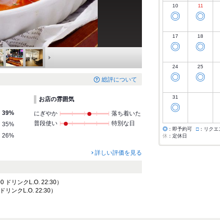
10
11
◎
◎
17
18
◎
◎
24
25
◎
◎
総評について
31
お店の雰囲気
◎
39%
にぎやか
落ち着いた
普段使い
特別な日
35%
◎
：即予約可
□
：リクエ
26%
休
：定休日
詳しい評価を見る
0 ドリンクL.O. 22:30）
 ドリンクL.O. 22:30）