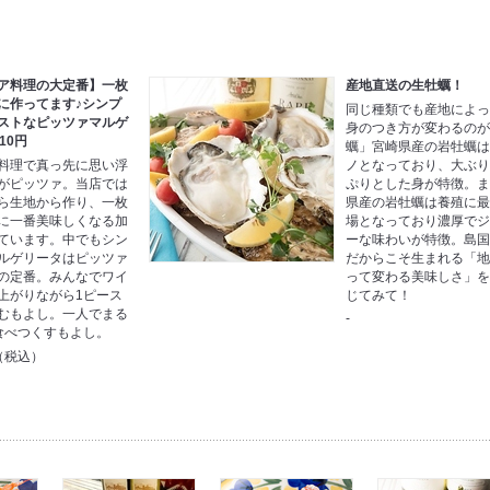
ア料理の大定番】一枚
産地直送の生牡蠣！
に作ってます♪シンプ
同じ種類でも産地によ
ストなピッツァマルゲ
身のつき方が変わるの
10円
蠣」宮崎県産の岩牡蠣
料理で真っ先に思い浮
ノとなっており、大ぶ
がピッツァ。当店では
ぷりとした身が特徴。
ら生地から作り、一枚
県産の岩牡蠣は養殖に
に一番美味しくなる加
場となっており濃厚で
ています。中でもシン
ーな味わいが特徴。島
ルゲリータはピッツァ
だからこそ生まれる「
の定番。みんなでワイ
って変わる美味しさ」
上がりながら1ピース
じてみて！
むもよし。一人でまる
-
食べつくすもよし。
円（税込）