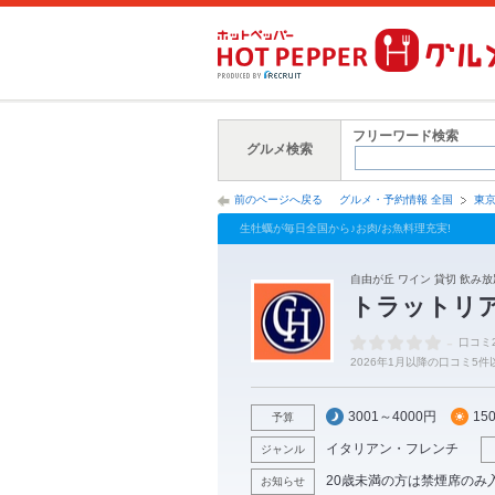
フリーワード検索
グルメ検索
前のページへ戻る
グルメ・予約情報 全国
東
生牡蠣が毎日全国から♪お肉/お魚料理充実!
自由が丘 ワイン 貸切 飲み放
トラットリア
-
口コミ
2026年1月以降の口コミ5
3001～4000円
15
予算
イタリアン・フレンチ
ジャンル
20歳未満の方は禁煙席のみ
お知らせ