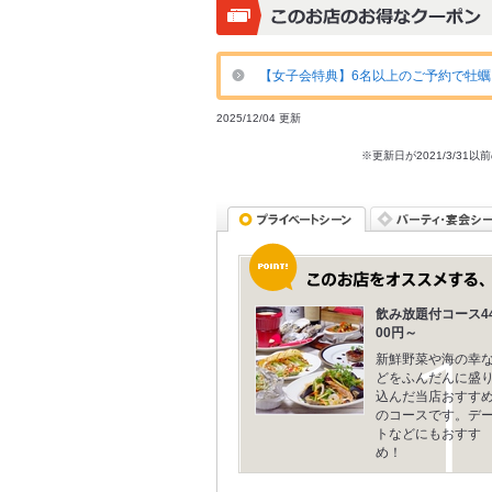
【女子会特典】6名以上のご予約で牡蠣
2025/12/04 更新
※更新日が2021/3/
飲み放題付コース4
00円～
新鮮野菜や海の幸
どをふんだんに盛
込んだ当店おすす
のコースです。デ
トなどにもおすす
め！