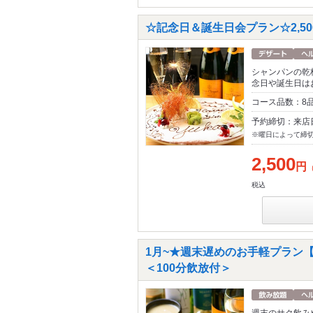
☆記念日＆誕生日会プラン☆2,50
シャンパンの乾
念日や誕生日は
コース品数：8
予約締切：来店
※曜日によって締
2,500
円
税込
1月~★週末遅めのお手軽プラン【
＜100分飲放付＞
週末のサク飲み