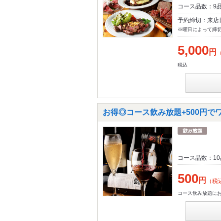
コース品数：9
予約締切：来店
※曜日によって締
5,000
円
税込
お得◎コース飲み放題+500円
コース品数：1
500
円
（税
コース飲み放題に