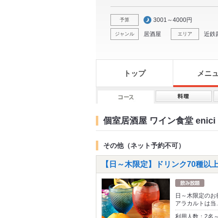
3001～4000円
予算
居酒屋
近鉄
ジャンル
エリア
トップ
メニ
個室居酒屋 ワイン食堂 enic
その他（ネット予約不可）
【日～木限定】ドリンク70種以上♪
日～木限定のお得
アラカルトは当
利用人数：2名