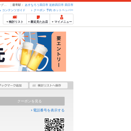
コース | 個室居酒屋 ワイン食堂 enici えにし 四日市駅前店 - クーポン・予約のホットペッパーグルメ
最寄駅：
あすなろう四日市
近鉄四日市
四日市
コンテンツガイド
クーポン 予約 ホットペッパー
検討リスト
最近見たお店
マイメニュー
クーポンを見る
電話番号を表示する