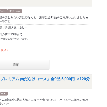
理を楽しみたい方に◎なんと、豪華に全11品をご用意いたしました★
―やアヒ…
1品／利用人数：2名～
日の前日23時まで
切が異なる場合があります。
（税込）
詳細
ミアム 肉だらけコース」全9品 5,000円 ＜120分
さん♪豪華全9品の人気メニューが食べられる、ボリューム満点の飲み
ランです…