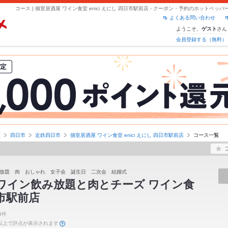
よくある問い合わせ
ようこそ、
さん
ゲスト
会員登録する（無料）
重
四日市
近鉄四日市
個室居酒屋 ワイン食堂 enici えにし 四日市駅前店
コース一覧
放題 肉 おしゃれ 女子会 誕生日 二次会 結婚式
 ワイン飲み放題と肉とチーズ ワイン食
日市駅前店
3件
件以上で評点が表示されます