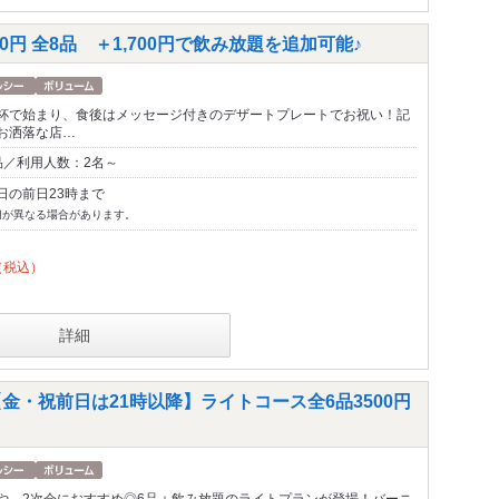
0円 全8品 ＋1,700円で飲み放題を追加可能♪
杯で始まり、食後はメッセージ付きのデザートプレートでお祝い！記
お洒落な店…
品／利用人数：2名～
日の前日23時まで
切が異なる場合があります。
（税込）
詳細
金・祝前日は21時以降】ライトコース全6品3500円
や、2次会におすすめ◎6品＋飲み放題のライトプランが登場！バーニ