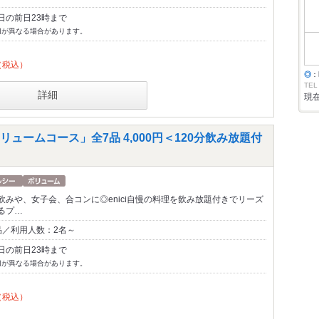
日の前日23時まで
切が異なる場合があります。
（税込）
◎
：
TEL
詳細
現
ュームコース」全7品 4,000円＜120分飲み放題付
飲みや、女子会、合コンに◎enici自慢の料理を飲み放題付きでリーズ
るプ…
品／利用人数：2名～
日の前日23時まで
切が異なる場合があります。
（税込）