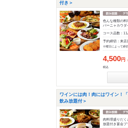
付き＞
色んな種類の料
バーニャカウダ
コース品数：1
予約締切：来店
※曜日によって締
4,500
円
税込
ワインには肉！肉にはワイン！「プレ
飲み放題付＞
肉料理盛りだく
放題付き宴会プ