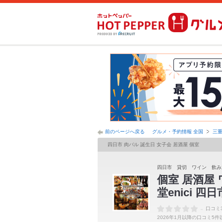
前のページへ戻る
グルメ・予約情報 全国
三
四日市 肉バル 誕生日 女子会 居酒屋 個室
四日市 貸切 ワイン 飲み
個室 居酒屋
堂enici 四
-
口コミ
2026年1月以降の口コミ5