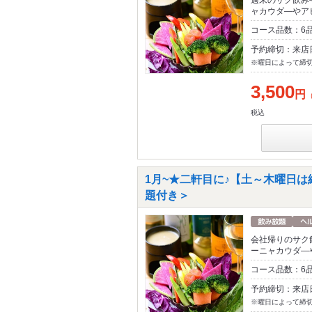
ャカウダ―やア
コース品数：6
予約締切：来店
※曜日によって締
3,500
円
税込
1月~★二軒目に♪【土～木曜日は終
題付き＞
会社帰りのサク
ーニャカウダ―
コース品数：6
予約締切：来店
※曜日によって締