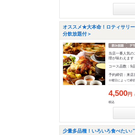
オススメ★大本命！ロティサリーチ
分飲放題付＞
当店一番人気の
理が味わえます
コース品数：9
予約締切：来店
※曜日によって締
4,500
円
税込
少量多品種！いろいろ食べたい♪”量