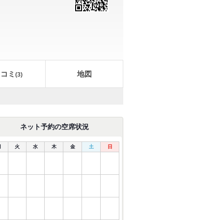
口コミ
地図
(
3
)
ネット予約の空席状況
月
火
水
木
金
土
日