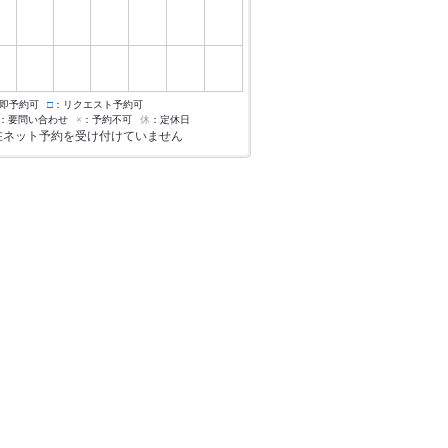
即予約可
□
：リクエスト予約可
：要問い合わせ
×
：予約不可
休
：定休日
在ネット予約を受け付けていません