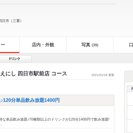
四日市
（
三重
）
ュー
店内・外観
写真
(39)
i えにし 四日市駅前店 コース
2021/01/18 更新
120分単品飲み放題1400円
な単品飲み放題♪70種類以上のドリンクが120分1400円で飲み放題!
…
～