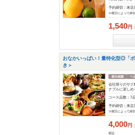
予約締切：来店
※曜日によって締
1,540
円
おなかいっぱい！量特化型◎「ボリ
き＞
会社帰りのサク
ナブルに楽しめ
コース品数：7
予約締切：来店
※曜日によって締
4,000
円
税込