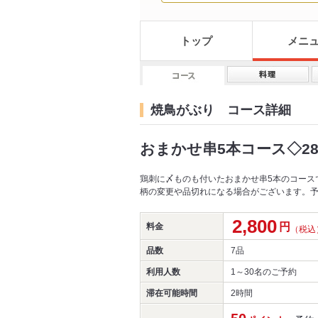
トップ
メニ
焼鳥がぶり コース詳細
おまかせ串5本コース◇280
鶏刺に〆ものも付いたおまかせ串5本のコース
柄の変更や品切れになる場合がございます。
2,800
円
料金
（税込
品数
7品
利用人数
1～30名
のご予約
滞在可能時間
2時間