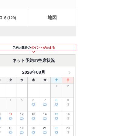
コミ
地図
(
129
)
予約人数分の
ポイントがたまる
ネット予約の空席状況
2026年08月
月
火
水
木
金
土
日
1
2
3
4
5
6
7
8
9
◎
◎
◎
休
0
11
12
13
14
15
16
◎
◎
◎
◎
◎
◎
休
7
18
19
20
21
22
23
休
◎
◎
◎
◎
◎
休