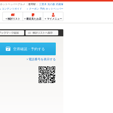
約のホットペッパーグルメ
最寄駅：
三里木
光の森
武蔵塚
コンテンツガイド
クーポン 予約 ホットペッパー
検討リスト
最近見たお店
マイメニュー
空席確認・予約する
電話番号を表示する