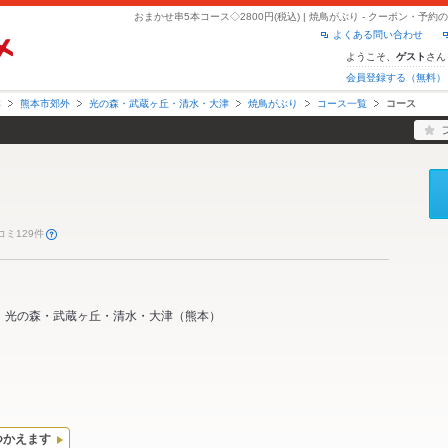
おまかせ串5本コース◇2800円(税込) | 焼鳥がぶり - クーポン・予
よくある問い合わせ
ようこそ、
さん
ゲスト
会員登録する（無料）
本
熊本市郊外
光の森・武蔵ヶ丘・清水・大津
焼鳥がぶり
コース一覧
コース
コミ129件
光の森・武蔵ヶ丘・清水・大津
（
熊本
）
つかえます