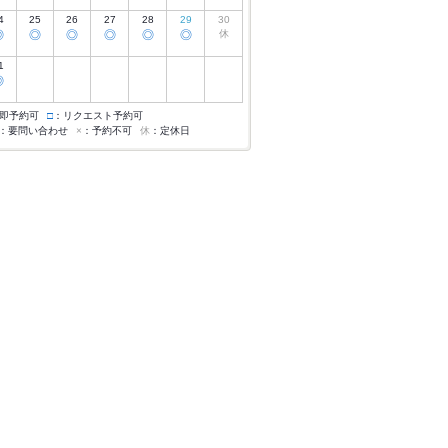
4
25
26
27
28
29
30
◎
◎
◎
◎
◎
◎
休
1
◎
即予約可
□
：リクエスト予約可
：要問い合わせ
×
：予約不可
休
：定休日