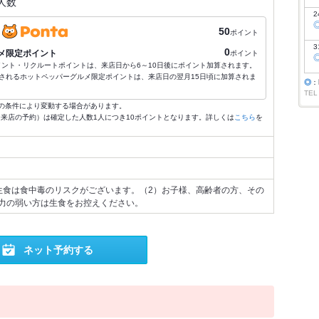
人数
2
50
ポイント
3
0
メ限定ポイント
ポイント
ポイント・リクルートポイントは、来店日から6～10日後にポイント加算されます。
されるホットペッパーグルメ限定ポイントは、来店日の翌月15日頃に加算されま
◎
：
TEL
の条件により変動する場合があります。
4:59来店の予約）は確定した人数1人につき10ポイントとなります。詳しくは
こちら
を
生食は食中毒のリスクがございます。（2）お子様、高齢者の方、その
力の弱い方は生食をお控えください。
ネット予約する