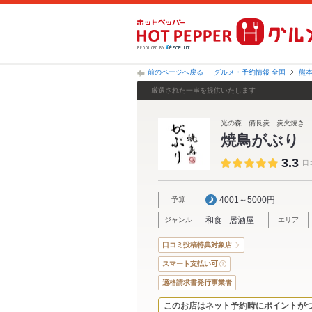
前のページへ戻る
グルメ・予約情報 全国
熊
厳選された一串を提供いたします
光の森 備長炭 炭火焼き
焼鳥がぶり
3.3
口
4001～5000円
予算
和食
居酒屋
ジャンル
エリア
口コミ投稿特典対象店
スマート支払い可
適格請求書発行事業者
このお店はネット予約時にポイントが