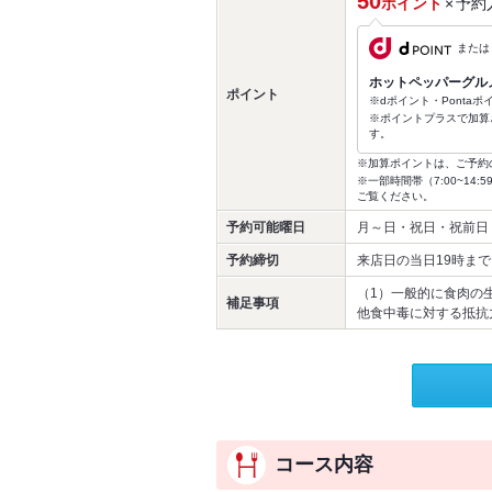
50
ポイント
×
予約
または
ホットペッパーグル
ポイント
※dポイント・Ponta
※ポイントプラスで加算
す。
※加算ポイントは、ご予約
※一部時間帯（7:00~1
ご覧ください。
予約可能曜日
月～日・祝日・祝前日
予約締切
来店日の当日19時まで
（1）一般的に食肉の
補足事項
他食中毒に対する抵抗
コース内容