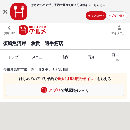
はじめてのアプリ予約で最大
1,000円分ポイントもらえる
ダウンロード
アプリで開く
お店TOP
マイメニュー
須崎魚河岸 魚貴 追手筋店
口コミ
トップ
メニュー
店内
写真
156
高知県高知市追手筋１-6-3 チカミビル1階
1,000
はじめてのアプリ予約で
最大
円分ポイント
もらえる
アプリ
で地図をひらく