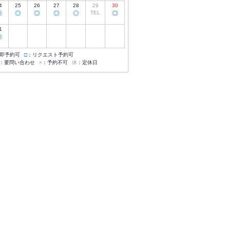
4
25
26
27
28
29
30
◎
◎
◎
◎
◎
TEL
◎
1
◎
即予約可
□
：リクエスト予約可
：要問い合わせ
×
：予約不可
休
：定休日