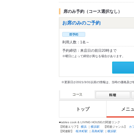
席のみ予約（コース選択なし）
お席のみのご予約
利用人数：1名～
予約締切：来店日の前日20時まで
※曜日によって締切が異なる場合があります。
※更新日が2021/3/31以前の情報は、当時の価
トップ
メニ
■tables cook & LIVING HOUSEの関連リンク
【関連エリア】
横浜
｜
横浜駅
【関連ジャンル】
カ
【関連駅】
桜木町駅
｜
高島町駅
｜
横浜駅