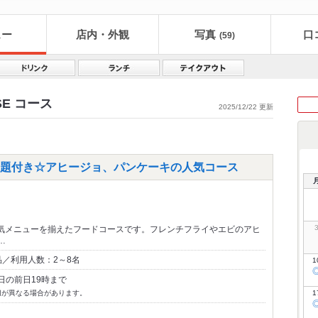
ュー
店内・外観
写真
口
(59)
OUSE コース
2025/12/22 更新
題付き☆アヒージョ、パンケーキの人気コース
okの人気メニューを揃えたフードコースです。フレンチフライやエビのアヒ
…
品／利用人数：2～8名
1
日の前日19時まで
切が異なる場合があります。
1