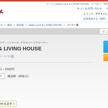
コース | tables cook & LIVING HOUSE - クー
よくある問い合わせ
ようこそ、
さん
ゲスト
会員登録する（無料）
奈川
横浜
横浜駅
tables cook & LIVING HOUSE
コース一覧
リア」パンケーキ サラダバー ビアガーデン
 & LIVING HOUSE
コミ147件
01～1500円
横浜駅
（
神奈川
）
ア
つかえます