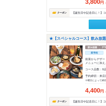
3,800
円
【誕生日や記念日に！】コ
クーポン
★【スペシャルコース】飲み放題
前菜からデザー
メニューに加え、
コース品数：8
予約締切：来店
※曜日によって締
4,400
円
【誕生日や記念日に！】コ
クーポン