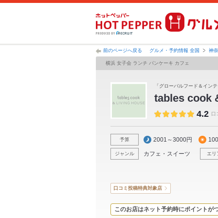
前のページへ戻る
グルメ・予約情報 全国
神
横浜 女子会 ランチ パンケーキ カフェ
「グローバルフード＆インテ
tables cook
4.2
口
2001～3000円
10
予算
カフェ・スイーツ
ジャンル
エリ
口コミ投稿特典対象店
このお店はネット予約時にポイントが