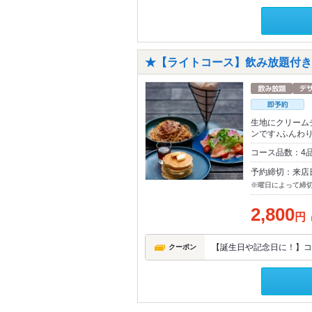
★【ライトコース】飲み放題付き
生地にクリーム
ンです♪ふんわ
コース品数：4
予約締切：来店
※曜日によって締
2,800
円
【誕生日や記念日に！】コ
クーポン