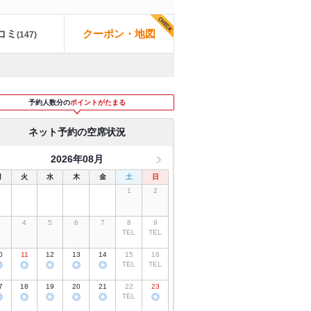
コミ
クーポン・地図
(
147
)
予約人数分の
ポイントがたまる
ネット予約の空席状況
2026年08月
月
火
水
木
金
土
日
1
2
3
4
5
6
7
8
9
TEL
TEL
0
11
12
13
14
15
16
◎
◎
◎
◎
◎
TEL
TEL
7
18
19
20
21
22
23
◎
◎
◎
◎
◎
TEL
◎