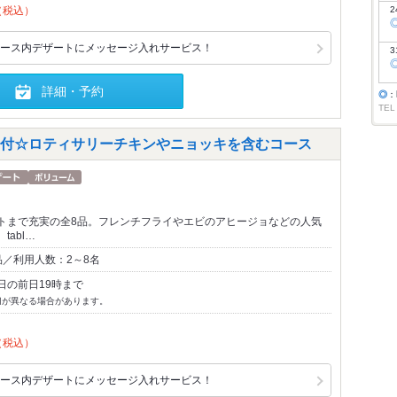
（税込）
2
ース内デザートにメッセージ入れサービス！
3
詳細・予約
◎
：
TEL
付☆ロティサリーチキンやニョッキを含むコース
トまで充実の全8品。フレンチフライやエビのアヒージョなどの人気
tabl…
品／利用人数：2～8名
日の前日19時まで
切が異なる場合があります。
（税込）
ース内デザートにメッセージ入れサービス！