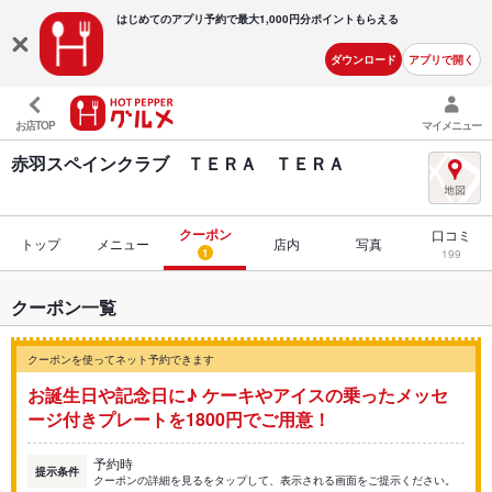
はじめてのアプリ予約で最大
1,000円分ポイントもらえる
ダウンロード
アプリで開く
お店TOP
マイメニュー
赤羽スペインクラブ ＴＥＲＡ ＴＥＲＡ
クーポン
口コミ
トップ
メニュー
店内
写真
1
199
クーポン一覧
クーポンを使ってネット予約できます
お誕生日や記念日に♪ ケーキやアイスの乗ったメッセ
ージ付きプレートを1800円でご用意！
予約時
提示条件
クーポンの詳細を見るをタップして、表示される画面をご提示ください。