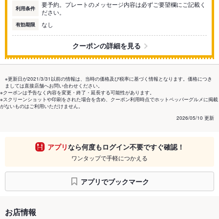
要予約。プレートのメッセージ内容は必ずご要望欄にご記載く
利用条件
ださい。
なし
有効期限
クーポンの詳細を見る
※更新日が2021/3/31以前の情報は、当時の価格及び税率に基づく情報となります。価格につき
ましては直接店舗へお問い合わせください。
※クーポンは予告なく内容を変更・終了・延長する可能性があります。
※スクリーンショットや印刷をされた場合を含め、クーポン利用時点でホットペッパーグルメに掲載
がないものはご利用いただけません。
2026/05/10 更新
アプリ
なら何度もログイン不要ですぐ確認！
ワンタップで手軽につかえる
アプリでブックマーク
お店情報