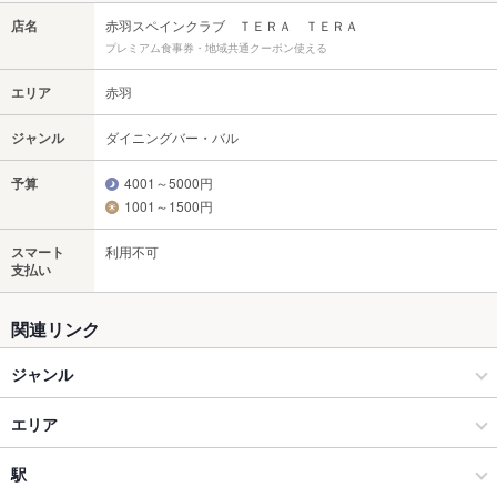
店名
赤羽スペインクラブ ＴＥＲＡ ＴＥＲＡ
プレミアム食事券・地域共通クーポン使える
エリア
赤羽
ジャンル
ダイニングバー・バル
予算
4001～5000円
1001～1500円
スマート
利用不可
支払い
関連リンク
ジャンル
ダイニングバー・バル
エリア
スペインバル・イタリアンバール
赤羽
駅