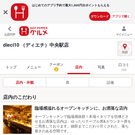
はじめてのアプリ予約で最大
1,000円分ポイントもらえる
ダウンロード
アプリで開く
お店TOP
マイメニュー
dieci10 （ディエチ）中央駅店
クーポン
口コミ
トップ
メニュー
店内
写真
2
166
店内・外観
席
設備
店内のこだわり
臨場感溢れるオープンキッチンに、お洒落な店内
オープンキッチンで臨場感抜群！本場イタリアを彷彿とさ
せるお洒落な店内は、ゆったりテーブル席&カウンター席を
ご用意しております。細部までこだわり尽くされた、落ち
着きのある空間です。