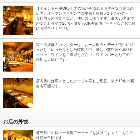
【ポイント利用OK♪】木の温かみ溢れるお洒落な雰囲気の
店内。オープンキッチンで臨場感も抜群♪女子会やデート、
会社帰りのお食事など、使い方は様々です。最大30名まで
の宴会も可能で20名～貸切もOK★貸切パーティなどお気軽
にお問合せください。
雰囲気抜群のカウンターは、お一人飲みやデート使いにぴ
ったり。ゆったりとした時間の中、味しい窯料理や本格ピ
ッツァ、ワインをご堪能ください。ワインバーとしてのご
利用も大歓迎です。
店内奥には広々としたテーブル席もご用意。最大10名の宴
会も可能です。
お店の外観
鹿児島中央駅の一番街アーケードを抜けてすぐ！こちらの
外観が目印です。