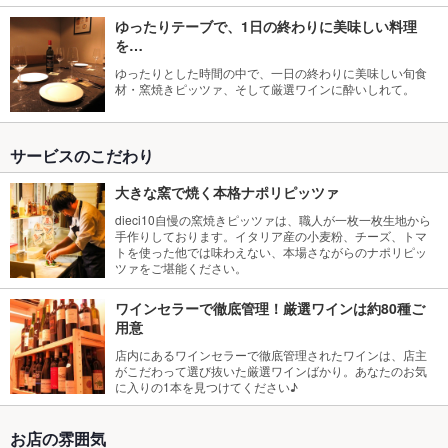
ゆったりテーブで、1日の終わりに美味しい料理
を…
ゆったりとした時間の中で、一日の終わりに美味しい旬食
材・窯焼きピッツァ、そして厳選ワインに酔いしれて。
サービスのこだわり
大きな窯で焼く本格ナポリピッツァ
dieci10自慢の窯焼きピッツァは、職人が一枚一枚生地から
手作りしております。イタリア産の小麦粉、チーズ、トマ
トを使った他では味わえない、本場さながらのナポリピッ
ツァをご堪能ください。
ワインセラーで徹底管理！厳選ワインは約80種ご
用意
店内にあるワインセラーで徹底管理されたワインは、店主
がこだわって選び抜いた厳選ワインばかり。あなたのお気
に入りの1本を見つけてください♪
お店の雰囲気