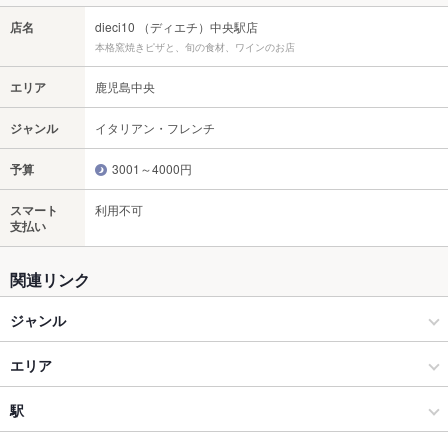
店名
dieci10 （ディエチ）中央駅店
本格窯焼きピザと、旬の食材、ワインのお店
エリア
鹿児島中央
ジャンル
イタリアン・フレンチ
予算
3001～4000円
スマート
利用不可
支払い
関連リンク
ジャンル
イタリアン・フレンチ
エリア
イタリアン
鹿児島中央
駅