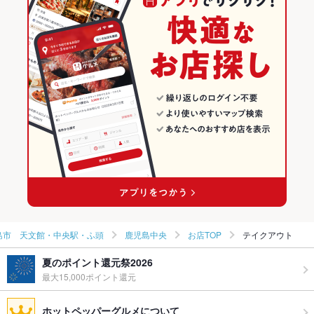
鹿児島 × イタリアン
鹿児島のイタリアンランキング
鹿児島市 天文館・中央駅・ふ頭のグルメランキング
鹿児島市 天文館・中央駅・ふ頭のイタリアン・フレンチランキ
ング
鹿児島市 天文館・中央駅・ふ頭のイタリアンランキング
鹿児島中央のグルメランキング
鹿児島中央のイタリアン・フレンチランキング
鹿児島中央のイタリアンランキング
島市 天文館・中央駅・ふ頭
鹿児島中央
お店TOP
テイクアウト
夏のポイント還元祭2026
最大15,000ポイント還元
ホットペッパーグルメについて