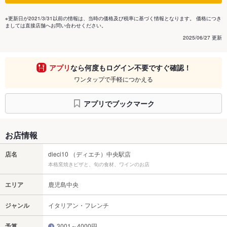
※更新日が2021/3/31以前の情報は、当時の価格及び税率に基づく情報となります。 価格につき
ましては直接店舗へお問い合わせください。
2025/06/27 更新
アプリ
なら何度もログイン不要ですぐ確認！
ワンタップで手軽につかえる
アプリでブックマーク
お店情報
店名
dieci10 （ディエチ）中央駅店
本格窯焼きピザと、旬の食材、ワインのお店
エリア
鹿児島中央
ジャンル
イタリアン・フレンチ
予算
3001～4000円