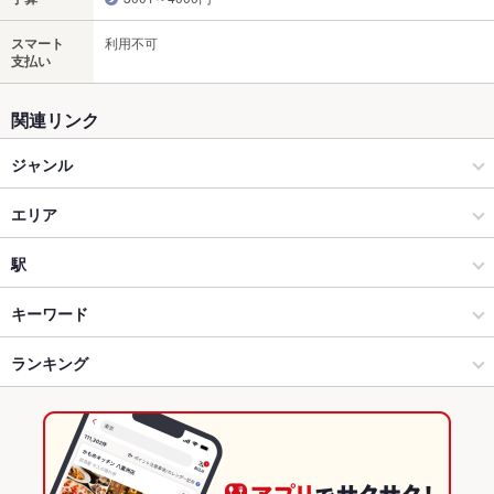
スマート
利用不可
支払い
関連リンク
ジャンル
イタリアン・フレンチ
エリア
イタリアン
鹿児島中央
駅
鹿児島市 天文館・中央駅・ふ頭 × イタリアン・フレンチ
鹿児島中央 × イタリアン・フレンチ
鹿児島中央駅
キーワード
鹿児島市 天文館・中央駅・ふ頭 × イタリアン
鹿児島中央 × イタリアン
鹿児島中央駅前駅
ランキング
エビ料理
魚料理
にんにく料理
フライドポテト
レバー
バーニャカウダ
トリュフ
フォアグラ
パテ
鴨肉
パスタ
カルボナーラ
ピザ
鹿児島中央駅 × イタリアン・フレンチ
鹿児島
都通駅
鹿児島のグルメランキング
マルゲリータ
牛タン
デザート
生ハム
鹿児島中央駅 × イタリアン
鹿児島 × イタリアン・フレンチ
鹿児島のイタリアン・フレンチランキング