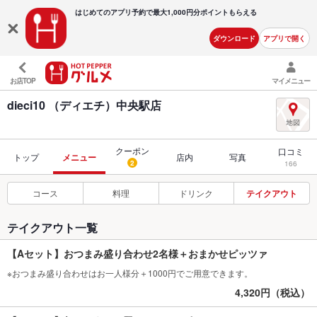
はじめてのアプリ予約で最大
1,000円分ポイントもらえる
ダウンロード
アプリで開く
お店TOP
マイメニュー
dieci10 （ディエチ）中央駅店
クーポン
口コミ
トップ
メニュー
店内
写真
2
166
コース
料理
ドリンク
テイクアウト
テイクアウト一覧
【Aセット】おつまみ盛り合わせ2名様＋おまかせピッツァ
※おつまみ盛り合わせはお一人様分＋1000円でご用意できます。
4,320円（税込）