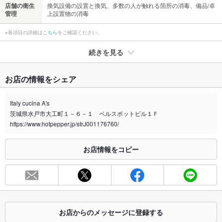
店舗の衛生
換気設備の設置と換気、多数の人が触れる箇所の消毒、備品/卓
管理
上設置物の消毒
※各項目の詳細は
こちら
をご確認ください。
続きを見る
たばこ
お店の情報をシェア
禁煙・喫煙
全席喫煙可
お気軽にご相談ください
Italy cucina A's
茨城県水戸市大工町１－６－１ ベルスポットビル１Ｆ
喫煙専用室
なし
https://www.hotpepper.jp/strJ001176760/
※2020年4月1日～受動喫煙対策に関する法律が施行されています。正しい情報はお店へお問い
合わせください。
お店情報をコピー
お席
総席数
56席(カウンター・テーブル・個室・ソファ席ございます)
最大宴会収
150人(結婚式二次会や同窓会など承ります！)
容人数
お店からのメッセージに登録する