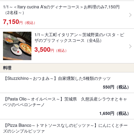
1/1～＜Itary cucina A'sのディナーコース＞お料理のみ7,150円
（2名様～）
7,150
円（税込）
1/1～大工町イタリアン～茨城野菜のパスタ・ピ
ザのプリフィックスコース（全4品）
3,500
円（税込）
料理
【Stuzzichino～おつまみ～】自家燻製した5種類のナッツ
550円（税込）
【Pasta Olio～オイルベース～】茨城県 久慈浜産シラウオとキャ
ベツのペペロンチーノ
1,650円（税込）
【Pizza Bianco～トマトソースなしのピッツァ～】にんにくとチー
ズのシンプルピッツァ