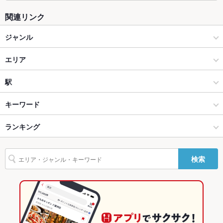
個室
あり ：個室のご用意ございます※ご利用の場合、利用料として
お会計の10%頂戴しております
関連リンク
座敷
なし ：お座敷席はございません
ジャンル
掘りごたつ
なし ：掘りごたつ席はございません
イタリアン・フレンチ
エリア
カウンター
あり ：カウンター席ございます
イタリアン
水戸駅
駅
ソファー
なし ：大人気ソファ席ございます
水戸 × イタリアン・フレンチ
水戸駅 × イタリアン・フレンチ
赤塚駅
キーワード
テラス席
なし ：テラス席はございません
水戸 × イタリアン
水戸駅 × イタリアン
偕楽園駅
ランキング
エビ料理
魚料理
にんにく料理
ソーセージ
レバー
アクアパッツァ
貸切
貸切不可 ：結婚式二次会など貸切大歓迎
リゾット
グラタン
フォアグラ
パテ
鴨肉
仔羊
パスタ
水戸駅 × イタリアン・フレンチ
茨城
水戸駅
茨城のグルメランキング
設備
検索
カルボナーラ
ペペロンチーノ
ボロネーゼ
ペスカトーレ
ピザ
Wi-Fi
あり
水戸駅 × イタリアン
茨城 × イタリアン・フレンチ
茨城のイタリアン・フレンチランキング
マルゲリータ
デザート
アヒージョ
生ハム
ジェラート
バリアフリ
なし ：移動が困難な際など、お気軽にお声掛けください
茨城 × イタリアン
茨城のイタリアンランキング
ー
水戸のグルメランキング
駐車場
なし ：近隣のコインパーキングをご利用ください