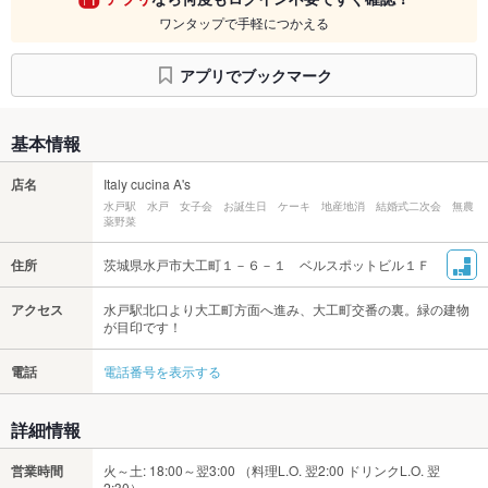
ワンタップで手軽につかえる
アプリでブックマーク
基本情報
店名
Italy cucina A's
水戸駅 水戸 女子会 お誕生日 ケーキ 地産地消 結婚式二次会 無農
薬野菜
住所
茨城県水戸市大工町１－６－１ ベルスポットビル１Ｆ
アクセス
水戸駅北口より大工町方面へ進み、大工町交番の裏。緑の建物
が目印です！
電話
電話番号を表示する
詳細情報
営業時間
火～土: 18:00～翌3:00 （料理L.O. 翌2:00 ドリンクL.O. 翌
2:30）