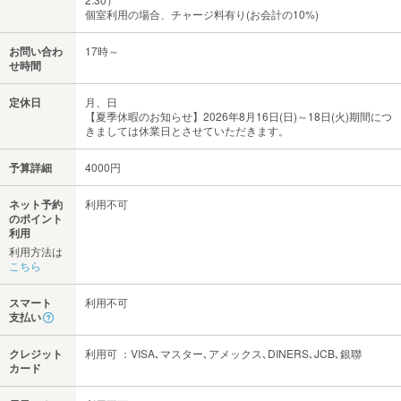
個室利用の場合、チャージ料有り(お会計の10%)
お問い合わ
17時～
せ時間
定休日
月、日
【夏季休暇のお知らせ】2026年8月16日(日)～18日(火)期間につ
きましては休業日とさせていただきます。
予算詳細
4000円
ネット予約
利用不可
のポイント
利用
利用方法は
こちら
スマート
利用不可
支払い
クレジット
利用可 ：VISA､マスター､アメックス､DINERS､JCB､銀聯
カード