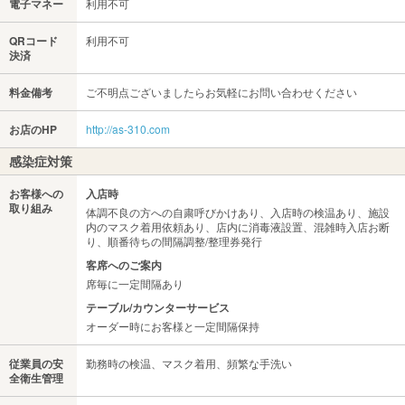
電子マネー
利用不可
QRコード
利用不可
決済
料金備考
ご不明点ございましたらお気軽にお問い合わせください
お店のHP
http://as-310.com
感染症対策
お客様への
入店時
取り組み
体調不良の方への自粛呼びかけあり、入店時の検温あり、施設
内のマスク着用依頼あり、店内に消毒液設置、混雑時入店お断
り、順番待ちの間隔調整/整理券発行
客席へのご案内
席毎に一定間隔あり
テーブル/カウンターサービス
オーダー時にお客様と一定間隔保持
従業員の安
勤務時の検温、マスク着用、頻繁な手洗い
全衛生管理