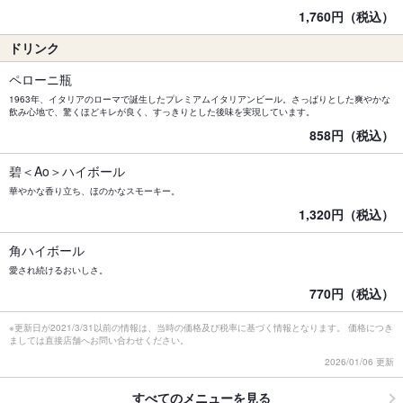
1,760円（税込）
ドリンク
ペローニ瓶
1963年、イタリアのローマで誕生したプレミアムイタリアンビール。さっぱりとした爽やかな
飲み心地で、驚くほどキレが良く、すっきりとした後味を実現しています。
858円（税込）
碧＜Ao＞ハイボール
華やかな香り立ち、ほのかなスモーキー。
1,320円（税込）
角ハイボール
愛され続けるおいしさ。
770円（税込）
※更新日が2021/3/31以前の情報は、当時の価格及び税率に基づく情報となります。 価格につき
ましては直接店舗へお問い合わせください。
2026/01/06 更新
すべてのメニューを見る