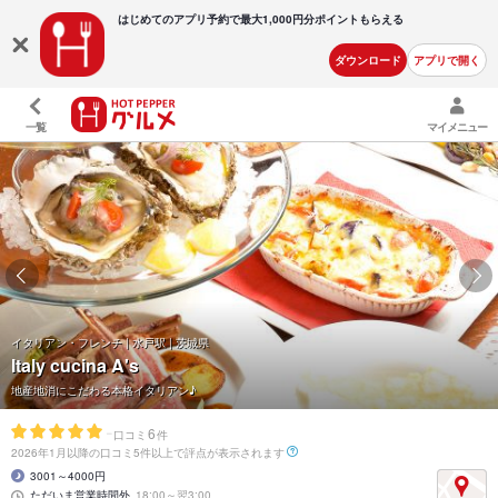
はじめてのアプリ予約で最大
1,000円分ポイントもらえる
ダウンロード
アプリで開く
一覧
マイメニュー
イタリアン・フレンチ | 水戸駅 | 茨城県
Italy cucina A's
地産地消にこだわる本格イタリアン♪
-
6
口コミ
件
2026年1月以降の口コミ5件以上で評点が表示されます
3001～4000円
ただいま営業時間外
18:00～翌3:00