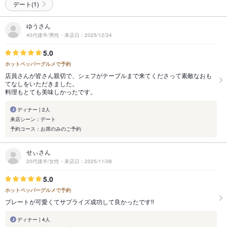
デート(1)
ゆうさん
40代後半/男性・来店日：2025/12/24
5.0
ホットペッパーグルメで予約
店員さんが皆さん親切で、シェフがテーブルまで来てくださって素敵なおも
てなしをいただきました。
料理もとても美味しかったです。
ディナー | 2人
来店シーン：デート
予約コース：お席のみのご予約
せぃさん
20代後半/女性・来店日：2025/11/08
5.0
ホットペッパーグルメで予約
プレートが可愛くてサプライズ成功して良かったです!!
ディナー | 4人