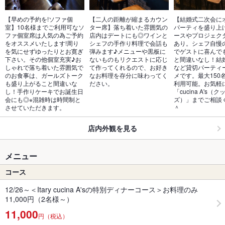
【早めの予約を!ソファ個
【二人の距離が縮まるカウン
【結婚式二次会に
室】10名様までご利用可なソ
ター席】落ち着いた雰囲気の
パーティを盛り上げ
ファ個室席は人気の為ご予約
店内はデートにも◎ワインと
ースやプロジェク
をオススメいたします!周り
シェフの手作り料理で会話も
あり。シェフ自慢
を気にせずゆったりとお寛ぎ
弾みます♪メニューや黒板に
でゲストに喜んで
下さい。その他個室充実♪お
ないものもリクエストに応じ
と間違いなし！結
しゃれで落ち着いた雰囲気で
て作ってくれるので、お好き
など貸切パーティ
のお食事は、ガールズトーク
なお料理を存分に味わってく
メです。最大150
も盛り上がること間違いな
ださい。
利用可能。お気軽
し！手作りケーキでお誕生日
「cucina A's（
会にも◎※混雑時は時間制と
ズ）」までご相談
させていただきます。
＾
店内外観を見る
メニュー
コース
12/26～＜Itary cucina A'sの特別ディナーコース＞お料理のみ
11,000円（2名様～）
11,000
円（税込）