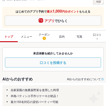
1,000
はじめてのアプリ予約で
最大
円分ポイント
もらえる
アプリ
でひらく
クーポン
口コミ
トップ
メニュー
店内
写真
1
6
来店体験を紹介してみませんか
口コミを投稿する
AIからのおすすめ
AIからのおすすめについて
自家菜園の無農薬野菜を使用した料理
本格パティシエ手作りケーキが絶品！
最大150名対応の貸切パーティー可能