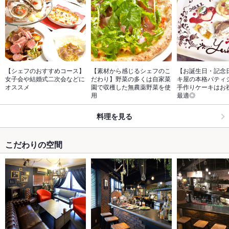
【シェフのおすすめコース】
【素材から感じるシェフのこ
【お誕生日・記念
女子会や結婚式二次会などに
だわり】野菜の多くは自家菜
キ屋の本格パティ
オススメ
園で収穫した無農薬野菜を使
手作りケーキはお
用
最適◎
料理を見る
こだわりの空間