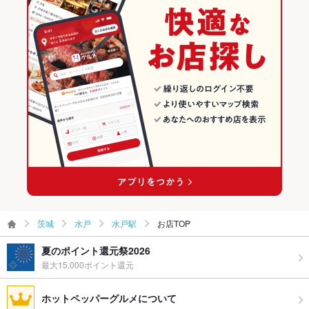
TV・プロジ
あり
水戸のイタリアン・フレンチランキング
ェクタ
水戸のイタリアンランキング
その他設備
水戸で結婚式二次会をお探しの方はお気軽にお問い合わせくだ
さい
水戸駅のグルメランキング
その他
水戸駅のイタリアン・フレンチランキング
飲み放題
あり ：飲み放題付のコースございます
水戸駅のイタリアンランキング
食べ放題
なし ：食べ放題はございません
お酒
カクテル充実、ワイン充実
お子様連れ
お子様連れOK ：ご不明点等ございましたら「cucina A's（クッ
チーナアズ）」までご相談ください
茨城
水戸
水戸駅
お店TOP
ウェディン
大歓迎！「cucina A's（クッチーナアズ）」までお気軽にご相談
夏のポイント還元祭2026
グパーティ
ください
ー二次会
最大15,000ポイント還元
お祝い・サ
可
ホットペッパーグルメについて
プライズ対