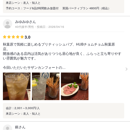
来店シーン：友人・知人と
予約コース：フード9品2時間飲み放題付 英国パーティプラン 4800円（税込）
みゆみゆさん
40代後半/男性・投稿日：2026/04/16
3.0
秋葉原で気軽に楽しめるブリティッシュパブ、HUBチョムチョム秋葉原
店。
開放感のある店内は活気がありつつも居心地が良く、ふらっと立ち寄りやす
い雰囲気が魅力です。
今回いただいたサザンカンフォートの…
会計：2,001～3,000円/人
来店シーン：友人・知人と
銀さん