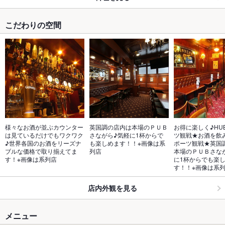
こだわりの空間
様々なお酒が並ぶカウンター
英国調の店内は本場のＰＵＢ
お得に楽しく♪HU
は見ているだけでもワクワク
さながら♪気軽に1杯からで
ツ観戦★お酒を飲
♪世界各国のお酒をリーズナ
も楽しめます！！※画像は系
ポーツ観戦★英国
ブルな価格で取り揃えてま
列店
本場のＰＵＢさな
す！※画像は系列店
に1杯からでも楽
す！！※画像は系
店内外観を見る
メニュー