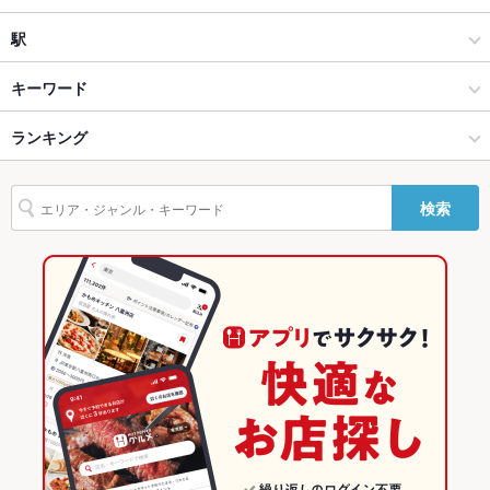
貸切
貸切可 ：応相談
洋・和洋・各国料理・その他
秋葉原
駅
設備
神田・神保町・秋葉原・御茶ノ水 × ダイニングバー・バル
秋葉原 × ダイニングバー・バル
秋葉原駅
キーワード
Wi-Fi
あり
神田・神保町・秋葉原・御茶ノ水 × 洋・和洋・各国料理・その他
秋葉原 × 洋・和洋・各国料理・その他
ランキング
エビ料理
パスタ
ピザ
マルゲリータ
ケバブ
フレンチトースト
バリアフリ
なし ：バリアフリーはございませんが、スタッフがしっかり気
ー
を配ります！
クレープ
ハンバーガー
生ハム
秋葉原駅 × ダイニングバー・バル
東京
東京のグルメランキング
検索
駐車場
なし ：近くのコインパーキングをご利用下さい。
秋葉原駅 × 洋・和洋・各国料理・その他
東京 × ダイニングバー・バル
東京のダイニングバー・バルランキング
TV・プロジ
あり
ェクタ
東京 × 洋・和洋・各国料理・その他
神田・神保町・秋葉原・御茶ノ水のグルメランキング
英語メニュ
あり
神田・神保町・秋葉原・御茶ノ水のダイニングバー・バルランキ
ー
ング
その他設備
テレビ・マイク・DVDプレーヤーあり
秋葉原のグルメランキング
その他
秋葉原のダイニングバー・バルランキング
飲み放題
あり ：【基本プラン】は生ビールOK,全100種以上、【時間延
長】は+\500で30分