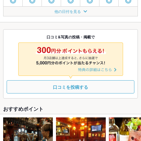
◎
◎
◎
◎
◎
◎
◎
8/24
8/25
8/26
8/27
8/28
8/29
8/30
他の日付を見る
◎
◎
◎
◎
◎
◎
◎
8/31
9/1
9/2
9/3
9/4
9/5
9/6
◎
◎
◎
◎
◎
◎
◎
口コミ&写真の投稿・掲載で
9/7
9/8
9/9
9/10
9/11
9/12
9/13
◎
◎
◎
◎
◎
◎
◎
口コミを投稿する
おすすめポイント