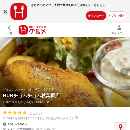
はじめてのアプリ予約で最大
1,000円分ポイントもらえる
ダウンロード
アプリで開く
一覧
マイメニュー
ダイニングバー・バル | 秋葉原 | 東京都
HUBチョムチョム秋葉原店
日本で英国を感じるならHUBが一番！
-
6
口コミ
件
2026年1月以降の口コミ5件以上で評点が表示されます
2001～3000円
ただいま営業時間外
18:00～翌4:00