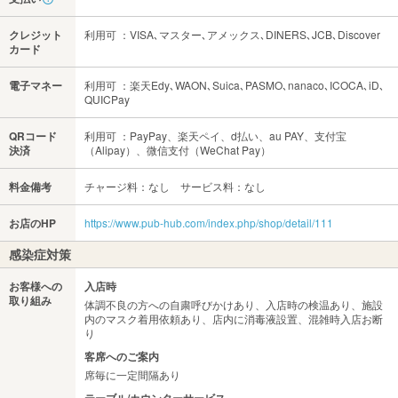
クレジット
利用可 ：VISA､マスター､アメックス､DINERS､JCB､Discover
カード
電子マネー
利用可 ：楽天Edy､WAON､Suica､PASMO､nanaco､ICOCA､iD､
QUICPay
QRコード
利用可 ：PayPay、楽天ペイ、d払い、au PAY、支付宝
決済
（Alipay）、微信支付（WeChat Pay）
料金備考
チャージ料：なし サービス料：なし
お店のHP
https://www.pub-hub.com/index.php/shop/detail/111
感染症対策
お客様への
入店時
取り組み
体調不良の方への自粛呼びかけあり、入店時の検温あり、施設
内のマスク着用依頼あり、店内に消毒液設置、混雑時入店お断
り
客席へのご案内
席毎に一定間隔あり