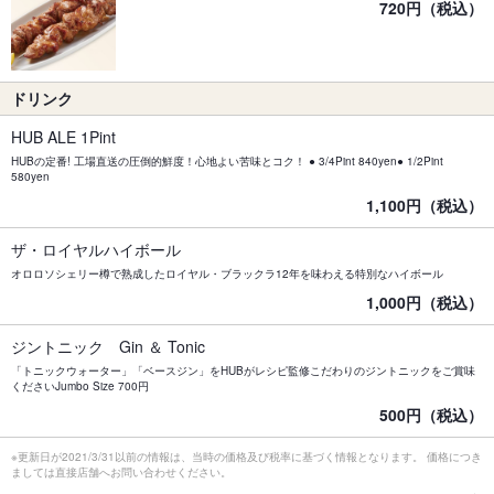
720円（税込）
ドリンク
HUB ALE 1Pint
HUBの定番! 工場直送の圧倒的鮮度！心地よい苦味とコク！ ● 3/4Pint 840yen● 1/2Pint
580yen
1,100円（税込）
ザ・ロイヤルハイボール
オロロソシェリー樽で熟成したロイヤル・ブラックラ12年を味わえる特別なハイボール
1,000円（税込）
ジントニック Gin ＆ Tonic
「トニックウォーター」「ベースジン」をHUBがレシピ監修こだわりのジントニックをご賞味
くださいJumbo Size 700円
500円（税込）
※更新日が2021/3/31以前の情報は、当時の価格及び税率に基づく情報となります。 価格につき
ましては直接店舗へお問い合わせください。