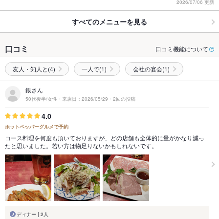
2026/07/06 更新
すべてのメニューを見る
口コミ
口コミ機能について
友人・知人と(4)
一人で(1)
会社の宴会(1)
銀さん
50代後半/女性・来店日：2026/05/29・2回の投稿
4.0
ホットペッパーグルメで予約
コース料理を何度も頂いておりますが、どの店舗も全体的に量がかなり減っ
たと思いました。若い方は物足りないかもしれないです。
ディナー | 2人