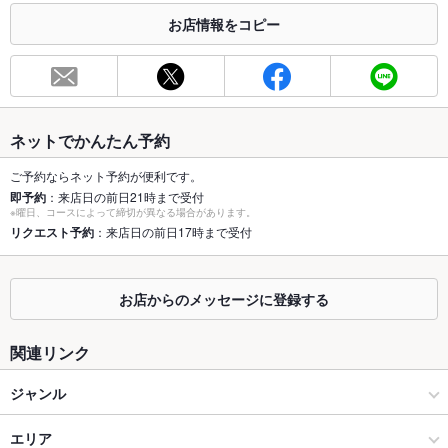
お店情報をコピー
お席
総席数
125席(ＰＵＢ利用（キャッシュオン）でも、パーティ利用でも
ＯＫ！)
最大宴会収
200人(貸切パーティやウェディング2次会にとても人気な英国
容人数
風ＰＵＢ！)
ネットでかんたん予約
個室
なし ：個室はございませんが、パーテーションなどで仕切れま
ご予約ならネット予約が便利です。
す！
即予約
：来店日の前日21時まで受付
※曜日、コースによって締切が異なる場合があります。
座敷
リクエスト予約
：来店日の前日17時まで受付
なし ：座敷はございませんが、英国の雰囲気をお楽しみ下さ
い！
掘りごたつ
なし ：掘りごたつはございませんが、ゆっくり寛げるソファー
お店からのメッセージに登録する
席がお薦めです！
カウンター
なし
関連リンク
ソファー
なし
ジャンル
テラス席
なし
ダイニングバー・バル
エリア