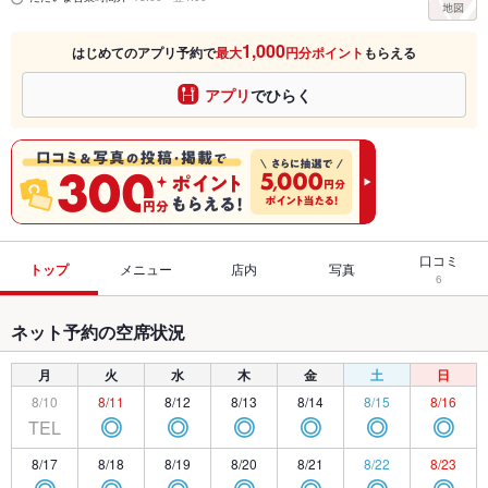
1,000
はじめてのアプリ予約で
最大
円分ポイント
もらえる
アプリ
でひらく
口コミ
トップ
メニュー
店内
写真
6
ネット予約の空席状況
月
火
水
木
金
土
日
8/10
8/11
8/12
8/13
8/14
8/15
8/16
TEL
◎
◎
◎
◎
◎
◎
8/17
8/18
8/19
8/20
8/21
8/22
8/23