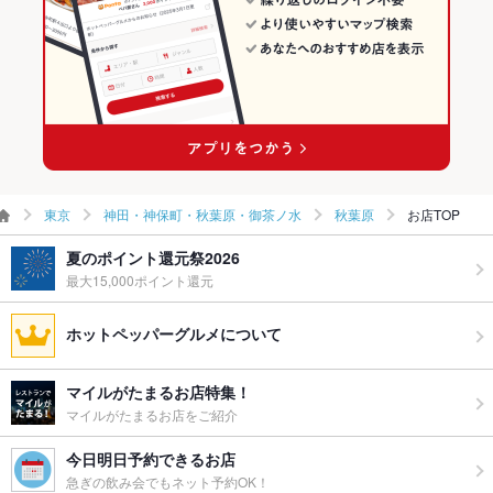
食べ放題
なし ：食べ放題はございませんが、フードメニューも豊富にご
用意！
お酒
カクテル充実
お子様連れ
お子様連れOK ：イベント・貸し切りパーティ時のみ可
ウェディン
ウエディング・二次会、各種パーティーOK
グパーティ
東京
神田・神保町・秋葉原・御茶ノ水
秋葉原
お店TOP
ー二次会
夏のポイント還元祭2026
お祝い・サ
可
プライズ対
最大15,000ポイント還元
応
ホットペッパーグルメについて
備考
英国風パーティならＨＵＢで決まり！楽しいひと時をお約束致
します！/キャッシュオンスタイル
マイルがたまるお店特集！
マイルがたまるお店をご紹介
今日明日予約できるお店
急ぎの飲み会でもネット予約OK！