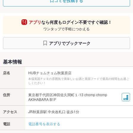
口コミを投稿する
アプリ
なら何度もログイン不要ですぐ確認！
ワンタップで手軽につかえる
アプリでブックマーク
基本情報
店名
HUBチョムチョム秋葉原店
本場英国ＰＵＢの雰囲気で美味しいお酒と英国フードで最高の時間をお過ご
しください！
住所
東京都千代田区神田佐久間町１-13 chomp chomp
AKIHABARA B1F
アクセス
JR秋葉原駅 中央改札口 徒歩1分
電話
電話番号を表示する