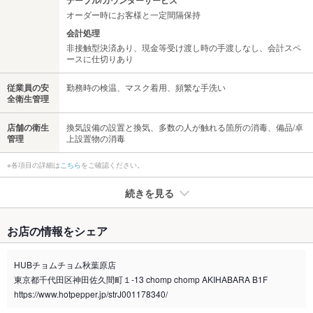
テーブル/カウンターサービス
オーダー時にお客様と一定間隔保持
会計処理
非接触型決済あり、現金等受け渡し時の手渡しなし、会計スペ
ースに仕切りあり
従業員の安
勤務時の検温、マスク着用、頻繁な手洗い
全衛生管理
店舗の衛生
換気設備の設置と換気、多数の人が触れる箇所の消毒、備品/卓
管理
上設置物の消毒
※各項目の詳細は
こちら
をご確認ください。
続きを見る
たばこ
お店の情報をシェア
禁煙・喫煙
全席禁煙
HUBチョムチョム秋葉原店
喫煙専用室
あり
東京都千代田区神田佐久間町１-13 chomp chomp AKIHABARA B1F
https://www.hotpepper.jp/strJ001178340/
※2020年4月1日～受動喫煙対策に関する法律が施行されています。正しい情報はお店へお問い
合わせください。