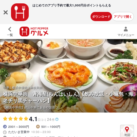
はじめてのアプリ予約で最大
1,000円分ポイントもらえる
ダウンロード
アプリで開く
一覧
マイメニュー
中華 | 横浜中華街 | 神奈川県
横浜中華街 青海星(ちんはいしん)【飲み放題・小籠包・海
老チリ黒チャーハン】
【横浜中華街】絶品中華で宴会や貸切◎
4.1
24
口コミ
件
2001～3000円
501～1000円
ただいま営業中
10:30～23:00