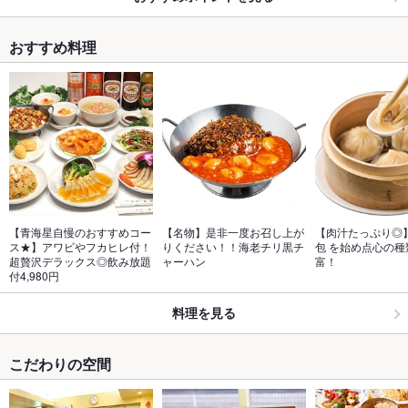
おすすめ料理
【青海星自慢のおすすめコー
【名物】是非一度お召し上が
【肉汁たっぷり◎
ス★】アワビやフカヒレ付！
りください！！海老チリ黒チ
包 を始め点心の種
超贅沢デラックス◎飲み放題
ャーハン
富！
付4,980円
料理を見る
こだわりの空間