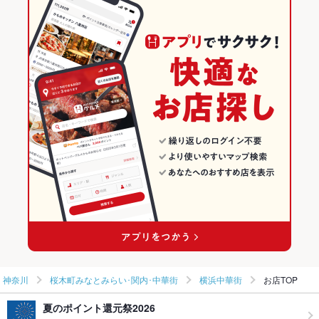
その他
神奈川 × 広東料理
神奈川の広東料理ランキング
飲み放題
あり ：各種宴会コースでご利用可能です♪
桜木町みなとみらい･関内･中華街のグルメランキング
食べ放題
なし
桜木町みなとみらい･関内･中華街の中華ランキング
お子様連れ
お子様連れ歓迎 ：お子様連れも◎ご家族でもゆったりお食事可
能です！本格中華をお気軽に！
桜木町みなとみらい･関内･中華街の広東料理ランキング
ウェディン
誕生日や結婚式2次会の演出もお手伝いします！詳しくはお問合
横浜中華街のグルメランキング
グパーティ
せ下さい★
ー二次会
横浜中華街の中華ランキング
備考
－
横浜中華街の広東料理ランキング
神奈川
桜木町みなとみらい･関内･中華街
横浜中華街
お店TOP
夏のポイント還元祭2026