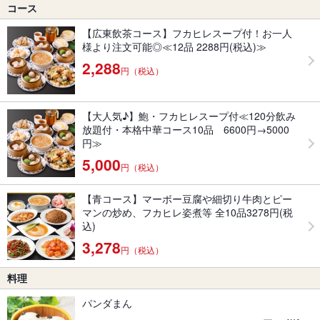
コース
【広東飲茶コース】フカヒレスープ付！お一人
様より注文可能◎≪12品 2288円(税込)≫
2,288
円（税込）
【大人気♪】鮑・フカヒレスープ付≪120分飲み
放題付・本格中華コース10品 6600円→5000
円≫
5,000
円（税込）
【青コース】マーボー豆腐や細切り牛肉とピー
マンの炒め、フカヒレ姿煮等 全10品3278円(税
込)
3,278
円（税込）
料理
パンダまん