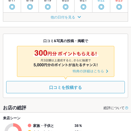
◎
◎
◎
◎
◎
◎
◎
8/24
8/25
8/26
8/27
8/28
8/29
8/30
他の日付を見る
◎
◎
◎
◎
◎
◎
◎
8/31
9/1
9/2
9/3
9/4
9/5
9/6
◎
◎
◎
◎
◎
◎
◎
口コミ&写真の投稿・掲載で
9/7
9/8
9/9
9/10
9/11
9/12
9/13
◎
◎
◎
◎
◎
◎
◎
口コミを投稿する
お店の総評
総評について
来店シーン
家族・子供と
38％