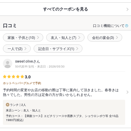
すべてのクーポンを見る
口コミ
口コミ機能について
家族・子供と(10)
友人・知人と(7)
会社の宴会(3)
一人で(2)
記念日・サプライズ(1)
sweet oliveさん
50代前半/女性・来店日：2026/05/30
3.0
ホットペッパーグルメで予約
予約時間の変更やお店の移動の際は丁寧に案内して頂きました。春巻きは
熱々でした。男性の方は定食の方が良いかもしれません。
ランチ | 2人
来店シーン：友人・知人と
予約コース：【満腹コース】エビチリソースや黒酢スブタ、ショウロンポウ等 全10品
1980円(税込)