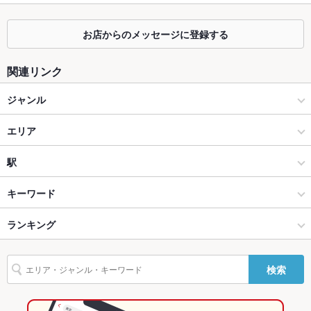
カウンター
なし
お店からのメッセージに登録する
ソファー
なし
テラス席
なし
関連リンク
貸切
貸切可 ：貸切可能！2階（16席）貸切可能です♪
ジャンル
設備
中華
エリア
Wi-Fi
あり
広東料理
横浜中華街
駅
バリアフリ
なし ：ご不便な場合はスタッフがお手伝いさせていただきま
ー
す！お気軽にお申し付けください！
桜木町みなとみらい･関内･中華街 × 中華
横浜中華街 × 中華
石川町駅
キーワード
駐車場
なし ：近くにパーキング有！ お車を運転される方のご飲酒は
ご遠慮ください。
桜木町みなとみらい･関内･中華街 × 広東料理
横浜中華街 × 広東料理
関内駅
ランキング
からあげ
エビ料理
カキ料理・オイスター
カニ料理
アワビ
にんにく料理
そば
焼きそば
レバー
点心
餃子
水餃子
肉まん
英語メニュ
あり
元町・中華街駅 × 中華
神奈川
元町・中華街駅
神奈川のグルメランキング
ー
検索
小籠包
チャーハン
麻婆豆腐
酢豚
エビチリ
北京ダック
坦々麺
元町・中華街駅 × 広東料理
神奈川 × 中華
神奈川の中華ランキング
その他設備
－
ワンタン麺
杏仁豆腐
デザート
お粥
担々麺
五目焼きそば