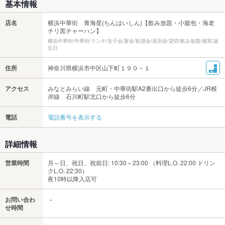
基本情報
店名
横浜中華街 青海星(ちんはいしん)【飲み放題・小籠包・海老
チリ黒チャーハン】
横浜中華街/中華街/ランチ/女子会/宴会/歓迎会/送別会/貸切/飲み放題/個室/誕
生日
住所
神奈川県横浜市中区山下町１９０－１
アクセス
みなとみらい線 元町・中華街駅A2番出口から徒歩6分／JR根
岸線 石川町駅北口から徒歩6分
電話
電話番号を表示する
詳細情報
営業時間
月～日、祝日、祝前日: 10:30～23:00 （料理L.O. 22:00 ドリン
クL.O. 22:30）
夜10時以降入店可
お問い合わ
－
せ時間