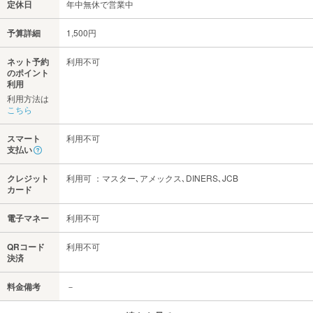
定休日
年中無休で営業中
予算詳細
1,500円
ネット予約
利用不可
のポイント
利用
利用方法は
こちら
スマート
利用不可
支払い
クレジット
利用可 ：マスター､アメックス､DINERS､JCB
カード
電子マネー
利用不可
QRコード
利用不可
決済
料金備考
－