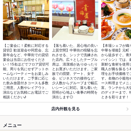
【ご宴会に！柔軟に対応する
【落ち着いた、居心地の良い
【本場シェフが織
貸切】歓送迎会や同窓会、忘
上質空間】中華街の喧騒を忘
中華を堪能】元町
新年会など、中華街での貸切
れさせる、シックで洗練され
から徒歩すぐ。青
宴会は当店にお任せくださ
た店内。広々としたテーブル
ハイシン）では、
い！15名ほどでフロア貸切可
席は、清潔感がありゆったり
新鮮な食材を使用
能、周りを気にせずアットホ
とお寛ぎいただけます。ご家
職人が腕を振るう
ームなパーティーをお楽しみ
族での団欒、デート、女子
理をお手頃価格で
いただけます。ご予算に応じ
会、ビジネスでの接待など、
す。名物の小籠包
た飲み放題付きコースも多数
少人数からグループまで幅広
ース料理までメニ
ご用意。人数やレイアウト、
いシーンに対応。落ち着いた
富。ランチから大
演出などお気軽にお電話でご
照明が心地よい食事の時間を
のディナーまで、
相談ください♪
演出します◎
ときを彩ります！
店内外観を見る
メニュー