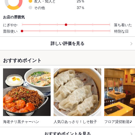
友人・知人と
25％
その他
37％
お店の雰囲気
にぎやか
落ち着いた
普段使い
特別な日
詳しい評価を見る
おすすめポイント
海老チリ黒チャーハン
人気◎あっさり！しそ餃子
フロア貸切歓迎♪
おすすめポイントを見る