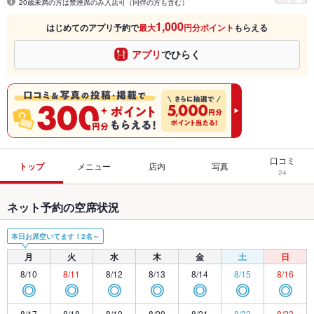
20歳未満の方は禁煙席のみ入店可（同伴の方も含む）
1,000
はじめてのアプリ予約で
最大
円分ポイント
もらえる
アプリ
でひらく
口コミ
トップ
メニュー
店内
写真
24
ネット予約の空席状況
本日お席空いてます！2名～
月
火
水
木
金
土
日
8/10
8/11
8/12
8/13
8/14
8/15
8/16
◎
◎
◎
◎
◎
◎
◎
8/17
8/18
8/19
8/20
8/21
8/22
8/23