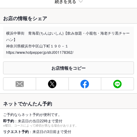
続きを見る
たばこ
お店の情報をシェア
禁煙・喫煙
全席禁煙
横浜中華街 青海星(ちんはいしん)【飲み放題・小籠包・海老チリ黒チャー
喫煙専用室
なし
ハン】
神奈川県横浜市中区山下町１９０－１
※2020年4月1日～受動喫煙対策に関する法律が施行されています。正しい情報はお店へお問い
https://www.hotpepper.jp/strJ001178362/
合わせください。
お席
お店情報をコピー
総席数
34席(【お気軽にご相談ください】大小宴会承ります！！)
最大宴会収
34人(【お気軽にご相談ください】大小宴会承ります！！)
容人数
個室
ネットでかんたん予約
なし ：貸切可能！2階（16席）は貸切可能です♪
ご予約ならネット予約が便利です。
座敷
なし
即予約
：来店日の当日22時まで受付
※曜日、コースによって締切が異なる場合があります。
掘りごたつ
なし
リクエスト予約
：来店日の3日前まで受付