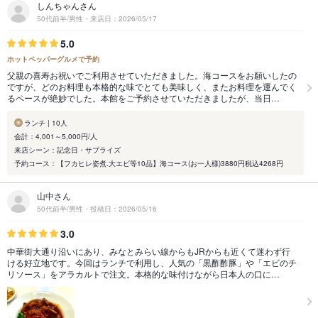
しんちゃんさん
50代前半/男性・来店日：2026/05/17
5.0
ホットペッパーグルメで予約
父親の喜寿お祝いでご利用させていただきました。海コースをお願いしたの
ですが、どのお料理も本格的な味でとても美味しく、またお料理を運んでく
るペースが絶妙でした。本館をご予約させていただきましたが、当日…
ランチ | 10人
会計：4,001～5,000円/人
来店シーン：記念日・サプライズ
予約コース：【フカヒレ姿煮.大エビ等10品】海コース(お一人様)3880円税込4268円
山中さん
50代前半/男性・投稿日：2026/05/16
3.0
中華街大通り沿いにあり、みなとみらい線からもJRからも近くて迷わず行
ける好立地です。今回はランチで利用し、人気の「黒酢酢豚」や「エビのチ
リソース」をアラカルトで注文。本格的な味付けながら日本人の口に…