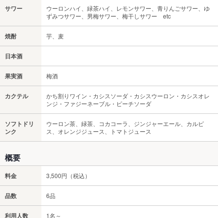
サワー
ウーロンハイ、緑茶ハイ、レモンサワー、青りんごサワー、ゆ
ずみつサワー、男梅サワー、梅干しサワー etc
焼酎
芋、麦
日本酒
果実酒
梅酒
カクテル
かち割りワイン・カシスソーダ・カシスウーロン・カシスオレ
ンジ・ファジーネーブル・ピーチソーダ
ソフトドリ
ウーロン茶、緑茶、コカコーラ、ジンジャーエール、カルピ
ンク
ス、オレンジジュース、トマトジュース
概要
料金
3,500円（税込）
品数
6品
利用人数
1名～