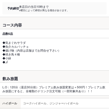
来店日の当日10時まで
予約締切
※曜日によって締切が異なる場合があります。
コース内容
品数
6品
◆気まぐれサラダ
◆魚介カルパッチョ
◆揚げ物（内容は店舗までお問合せ下さい）
◆焼き鳥４種
◆小鉢
◆〆
飲み放題
L.O：120分（退店30分前）プレミアム飲み放題変更は＋500円！プレミアム飲
み放題にすると、全種類のドリンク注文可能（一部対象外あり）！！
ハイボール
コークハイボール、ジンジャーハイボール