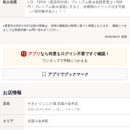
飲み放題
L.O：120分（退店30分前）プレミアム飲み放題変更は＋500
円！プレミアム飲み放題にすると、全種類のドリンク注文可能
（一部対象外あり）！！
※更新日が2021/3/31以前の情報は、当時の価格及び税率に基づく情報となります。 価格につき
ましては直接店舗へお問い合わせください。
2026/06/01 更新
アプリ
なら何度もログイン不要ですぐ確認！
ワンタップで手軽につかえる
アプリでブックマーク
お店情報
店名
やきとり にしだ場 武蔵小金井店
武蔵小金井の美味しい楽しいやきとり屋！
エリア
武蔵小金井駅