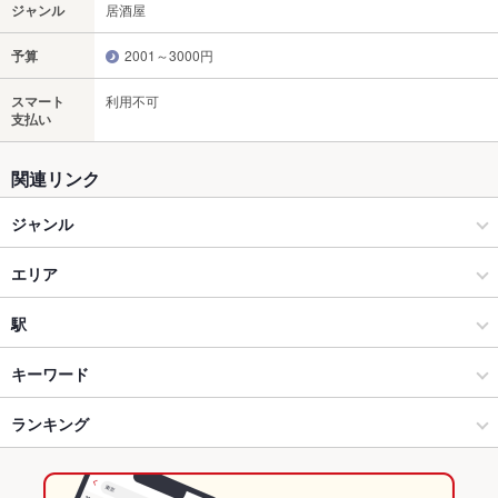
ジャンル
居酒屋
予算
2001～3000円
スマート
利用不可
支払い
関連リンク
ジャンル
居酒屋
エリア
和風
武蔵小金井駅
駅
創作
武蔵小金井駅 × 居酒屋
新小金井駅
キーワード
武蔵小金井 × 居酒屋
武蔵小金井駅 × 和風
東小金井駅
ランキング
からあげ
お茶漬け
焼きとん
エビ料理
にんにく料理
フライドポテト
レバー
つくね
鶏皮
武蔵小金井 × 和風
武蔵小金井駅 × 創作
武蔵小金井駅
東京のグルメランキング