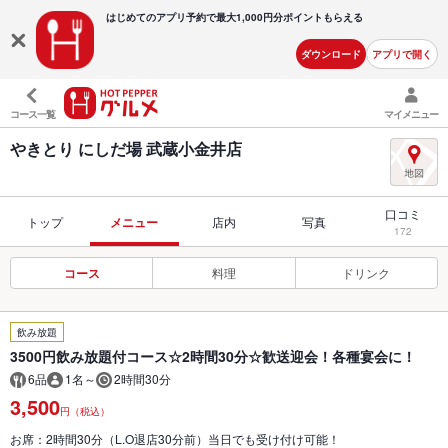
はじめてのアプリ予約で最大
1,000円分ポイントもらえる
ダウンロード
アプリで開く
コース一覧
マイメニュー
やきとり にしだ場 武蔵小金井店
口コミ
トップ
メニュー
店内
写真
172
コース
料理
ドリンク
飲み放題
3500円飲み放題付コース☆2時間30分☆歓送迎会！各種宴会に！
6品
1名～
2時間30分
3,500
円（税込）
お席：2時間30分（L.O退店30分前）当日でも受け付け可能！