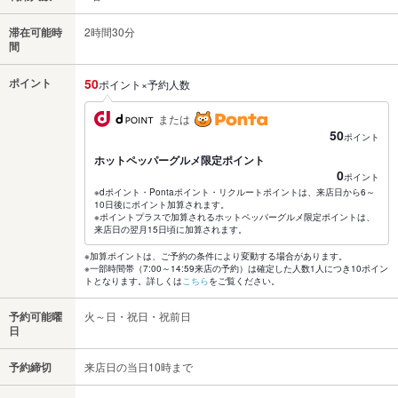
滞在可能時
2時間30分
間
ポイント
50
ポイント×予約人数
または
50
ポイント
ホットペッパーグルメ限定ポイント
0
ポイント
※dポイント・Pontaポイント・リクルートポイントは、来店日から6～
10日後にポイント加算されます。
※ポイントプラスで加算されるホットペッパーグルメ限定ポイントは、
来店日の翌月15日頃に加算されます。
※加算ポイントは、ご予約の条件により変動する場合があります。
※一部時間帯（7:00～14:59来店の予約）は確定した人数1人につき10ポイン
トとなります。詳しくは
こちら
をご覧ください。
予約可能曜
火～日・祝日・祝前日
日
予約締切
来店日の当日10時まで