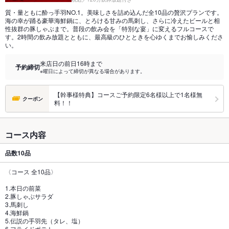
質・量ともに酔っ手羽NO.1。美味しさを詰め込んだ全10品の贅沢プランです。
海の幸が踊る豪華海鮮鍋に、とろける甘みの馬刺し、さらに冷えたビールと相
性抜群の豚しゃぶまで。普段の飲み会を「特別な宴」に変えるフルコースで
す。2時間の飲み放題とともに、最高級のひとときを心ゆくまでお愉しみくださ
い。
来店日の前日16時まで
予約締切
※曜日によって締切が異なる場合があります。
【幹事様特典】コースご予約限定6名様以上で1名様無
クーポン
料！！
コース内容
品数
10品
〈コース 全10品〉
1.本日の前菜
2.豚しゃぶサラダ
3.馬刺し
4.海鮮鍋
5.伝説の手羽先（タレ、塩）
6.フライドポテト