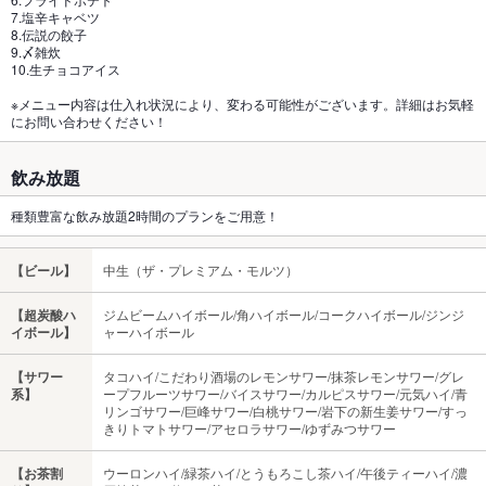
7.塩辛キャベツ
8.伝説の餃子
9.〆雑炊
10.生チョコアイス
※メニュー内容は仕入れ状況により、変わる可能性がございます。詳細はお気軽
にお問い合わせください！
飲み放題
種類豊富な飲み放題2時間のプランをご用意！
【ビール】
中生（ザ・プレミアム・モルツ）
【超炭酸ハ
ジムビームハイボール/角ハイボール/コークハイボール/ジンジ
イボール】
ャーハイボール
【サワー
タコハイ/こだわり酒場のレモンサワー/抹茶レモンサワー/グレ
系】
ープフルーツサワー/バイスサワー/カルピスサワー/元気ハイ/青
リンゴサワー/巨峰サワー/白桃サワー/岩下の新生姜サワー/すっ
きりトマトサワー/アセロラサワー/ゆずみつサワー
【お茶割
ウーロンハイ/緑茶ハイ/とうもろこし茶ハイ/午後ティーハイ/濃