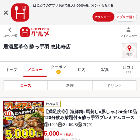
はじめてのアプリ予約で最大
1,000円分ポイントもらえる
ダウンロード
アプリで開く
コース一覧
マイメニュー
居酒屋革命 酔っ手羽 恵比寿店
クーポン
口コミ
トップ
メニュー
店内
写真
8
173
コース
料理
ドリンク
飲み放題
【満足度◎】海鮮鍋×馬刺し×豚しゃぶ★全10品
120分飲み放題付★酔っ手羽プレミアムコース
10品
2～50名
2時間
5,000
円（税込）
税込／120分飲み放題付き