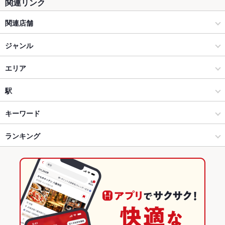
関連リンク
関連店舗
酔っ手羽
ジャンル
居酒屋
エリア
和風
恵比寿
駅
恵比寿・中目黒・代官山・広尾 × 居酒屋
恵比寿 × 居酒屋
恵比寿駅
キーワード
恵比寿・中目黒・代官山・広尾 × 和風
恵比寿 × 和風
代官山駅
ランキング
手羽先
からあげ
馬刺し
塩辛
モツ煮込み
エビ料理
にんにく料理
フライドポテト
ウインナー
しゃぶしゃぶ
焼きそば
チャンポン
レバー
恵比寿駅 × 居酒屋
恵比寿 × 和食
中目黒駅
東京のグルメランキング
つくね
鶏皮
餃子
麻婆豆腐
エビチリ
杏仁豆腐
たこ焼き
恵比寿駅 × 和風
恵比寿 × 焼き鳥・鶏料理
東京の居酒屋ランキング
和食
東京
恵比寿・中目黒・代官山・広尾のグルメランキング