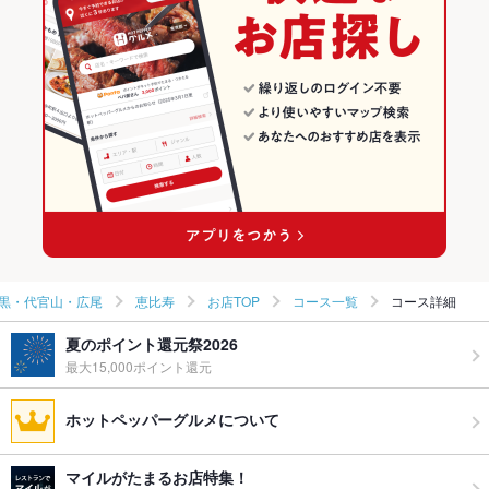
焼き鳥・鶏料理
東京 × 居酒屋
恵比寿・中目黒・代官山・広尾の居酒屋ランキング
恵比寿・中目黒・代官山・広尾 × 和食
東京 × 和風
恵比寿のグルメランキング
恵比寿・中目黒・代官山・広尾 × 焼き鳥・鶏料理
東京 × 和食
恵比寿の居酒屋ランキング
恵比寿駅 × 和食
東京 × 焼き鳥・鶏料理
恵比寿駅 × 焼き鳥・鶏料理
黒・代官山・広尾
恵比寿
お店TOP
コース一覧
コース詳細
夏のポイント還元祭2026
最大15,000ポイント還元
ホットペッパーグルメについて
マイルがたまるお店特集！