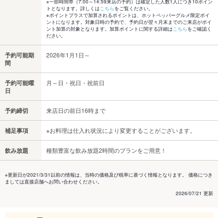
※一部時間帯（7:00～14:59来店の予約）は確定した人数1人につき10ポイン
トとなります。詳しくは
こちら
をご覧ください。
※ポイントプラスで加算されるポイントは、ホットペッパーグルメ限定ポイ
ントになります。対象日時の予約で、予約日が翌々月末までのご来店がポイ
ント加算の対象となります。加算ポイントに関する詳細は
こちら
をご確認く
ださい。
予約可能期
2026年1月1日～
間
予約可能曜
月～日・祝日・祝前日
日
予約締切
来店日の前日16時まで
補足事項
※お料理は仕入れ状況により変更することがございます。
飲み放題
種類豊富な飲み放題2時間のプランをご用意！
※更新日が2021/3/31以前の情報は、当時の価格及び税率に基づく情報となります。 価格につき
ましては直接店舗へお問い合わせください。
2026/07/21 更新