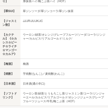
り】
厚抹茶ハイ/梅こぶ茶ハイ（HOT）
【翠SUI】
翠ジンソーダ/翠ジンコーラ/翠ジン抹茶
【ジャスミ
JJ/JR/JU/JK/JC
ン割】
【カクテ
ウーロン/緑茶/オレンジ/グレープフルーツ/ソーダ/コーラ/ジンジ
ル】《☆カ
ャー/カルピス/リアルゴールド/ミルク/
シス☆ピー
チ☆ライチ
☆マンゴー
☆カルア》
【梅酒】
梅酒
【焼酎】
芋焼酎(なんこ)／麦焼酎(わんこ)
【日本酒】
日本酒(通の辛口)
【ソフトド
ウーロン茶/緑茶/とうもろこし茶/ジャスミン茶/コーラ/ジンジャ
リンク】
ーエール/カルピス/リアルゴールド/オレンジジュース/グレープ
フルーツジュース/牛乳/梅こぶ茶（HOT）