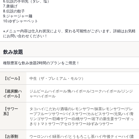
6.伝説の手羽先（タレ、塩）
7.唐揚げ
8.伝説の餃子
9.ジャージャー麺
10.ゆずシャーベット
※メニュー内容は仕入れ状況により、変わる可能性がございます。詳細はお気軽
にお問い合わせください！
飲み放題
種類豊富な飲み放題2時間のプランをご用意！
【ビール】
中生（ザ・プレミアム・モルツ）
【超炭酸ハ
ジムビームハイボール/角ハイボール/コークハイボール/ジンジ
イボール】
ャーハイボール
【サワー
タコハイ/こだわり酒場のレモンサワー/抹茶レモンサワー/グレ
系】
ープフルーツサワー/バイスサワー/カルピスサワー/元気ハイ/青
リンゴサワー/巨峰サワー/白桃サワー/岩下の新生姜サワー/すっ
きりトマトサワー/アセロラサワー/ゆずみつサワー
【お茶割
ウーロンハイ/緑茶ハイ/とうもろこし茶ハイ/午後ティーハイ/濃