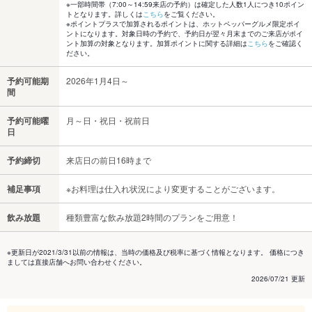
※一部時間帯（7:00～14:59来店の予約）は確定した人数1人につき10ポイン
トとなります。詳しくは
こちら
をご覧ください。
※ポイントプラスで加算されるポイントは、ホットペッパーグルメ限定ポイ
ントになります。対象日時の予約で、予約日が翌々月末までのご来店がポイ
ント加算の対象となります。加算ポイントに関する詳細は
こちら
をご確認く
ださい。
予約可能期
2026年1月4日～
間
予約可能曜
月～日・祝日・祝前日
日
予約締切
来店日の前日16時まで
補足事項
※お料理は仕入れ状況により変更することがございます。
飲み放題
種類豊富な飲み放題2時間のプランをご用意！
※更新日が2021/3/31以前の情報は、当時の価格及び税率に基づく情報となります。 価格につき
ましては直接店舗へお問い合わせください。
2026/07/21 更新