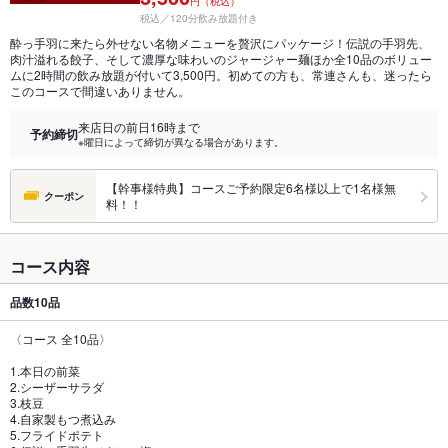
円（税込）
税込／120分飲み放題付き
酔っ手羽に来たら外せない名物メニューを贅沢にパッケージ！伝説の手羽先、
肉汁溢れる餃子、そして濃厚な味わいのジャージャー麺ほか全10品のボリュー
ムに2時間の飲み放題が付いて3,500円。初めての方も、常連さんも、迷ったら
このコースで間違いありません。
来店日の前日16時まで
予約締切
※曜日によって締切が異なる場合があります。
【幹事様特典】コースご予約限定6名様以上で1名様無
クーポン
料！！
コース内容
品数
10品
〈コース 全10品〉
1.本日の前菜
2.シーザーサラダ
3.枝豆
4.自家製もつ煮込み
5.フライドポテト