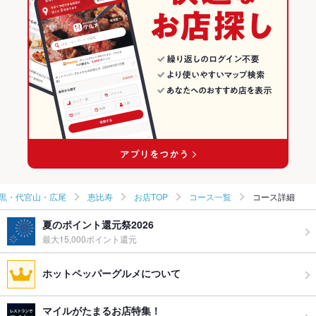
焼き鳥・鶏料理
東京 × 居酒屋
恵比寿・中目黒・代官山・広尾の居酒屋ランキング
恵比寿・中目黒・代官山・広尾 × 和食
東京 × 和風
恵比寿のグルメランキング
恵比寿・中目黒・代官山・広尾 × 焼き鳥・鶏料理
東京 × 和食
恵比寿の居酒屋ランキング
恵比寿駅 × 和食
東京 × 焼き鳥・鶏料理
恵比寿駅 × 焼き鳥・鶏料理
黒・代官山・広尾
恵比寿
お店TOP
コース一覧
コース詳細
夏のポイント還元祭2026
最大15,000ポイント還元
ホットペッパーグルメについて
マイルがたまるお店特集！