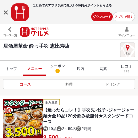
はじめてのアプリ予約で最大
1,000円分ポイントもらえる
ダウンロード
アプリで開く
コース一覧
マイメニュー
居酒屋革命 酔っ手羽 恵比寿店
クーポン
口コミ
トップ
メニュー
店内
写真
8
173
コース
料理
ドリンク
飲み放題
【迷ったらコレ！】手羽先×餃子×ジャージャー
麺★全10品120分飲み放題付★スタンダードコ
ース
10品
2～50名
2時間
3,500