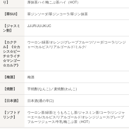
り】
厚抹茶ハイ/梅こぶ茶ハイ（HOT）
【翠SUI】
翠ジンソーダ/翠ジンコーラ/翠ジン抹茶
【ジャスミ
JJ/JR/JU/JK/JC
ン割】
【カクテ
ウーロン/緑茶/オレンジ/グレープフルーツ/ソーダ/コーラ/ジンジ
ル】《☆カ
ャー/カルピス/リアルゴールド/ミルク/
シス☆ピー
チ☆ライチ
☆マンゴー
☆カルア》
【梅酒】
梅酒
【焼酎】
芋焼酎(なんこ)／麦焼酎(わんこ)
【日本酒】
日本酒(通の辛口)
【ソフトド
ウーロン茶/緑茶/とうもろこし茶/ジャスミン茶/コーラ/ジンジャ
リンク】
ーエール/カルピス/リアルゴールド/オレンジジュース/グレープ
フルーツジュース/牛乳/梅こぶ茶（HOT）