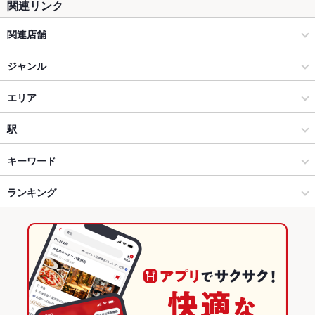
関連リンク
関連店舗
酔っ手羽
ジャンル
居酒屋
エリア
和風
恵比寿
駅
恵比寿・中目黒・代官山・広尾 × 居酒屋
恵比寿 × 居酒屋
恵比寿駅
キーワード
恵比寿・中目黒・代官山・広尾 × 和風
恵比寿 × 和風
代官山駅
ランキング
手羽先
からあげ
馬刺し
塩辛
モツ煮込み
エビ料理
にんにく料理
フライドポテト
ウインナー
しゃぶしゃぶ
焼きそば
チャンポン
レバー
恵比寿駅 × 居酒屋
恵比寿 × 和食
中目黒駅
東京のグルメランキング
つくね
鶏皮
餃子
麻婆豆腐
エビチリ
杏仁豆腐
たこ焼き
恵比寿駅 × 和風
恵比寿 × 焼き鳥・鶏料理
東京の居酒屋ランキング
和食
東京
恵比寿・中目黒・代官山・広尾のグルメランキング