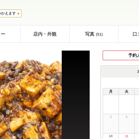
つかえます
ュー
店内・外観
写真
口
(51)
予約
月
火
3
4
10
11