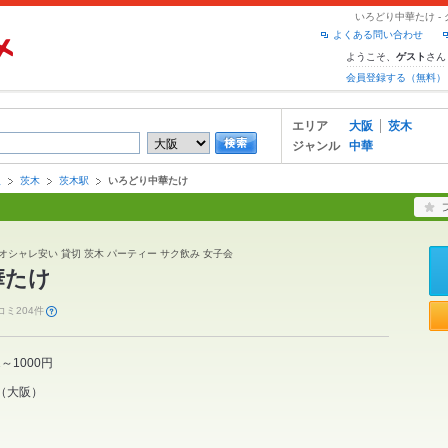
いろどり中華たけ -
よくある問い合わせ
ようこそ、
さん
ゲスト
会員登録する（無料）
エリア
大阪
茨木
ジャンル
中華
阪
茨木
茨木駅
いろどり中華たけ
オシャレ安い 貸切 茨木 パーティー サク飲み 女子会
華たけ
コミ204件
1～1000円
（
大阪
）