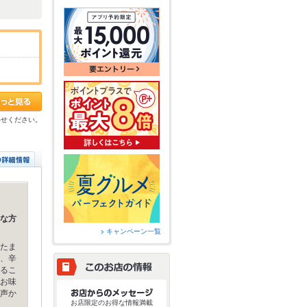
わせください。
な方
キャンペーン一覧
たま
、辛
るこ
お味
声か
お店限定のお得な情報満載