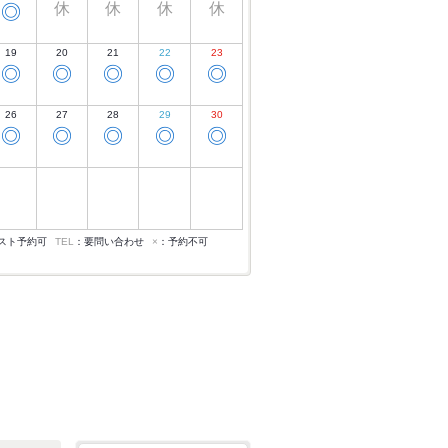
休
休
休
休
◎
19
20
21
22
23
◎
◎
◎
◎
◎
26
27
28
29
30
◎
◎
◎
◎
◎
スト予約可
TEL
：要問い合わせ
×
：予約不可