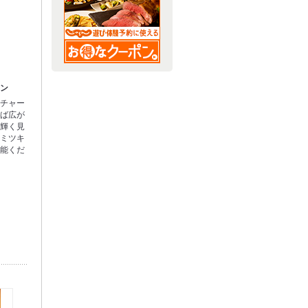
ハン
肉チャー
れば広が
く輝く見
ヤミツキ
堪能くだ