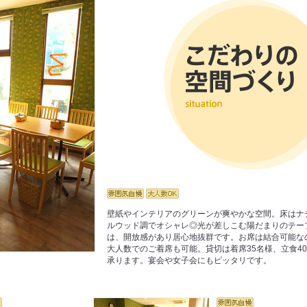
壁紙やインテリアのグリーンが爽やかな空間。床はナ
ルウッド調でオシャレ◎光が差しこむ陽だまりのテー
は、開放感があり居心地抜群です。お席は結合可能な
大人数でのご着席も可能。貸切は着席35名様、立食4
承ります。宴会や女子会にもピッタリです。