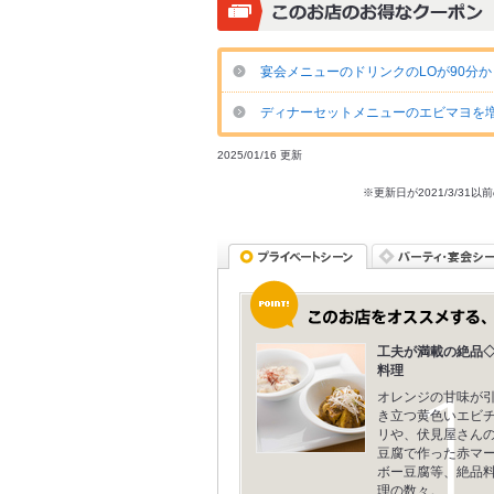
宴会メニューのドリンクのLOが90分か
ディナーセットメニューのエビマヨを
2025/01/16 更新
※更新日が2021/3/
工夫が満載の絶品
料理
オレンジの甘味が
き立つ黄色いエビ
リや、伏見屋さん
豆腐で作った赤マ
ボー豆腐等、絶品
理の数々。