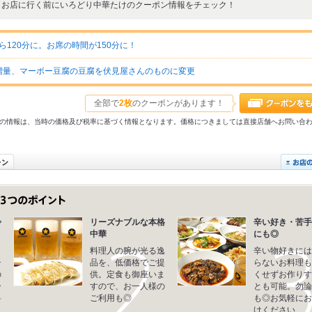
お店に行く前にいろどり中華たけのクーポン情報をチェック！
ら120分に。お席の時間が150分に！
増量、マーボー豆腐の豆腐を伏見屋さんのものに変更
全部で
2枚
のクーポンがあります！
31以前の情報は、当時の価格及び税率に基づく情報となります。価格につきましては直接店舗へお問い合
◇
リーズナブルな本格
辛い好き・苦手
中華
にも◎
引
料理人の腕が光る逸
辛い物好きには
チ
品を、低価格でご提
らないお料理も
の
供。定食も御座いま
くせずお作りす
ー
すので、お一人様の
とも可能。勿論
料
ご利用も◎
も◎お気軽にお
けください