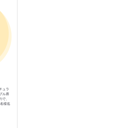
チュラ
ブル席
ので、
0名様迄