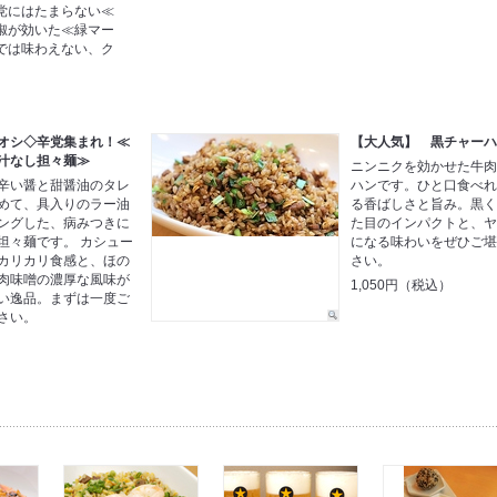
党にはたまらない≪
椒が効いた≪緑マー
では味わえない、ク
オシ◇辛党集まれ！≪
【大人気】 黒チャー
汁なし担々麺≫
ニンニクを効かせた牛
辛い醤と甜醤油のタレ
ハンです。ひと口食べ
めて、具入りのラー油
る香ばしさと旨み。黒
ングした、病みつきに
た目のインパクトと、
坦々麺です。 カシュー
になる味わいをぜひご
カリカリ食感と、ほの
さい。
肉味噌の濃厚な風味が
1,050円（税込）
い逸品。まずは一度ご
さい。