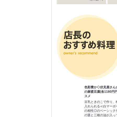
色彩豊か◇伏見屋さん
の麻婆豆腐(各1180円
スメ
豆乳ときのこで作り、
入れられる≪白マーボ
の相性◎のベーシック
の醤と三種の油が入っ