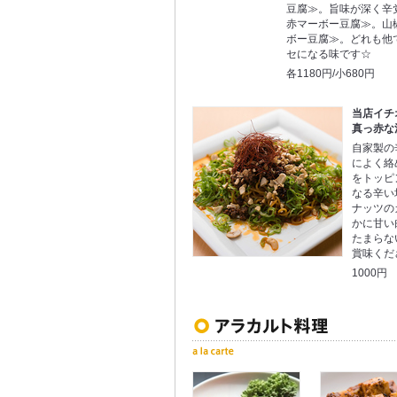
豆腐≫。旨味が深く辛
赤マーボー豆腐≫。山
ボー豆腐≫。どれも他
セになる味です☆
各1180円/小680円
当店イチ
真っ赤な
自家製の
によく絡
をトッピ
なる辛い
ナッツの
かに甘い
たまらな
賞味くだ
1000円