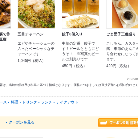
腐で作
五目チャーハン
餃子6個入り
ごま団子三種盛り
豆腐
エビやチャーシューの
中華の定番、餃子で
こしあん、カスタ
）
入ったベーシックなチ
す！ビールとともにど
餡 季節のあんこ
ャーハンです
うぞ！ ※写真のビー
り合わせになって
ルは別売りです
ます。
1,045円（税込）
450円（税込）
420円（税込）
2026/0
以前の情報は、当時の価格及び税率に基づく情報となります。価格につきましては直接店舗へお問い合わせ
ース
料理
ドリンク
ランチ
テイクアウト
クーポンを見る
る