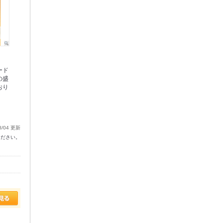
ード
の盛
おり
8/04 更新
ください。