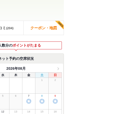
コミ
クーポン・地図
(
204
)
人数分の
ポイントがたまる
ネット予約の空席状況
2026年08月
水
木
金
土
日
1
2
5
6
7
8
9
◎
◎
◎
12
13
14
15
16