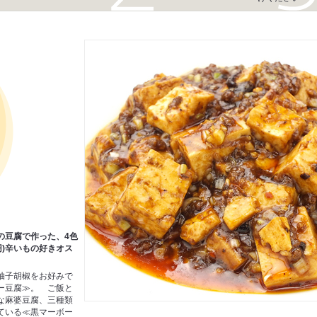
の豆腐で作った、4色
円)辛いもの好きオス
柚子胡椒をお好みで
ー豆腐≫。 ご飯と
な麻婆豆腐、三種類
ている≪黒マーボー