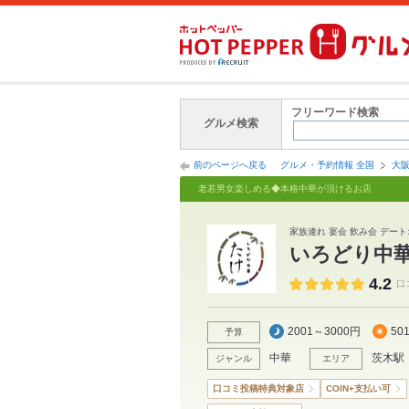
フリーワード検索
グルメ検索
前のページへ戻る
グルメ・予約情報 全国
大
老若男女楽しめる◆本格中華が頂けるお店
家族連れ 宴会 飲み会 デート
いろどり中
4.2
口
2001～3000円
50
予算
中華
茨木駅
ジャンル
エリア
口コミ投稿特典対象店
COIN+支払い可