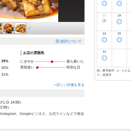
◎
◎
17
18
休
◎
24
25
◎
◎
総評について
31
お店の雰囲気
◎
39%
にぎやか
落ち着いた
普段使い
特別な日
30%
◎
：即予約可
□
：リクエ
31%
休
：定休日
詳しい評価を見る
クL.O. 14:00）
22:00）
stagram、Googleビジネス、公式ラインなどで発信