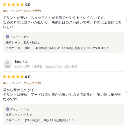
4.0
ホットペッパーグルメで予約
ドリンクが安い。スタッフさんが元気でややうるさいくらいです。
安めの料理はコスパが低いが、馬刺しはコスパ高いです。料理は全般的に美
味しい
ディナー | 2人
来店シーン：友人・知人と
予約コース：【8月3、4日限定】馬刺しの日！馬刺し盛りとドリンクで834円！
hiroさん
60代～/男性・来店日：2026/07/29・3回の投稿
4.0
ホットペッパーグルメで予約
昼から飲めるのがイイ
ドリンクは安め、フードは高い物から安いものまであるが、安い物は量が少
なめです。
ディナー | 1人
来店シーン：一人で
予約コース：【29日限定！】毎月29日は肉の日！！