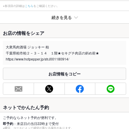
※各項目の詳細は
こちら
をご確認ください。
続きを見る
たばこ
お店の情報をシェア
禁煙・喫煙
全席喫煙可
開放感あふれるテーブル席です★
大衆馬肉酒場 ジョッキー 柏
千葉県柏市柏２－３－１４ １階★セキグチ肉店の斜め前★
喫煙専用室
なし
https://www.hotpepper.jp/strJ001180914/
※2020年4月1日～受動喫煙対策に関する法律が施行されています。正しい情報はお店へお問い
合わせください。
お店情報をコピー
お席
総席数
40席(中人数などでも★)
最大宴会収
40人(中人数などでも★)
容人数
ネットでかんたん予約
個室
なし ：個室は一切ない開放感あふれる居酒屋です★
ご予約ならネット予約が便利です。
即予約
：来店日の当日22時まで受付
※曜日、コースによって締切が異なる場合があります。
なし ：座敷は一切ない開放感あふれる居酒屋です★