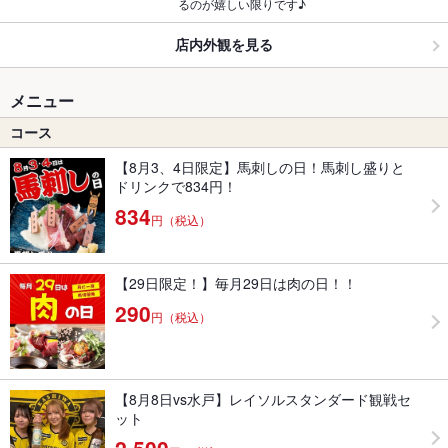
るのが嬉しい限りです♪
店内外観を見る
メニュー
コース
【8月3、4日限定】馬刺しの日！馬刺し盛りと
ドリンクで834円！
834
円（税込）
【29日限定！】毎月29日は肉の日！！
290
円（税込）
【8月8日vs水戸】レイソルスタンダード観戦セ
ット
2,500