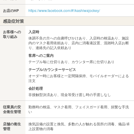
お店のHP
https://www.facebook.com/#!/kashiwajockey/
感染症対策
お客様への
入店時
取り組み
体調不良の方への自粛呼びかけあり、入店時の検温あり、施設
内のマスク着用依頼あり、店内に消毒液設置、混雑時入店お断
り、連絡先の記入依頼あり
客席へのご案内
テーブル毎に仕切りあり、カウンター席に仕切りあり
テーブル/カウンターサービス
オーダー時にお客様と一定間隔保持、モバイルオーダーによる
注文
会計処理
非接触型決済あり、現金等受け渡し時の手渡しなし
従業員の安
勤務時の検温、マスク着用、フェイスガード着用、頻繁な手洗
全衛生管理
い
店舗の衛生
換気設備の設置と換気、多数の人が触れる箇所の消毒、備品/卓
管理
上設置物の消毒