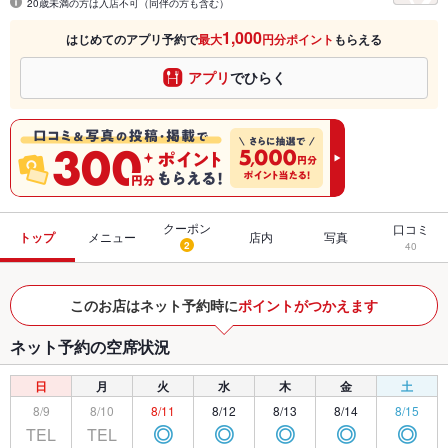
20歳未満の方は入店不可（同伴の方も含む）
1,000
はじめてのアプリ予約で
最大
円分ポイント
もらえる
アプリ
でひらく
クーポン
口コミ
トップ
メニュー
店内
写真
2
40
このお店はネット予約時に
ポイントがつかえます
ネット予約の空席状況
日
月
火
水
木
金
土
8/9
8/10
8/11
8/12
8/13
8/14
8/15
TEL
TEL
◎
◎
◎
◎
◎