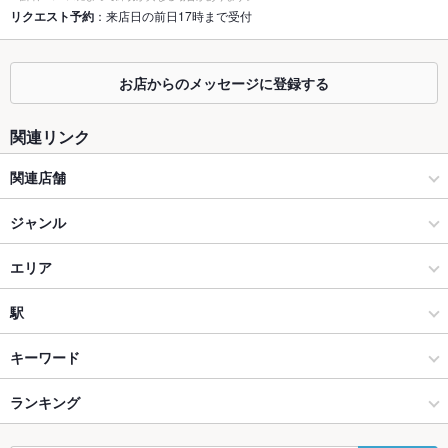
座敷
リクエスト予約
：来店日の前日17時まで受付
掘りごたつ
なし ：堀ごたつは一切ない開放感あふれる居酒屋です★
カウンター
なし ：カウンター主体の開放感あふれる居酒屋です★
お店からのメッセージに登録する
ソファー
なし ：開放感あふれるテーブル席です★
関連リンク
テラス席
なし ：開放感あふれるテーブル席です★
関連店舗
貸切
貸切不可 ：ご相談ください！
肉バル GLOBAR(グラバー) 柏店
ジャンル
設備
ネオ大衆馬肉酒場 ジョッキー 船橋店
居酒屋
エリア
Wi-Fi
なし
餃子酒場ちゃおず
和風
柏
駅
バリアフリ
あり ：1階の路面店なので安心★
ー
大衆馬肉酒場ジョッキー 三軒茶屋店
柏・南柏・我孫子 × 居酒屋
柏 × 居酒屋
柏駅
キーワード
駐車場
なし ：近くの有料コインパーキングをご利用ください。
柏・南柏・我孫子 × 和風
柏 × 和風
ランキング
からあげ
馬刺し
塩辛
エビ料理
にんにく料理
フライドポテト
その他設備
開放感あふれる大衆馬肉酒場★
チョリソー
すき焼き
天ぷら
おばんざい
つくね
ステーキ
餃子
柏駅 × 居酒屋
千葉
千葉のグルメランキング