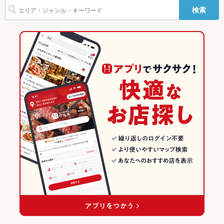
その他
検索
ビビンバ
石焼きビビンバ
デザート
馬肉
肉寿司
揚げ餃子
飲み放題
なし ：アラカルトのみです！
柏駅 × 和風
千葉 × 居酒屋
千葉の居酒屋ランキング
食べ放題
なし ：アラカルトのみです！
千葉 × 和風
柏・南柏・我孫子のグルメランキング
お酒
焼酎充実、日本酒充実、ワイン充実
柏・南柏・我孫子の居酒屋ランキング
お子様連れ
お子様連れ不可 ：未成年不可
柏のグルメランキング
ウェディン
貸切ご相談ください！
グパーティ
柏の居酒屋ランキング
ー二次会
お祝い・サ
可
プライズ対
応
備考
開放感あふれる大衆馬肉酒場★