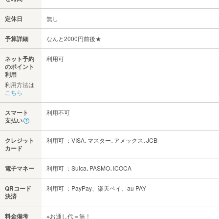
定休日
無し
予算詳細
なんと2000円前後★
ネット予約
利用可
のポイント
利用
利用方法は
こちら
スマート
利用不可
支払い
クレジット
利用可 ：VISA､マスター､アメックス､JCB
カード
電子マネー
利用可 ：Suica､PASMO､ICOCA
QRコード
利用可 ：PayPay、楽天ペイ、au PAY
決済
料金備考
※お通し代＝無！