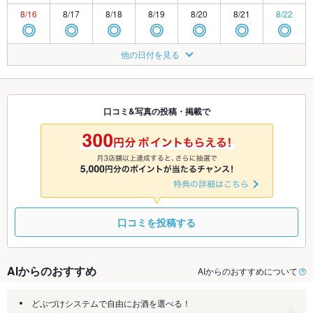
8/16
8/17
8/18
8/19
8/20
8/21
8/22
◎
◎
◎
◎
◎
◎
◎
8/23
8/24
8/25
8/26
8/27
8/28
8/29
他の日付を見る
◎
◎
◎
◎
◎
◎
◎
8/30
8/31
9/1
9/2
9/3
9/4
9/5
◎
◎
◎
◎
◎
◎
◎
口コミ&写真の投稿・掲載で
9/6
9/7
9/8
9/9
9/10
9/11
9/12
◎
◎
◎
◎
◎
◎
◎
口コミを投稿する
AIからのおすすめ
AIからのおすすめについて
どぶづけシステムで自由にお酒を選べる！