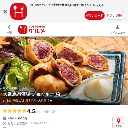
はじめてのアプリ予約で最大
1,000円分ポイントもらえる
ダウンロード
アプリで開く
一覧
マイメニュー
居酒屋 | 柏 | 千葉県
大衆馬肉酒場 ジョッキー 柏
女性も気軽に入れる♪馬肉×大衆酒場★
4.5
40
口コミ
件
1501～2000円
ただいま営業中
13:00～22:30