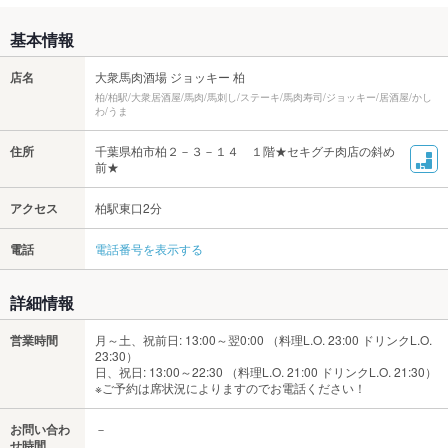
基本情報
店名
大衆馬肉酒場 ジョッキー 柏
柏/柏駅/大衆居酒屋/馬肉/馬刺し/ステーキ/馬肉寿司/ジョッキー/居酒屋/かし
わ/うま
住所
千葉県柏市柏２－３－１４ １階★セキグチ肉店の斜め
前★
アクセス
柏駅東口2分
電話
電話番号を表示する
詳細情報
営業時間
月～土、祝前日: 13:00～翌0:00 （料理L.O. 23:00 ドリンクL.O.
23:30）
日、祝日: 13:00～22:30 （料理L.O. 21:00 ドリンクL.O. 21:30）
※ご予約は席状況によりますのでお電話ください！
お問い合わ
－
せ時間