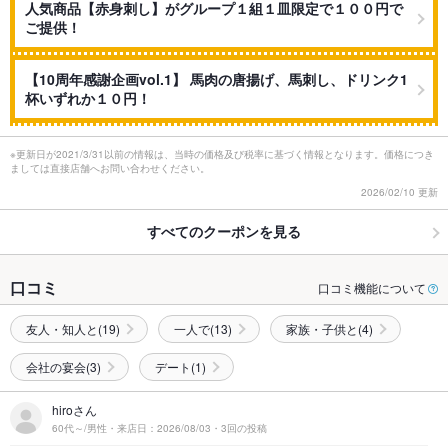
人気商品【赤身刺し】がグループ１組１皿限定で１００円で
ご提供！
【10周年感謝企画vol.1】 馬肉の唐揚げ、馬刺し、ドリンク1
杯いずれか１０円！
※更新日が2021/3/31以前の情報は、当時の価格及び税率に基づく情報となります。価格につき
ましては直接店舗へお問い合わせください。
2026/02/10 更新
すべてのクーポンを見る
口コミ
口コミ機能について
友人・知人と(19)
一人で(13)
家族・子供と(4)
会社の宴会(3)
デート(1)
hiroさん
60代～/男性・来店日：2026/08/03・3回の投稿