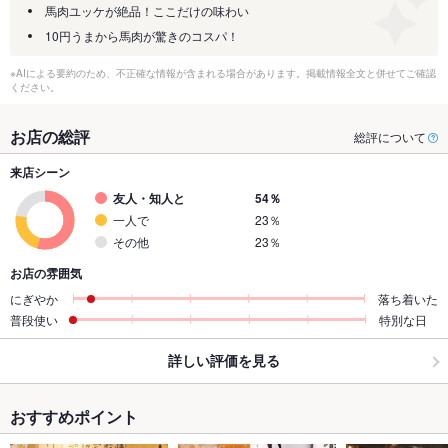
馬肉ユッケが絶品！ここだけの味わい
10円うまから馬肉が驚きのコスパ！
※AIによる要約のため、不正確な情報が含まれる場合があります。掲載情報全文と併せてご確認
ください。
お店の総評
総評について
来店シーン
友人・知人と
54％
一人で
23％
その他
23％
お店の雰囲気
にぎやか
落ち着いた
普段使い
特別な日
詳しい評価を見る
おすすめポイント