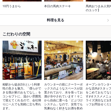
10円うまから
本日の馬肉ステーキ
馬肉おつまみ人気N
のユッケ】
料理を見る
こだわりの空間
柏駅から徒歩2分という利便
カウンターの前にクーラーボ
オープンカウンタ
性の良さも魅力。「僕らがで
ックスのようなスペースが設
かな店内♪スタッ
きる我が家のおもてなし」を
置されており、水を張ってお
をこめておもてな
コンセプトに、温かい雰囲気
酒が冷やされています！そこ
す♪オススメメニ
で迎えてくれるので、会社帰
から自由に選べる「どぶづけ
ライズ演出などお
りに一人でも気軽に立ち寄れ
システム」なので、女性でも
ッフお問合せくだ
ます。
気兼ねなく好きなお酒を飲め