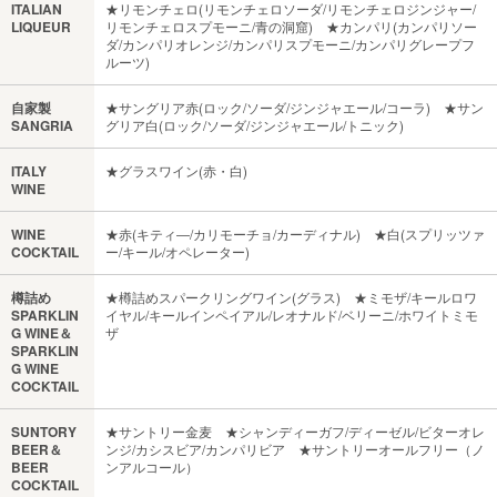
ITALIAN
★リモンチェロ(リモンチェロソーダ/リモンチェロジンジャー/
LIQUEUR
リモンチェロスプモーニ/青の洞窟) ★カンパリ(カンパリソー
ダ/カンパリオレンジ/カンパリスプモーニ/カンパリグレープフ
ルーツ)
自家製
★サングリア赤(ロック/ソーダ/ジンジャエール/コーラ) ★サン
SANGRIA
グリア白(ロック/ソーダ/ジンジャエール/トニック)
ITALY
★グラスワイン(赤・白)
WINE
WINE
★赤(キティ―/カリモーチョ/カーディナル) ★白(スプリッツァ
COCKTAIL
ー/キール/オペレーター)
樽詰め
★樽詰めスパークリングワイン(グラス) ★ミモザ/キールロワ
SPARKLIN
イヤル/キールインペイアル/レオナルド/ベリーニ/ホワイトミモ
G WINE＆
ザ
SPARKLIN
G WINE
COCKTAIL
SUNTORY
★サントリー金麦 ★シャンディーガフ/ディーゼル/ビターオレ
BEER＆
ンジ/カシスビア/カンパリビア ★サントリーオールフリー（ノ
BEER
ンアルコール）
COCKTAIL