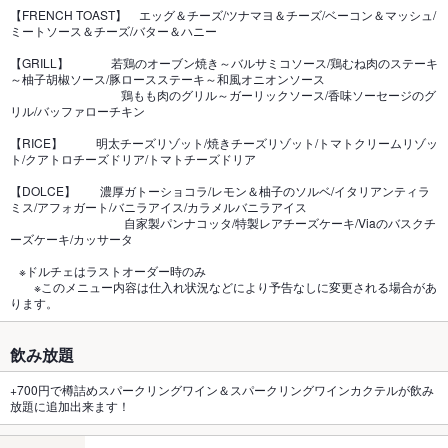
【FRENCH TOAST】 エッグ＆チーズ/ツナマヨ＆チーズ/ベーコン＆マッシュ/
ミートソース＆チーズ/バター＆ハニー
【GRILL】 若鶏のオーブン焼き～バルサミコソース/鶏むね肉のステーキ
～柚子胡椒ソース/豚ロースステーキ～和風オニオンソース
鶏もも肉のグリル～ガーリックソース/香味ソーセージのグ
リル/バッファローチキン
【RICE】 明太チーズリゾット/焼きチーズリゾット/トマトクリームリゾッ
ト/クアトロチーズドリア/トマトチーズドリア
【DOLCE】 濃厚ガトーショコラ/レモン＆柚子のソルベ/イタリアンティラ
ミス/アフォガート/バニラアイス/カラメルバニラアイス
自家製パンナコッタ/特製レアチーズケーキ/Viaのバスクチ
ーズケーキ/カッサータ
※ドルチェはラストオーダー時のみ
※このメニュー内容は仕入れ状況などにより予告なしに変更される場合があ
ります。
飲み放題
+700円で樽詰めスパークリングワイン＆スパークリングワインカクテルが飲み
放題に追加出来ます！