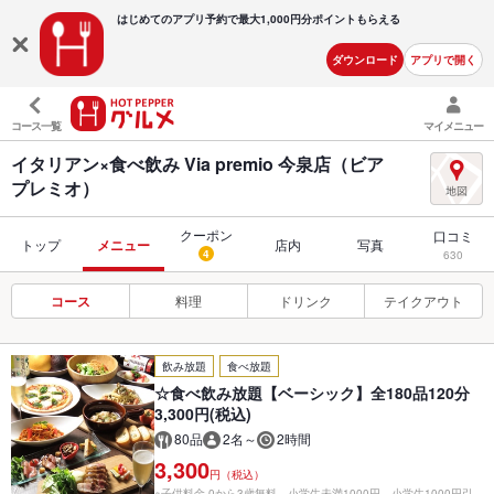
はじめてのアプリ予約で最大
1,000円分ポイントもらえる
ダウンロード
アプリで開く
コース一覧
マイメニュー
イタリアン×食べ飲み Via premio 今泉店（ビア
プレミオ）
クーポン
口コミ
トップ
メニュー
店内
写真
4
630
コース
料理
ドリンク
テイクアウト
飲み放題
食べ放題
☆食べ飲み放題【ベーシック】全180品120分
3,300円(税込)
80品
2名～
2時間
3,300
円（税込）
※子供料金 0から3歳無料、小学生未満1000円、小学生1000円引