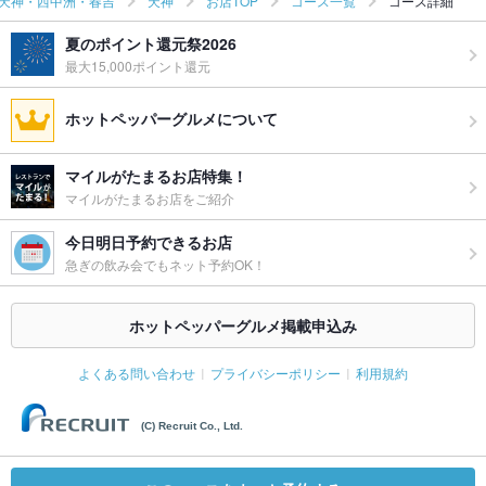
天神・西中洲・春吉
天神
お店TOP
コース一覧
コース詳細
夏のポイント還元祭2026
最大15,000ポイント還元
ホットペッパーグルメについて
マイルがたまるお店特集！
マイルがたまるお店をご紹介
今日明日予約できるお店
急ぎの飲み会でもネット予約OK！
ホットペッパーグルメ掲載申込み
よくある問い合わせ
プライバシーポリシー
利用規約
(C) Recruit Co., Ltd.