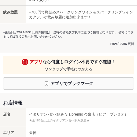
飲み放題
+700円で樽詰めスパークリングワイン＆スパークリングワイン
カクテルが飲み放題に追加出来ます！
※更新日が2021/3/31以前の情報は、当時の価格及び税率に基づく情報となります。 価格につき
ましては直接店舗へお問い合わせください。
2026/08/06 更新
アプリ
なら何度もログイン不要ですぐ確認！
ワンタップで手軽につかえる
アプリでブックマーク
お店情報
店名
イタリアン×食べ飲み Via premio 今泉店（ビア プレミオ）
★全180品以上のイタリアン食べ飲み放題★
エリア
天神