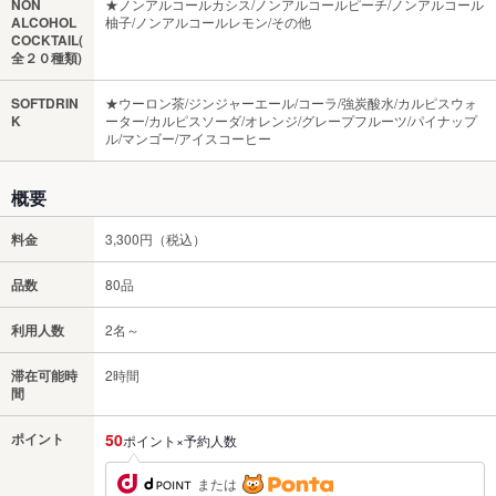
NON
★ノンアルコールカシス/ノンアルコールピーチ/ノンアルコール
ALCOHOL
柚子/ノンアルコールレモン/その他
COCKTAIL(
全２０種類)
SOFTDRIN
★ウーロン茶/ジンジャーエール/コーラ/強炭酸水/カルピスウォ
K
ーター/カルピスソーダ/オレンジ/グレープフルーツ/パイナップ
ル/マンゴー/アイスコーヒー
概要
料金
3,300円（税込）
品数
80品
利用人数
2名～
滞在可能時
2時間
間
ポイント
50
ポイント×予約人数
または