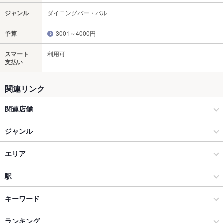
ジャンル
ダイニングバー・バル
予算
3001～4000円
スマート
利用可
支払い
関連リンク
関連店舗
イタリアン×食べ飲み Via 天神本店（ビア）
ジャンル
ダイニングバー・バル
エリア
スペインバル・イタリアンバール
天神
駅
天神・西中洲・春吉 × ダイニングバー・バル
天神 × ダイニングバー・バル
天神駅
キーワード
天神・西中洲・春吉 × スペインバル・イタリアンバール
天神 × スペインバル・イタリアンバール
西鉄福岡駅
ランキング
フライドポテト
ソーセージ
ステーキ
バーニャカウダ
リゾット