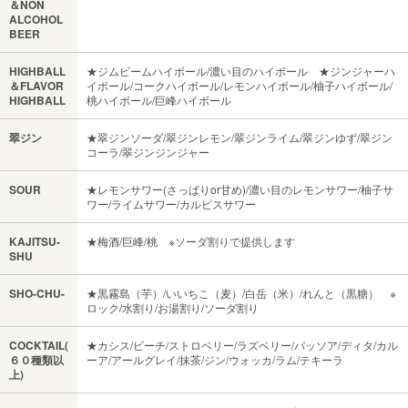
＆NON
ALCOHOL
BEER
HIGHBALL
★ジムビームハイボール/濃い目のハイボール ★ジンジャーハ
＆FLAVOR
イボール/コークハイボール/レモンハイボール/柚子ハイボール/
HIGHBALL
桃ハイボール/巨峰ハイボール
翠ジン
★翠ジンソーダ/翠ジンレモン/翠ジンライム/翠ジンゆず/翠ジン
コーラ/翠ジンジンジャー
SOUR
★レモンサワー(さっぱりor甘め)/濃い目のレモンサワー/柚子サ
ワー/ライムサワー/カルピスサワー
KAJITSU-
★梅酒/巨峰/桃 ※ソーダ割りで提供します
SHU
SHO-CHU-
★黒霧島（芋）/いいちこ（麦）/白岳（米）/れんと（黒糖） ※
ロック/水割り/お湯割り/ソーダ割り
COCKTAIL(
★カシス/ピーチ/ストロベリー/ラズベリー/パッソア/ディタ/カル
６０種類以
ーア/アールグレイ/抹茶/ジン/ウォッカ/ラム/テキーラ
上)