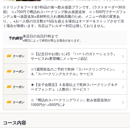
☆ドリンク＆フード全180品の食べ飲み放題プランです。(ラストオーダー30分
前) ☆+700円で樽詰めスパークリング飲み放題追加 ☆＋500円でチーズフォ
ンデュ食べ放題追加※原材料仕入れ価格高騰のため、メニュー内容の変更あ
り。。※お一人様の注文数が10品を超える場合はオーダーをストップさせて頂
く場合が御座います。当店はアレルギー対応は致しておりません。
来店日の当日21時まで
予約締切
※曜日によって締切が異なる場合があります。
☆【記念日やお祝いに♪】『ハートのガトーショコラ』
クーポン
サービス♪※要望欄にメッセージ必記
☆1週間前迄のご予約で乾杯『スパークリングワイン』
クーポン
＆『スパークリングカクテル』サービス
★【女子会限定】４名様以上で乾杯スパークリング＆チ
クーポン
ーズフォンデュ（人数分）サービス！
☆『樽詰めスパークリングワイン』飲み放題追加が
クーポン
1000円が→500円に♪
コース内容