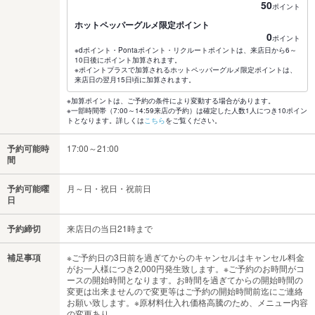
50
ポイント
ホットペッパーグルメ限定ポイント
0
ポイント
※dポイント・Pontaポイント・リクルートポイントは、来店日から6～
10日後にポイント加算されます。
※ポイントプラスで加算されるホットペッパーグルメ限定ポイントは、
来店日の翌月15日頃に加算されます。
※加算ポイントは、ご予約の条件により変動する場合があります。
※一部時間帯（7:00～14:59来店の予約）は確定した人数1人につき10ポイン
トとなります。詳しくは
こちら
をご覧ください。
予約可能時
17:00～21:00
間
予約可能曜
月～日・祝日・祝前日
日
予約締切
来店日の当日21時まで
補足事項
※ご予約日の3日前を過ぎてからのキャンセルはキャンセル料金
がお一人様につき2,000円発生致します。※ご予約のお時間がコ
ースの開始時間となります。お時間を過ぎてからの開始時間の
変更は出来ませんので変更等はご予約の開始時間前迄にご連絡
お願い致します。※原材料仕入れ価格高騰のため、メニュー内容
の変更あり。