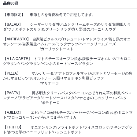
品数
80品
【季節限定】 季節ものを春夏秋冬でご用意してます。
【SALAD】 シーザーサラダ/生ハムとクリームチーズのサラダ/菜園風サラ
ダ/ツナとポテトのサラダ/グリーンサラダ/彩り野菜のバーニャカウダ
【ANTIPASTO】 自家製ピクルス/プロシュート/トマトスライス/蒸し鶏のオニ
オンソース/自家製生ハムムース/ミックナッツ/ハニークリームチーズ
/ガーリックトースト
【A LA CARTE】 トマトのチーズオーブン焼き/鉄板チーズオムレツ/マカロニ
グラタン/パングラタン/ペンネのミートソースグラタン
【PIZZA】 マルゲリータ/クアトロフォルマッジ/ポテトとソーセージの焦
がしマヨピッツァ/オルトナーラ/照りマヨチキン和風ピッツァ
/マリナーラ
【PASTA】 博多明太クリームパスタ/ベーコンとほうれん草の和風ペペロ
ンチーノ/アラビアータ/ミートソースパスタ/ツナときのこのクリームパスタ
/ポモドーロ
【AJILLO】 エビ/キノコ/砂肝/チーズ/ソーセージ/ベーコン/白ねぎ/ミニトマ
ト/ブロッコリー/じゃが芋/さつま芋/パプリカ
【FRITTO】 オニオンリング/フライドポテト/ライスコロッケ/チキンナゲッ
ト/さつま芋のハニーフリット/ハッシュドポテト