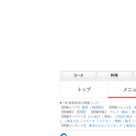
トップ
メニ
■一兆 新宿本店の関連リンク
【関連エリア】
新宿
｜
新宿西口
【関連ジャンル】
【関連駅】
新宿駅
【関連特集】
グルメ・宴会
｜
食
【関連キーワード】
からあげ
｜
馬刺し
｜
炉ばた焼き・
じ
｜
焼きそば
｜
ステーキ
｜
グラタン
｜
鴨肉
｜
餃子
｜
【関連ランキング】
東京のグルメランキング
｜
東京の