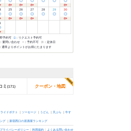
◎
◎
◎
◎
◎
◎
◎
4
25
26
27
28
29
30
◎
◎
◎
◎
◎
◎
◎
1
◎
即予約可
□
：リクエスト予約可
：要問い合わせ
×
：予約不可
休
：定休日
：通常よりポイントがお得にたまります
コミ
クーポン・地図
(
171
)
フライドポテト
｜
ソーセージ
｜
うどん
｜
天ぷら
｜
牛す
ング
｜
新宿西口の居酒屋ランキング
プライバシーポリシー
利用規約
よくある問い合わせ