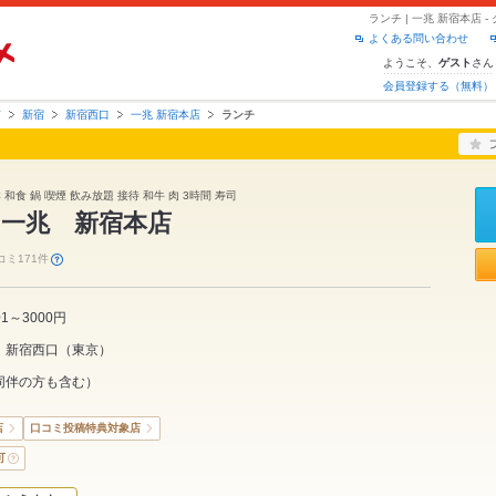
ランチ | 一兆 新宿本店
よくある問い合わせ
ようこそ、
さん
ゲスト
会員登録する（無料）
京
新宿
新宿西口
一兆 新宿本店
ランチ
 和食 鍋 喫煙 飲み放題 接待 和牛 肉 3時間 寿司
 一兆 新宿本店
コミ171件
01～3000円
新宿西口
（
東京
）
同伴の方も含む）
店
口コミ投稿特典対象店
可