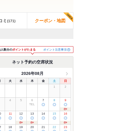
コミ
クーポン・地図
(
171
)
ポイント注意事項
約人数分の
ポイントがたまる
ネット予約の空席状況
2026年08月
月
火
水
木
金
土
日
1
2
3
4
5
6
7
8
9
TEL
◎
◎
◎
0
11
12
13
14
15
16
◎
◎
◎
◎
◎
◎
◎
7
18
19
20
21
22
23