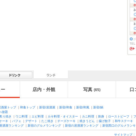
2
3
◎
：
TEL
ュー
店内・外観
写真
口
(65)
居酒屋トップ
｜
和食トップ
｜
新宿/居酒屋
｜
新宿/和食
｜
新宿/和風
｜
新宿/鍋
べ放題
炙り焼き
｜
ウニ料理
｜
エビ料理
｜
カキ料理・オイスター
｜
カニ料理
｜
刺身
｜
ローストビーフ
｜
ケーキ
｜
パフェ
｜
デザート
｜
たこ焼き
｜
チーズケーキ
｜
焼きうどん
｜
揚げ餃子
｜
和牛ステーキ
居酒屋ランキング
｜
新宿のグルメランキング
｜
新宿の居酒屋ランキング
｜
新宿西口のグルメランキ
サイトマップ