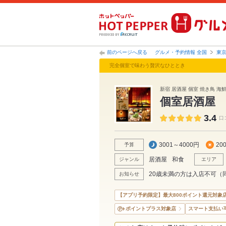
前のページへ戻る
グルメ・予約情報 全国
東
完全個室で味わう贅沢なひととき
新宿 居酒屋 個室 焼き鳥 海鮮
個室居酒屋
3.4
口
3001～4000円
20
予算
居酒屋
和食
ジャンル
エリア
20歳未満の方は入店不可（
お知らせ
【アプリ予約限定】最大800ポイント還元対象
ポイントプラス対象店
スマート支払い