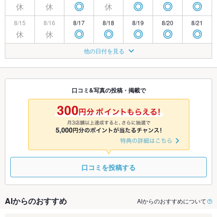
休
休
休
◎
◎
◎
◎
8/15
8/16
8/17
8/18
8/19
8/20
8/21
休
休
◎
◎
◎
◎
◎
8/22
8/23
8/24
8/25
8/26
8/27
8/28
他の日付を見る
休
休
◎
◎
◎
◎
◎
8/29
8/30
8/31
9/1
9/2
9/3
9/4
休
休
□
◎
◎
◎
◎
口コミ&写真の投稿・掲載で
9/5
9/6
9/7
9/8
9/9
9/10
9/11
休
休
◎
◎
◎
◎
□
口コミを投稿する
AIからのおすすめ
AIからのおすすめについて