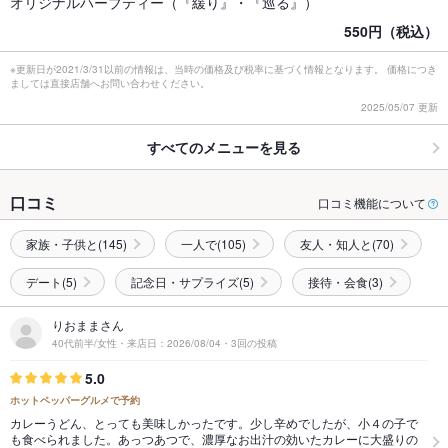
オリジナルハーブティー（『緩り』・『巡る』）
550円（税込）
※更新日が2021/3/31以前の情報は、当時の価格及び税率に基づく情報となります。 価格につき
ましては直接店舗へお問い合わせください。
2025/05/07 更新
すべてのメニューを見る
口コミ
口コミ機能について
家族・子供と(145)
一人で(105)
友人・知人と(70)
デート(5)
記念日・サプライズ(5)
接待・会食(3)
りおままさん
40代前半/女性・来店日：2026/08/04・3回の投稿
5.0
ホットペッパーグルメで予約
カレーうどん、とっても美味しかったです。少し辛めでしたが、小４の子で
も食べられました。あっつあつで、濃厚なお出汁の効いたカレーに大盛りの