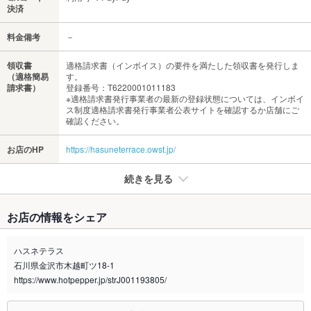
決済
料金備考
－
領収書
適格請求書（インボイス）の要件を満たした領収書を発行しま
（適格簡易
す。
請求書）
登録番号：T6220001011183
※適格請求書発行事業者の最新の登録状態については、インボイ
ス制度適格請求書発行事業者公表サイトを確認するか店舗にご
確認ください。
お店のHP
https://hasuneterrace.owst.jp/
続きを見る
たばこ
お店の情報をシェア
禁煙・喫煙
全席禁煙
ハスネテラス
喫煙専用室
なし
石川県金沢市木越町ツ18-1
https://www.hotpepper.jp/strJ001193805/
※2020年4月1日～受動喫煙対策に関する法律が施行されています。正しい情報はお店へお問い
合わせください。