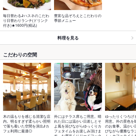
毎日替わる♪ハスネのこだわ
豊富な品ぞろえとこだわりの
り日替わりランチ(ドリンク
季節メニュー
付き)★1600円(税込)
料理を見る
こだわりの空間
木の温もりを感じる清潔な店
外にはテラス席もご用意。晴
ゆったりくつろげ
内。明るすぎず柔らかい照明
れた日には温かい日差しとそ
用意。外の景色を
で落ち着いた空間を演出♪カ
よ風を浴びながらゆっくりカ
のお食事。温かい
フェ利用に最適◎
フェタイムをお楽しみ頂けま
びながら優雅なラ
す。お席近くにリードフック
ム・カフェタイム