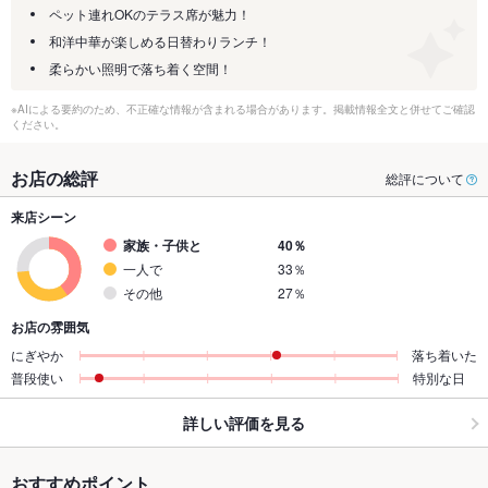
ペット連れOKのテラス席が魅力！
和洋中華が楽しめる日替わりランチ！
柔らかい照明で落ち着く空間！
※AIによる要約のため、不正確な情報が含まれる場合があります。掲載情報全文と併せてご確認
ください。
お店の総評
総評について
来店シーン
家族・子供と
40％
一人で
33％
その他
27％
お店の雰囲気
にぎやか
落ち着いた
普段使い
特別な日
詳しい評価を見る
おすすめポイント