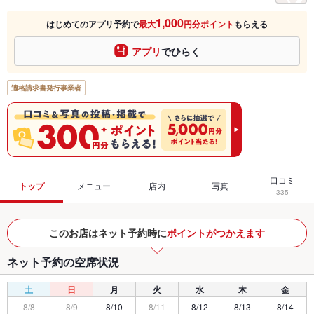
1,000
はじめてのアプリ予約で
最大
円分ポイント
もらえる
アプリ
でひらく
適格請求書発行事業者
口コミ
トップ
メニュー
店内
写真
335
このお店はネット予約時に
ポイントがつかえます
ネット予約の空席状況
土
日
月
火
水
木
金
8/8
8/9
8/10
8/11
8/12
8/13
8/14