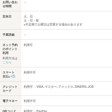
お問い合わ
－
せ時間
定休日
土、日
土・日・祝
※不定期で土曜日は営業する場合があります
予算詳細
－
ネット予約
利用可
のポイント
利用
利用方法は
こちら
スマート
利用不可
支払い
クレジット
利用可 ：VISA､マスター､アメックス､DINERS､JCB
カード
電子マネー
利用不可
QRコード
利用可 ：PayPay