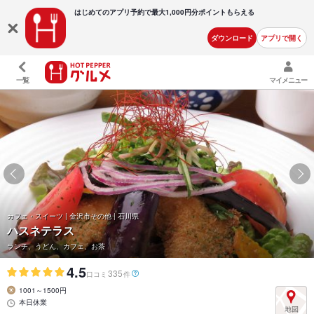
はじめてのアプリ予約で最大
1,000円分ポイントもらえる
ダウンロード
アプリで開く
一覧
マイメニュー
カフェ・スイーツ | 金沢市その他 | 石川県
ハスネテラス
ランチ、うどん、カフェ、お茶
4.5
335
口コミ
件
1001～1500円
本日休業