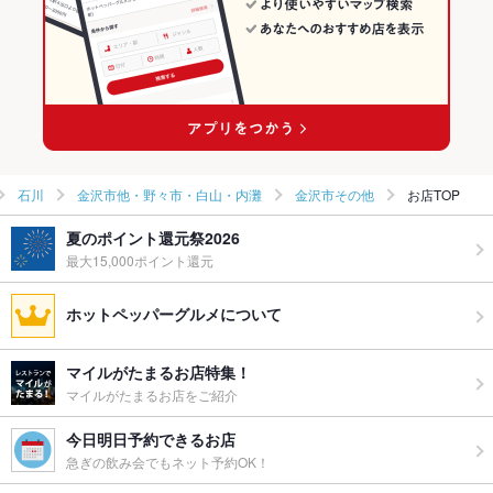
応
ペット同伴
可
備考
テラス席のみ可能。盲導犬、介助犬、聴導犬は店内も可能。
石川
金沢市他・野々市・白山・内灘
金沢市その他
お店TOP
夏のポイント還元祭2026
最大15,000ポイント還元
ホットペッパーグルメについて
マイルがたまるお店特集！
マイルがたまるお店をご紹介
今日明日予約できるお店
急ぎの飲み会でもネット予約OK！