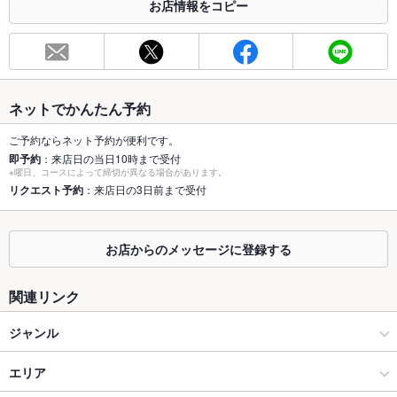
お店情報をコピー
お席
総席数
76席
最大宴会収
76人
容人数
ネットでかんたん予約
個室
なし ：ございませんが、ゆったりソファー席ございます
ご予約ならネット予約が便利です。
即予約
：来店日の当日10時まで受付
座敷
なし
※曜日、コースによって締切が異なる場合があります。
リクエスト予約
：来店日の3日前まで受付
掘りごたつ
なし
カウンター
あり
お店からのメッセージに登録する
ソファー
なし
関連リンク
テラス席
あり ：ペット連れも大歓迎
ジャンル
貸切
貸切不可
カフェ・スイーツ
エリア
設備