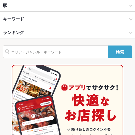
Wi-Fi
なし
カフェ
金沢市その他
駅
バリアフリ
あり ：スロープあり
金沢市他・野々市・白山・内灘 × カフェ・スイーツ
金沢市その他 × カフェ・スイーツ
蚊爪駅
キーワード
ー
金沢市他・野々市・白山・内灘 × カフェ
金沢市その他 × カフェ
ランキング
エビ料理
フライドポテト
うどん
牛すじ
天丼
オムライス
パスタ
駐車場
あり ：40台
デザート
かすうどん
天うどん
海老天うどん
その他設備
障害者用トイレ、スロープあり。車椅子の貸出(1台)も行いま
蚊爪駅 × カフェ・スイーツ
石川
石川のグルメランキング
す。
検索
蚊爪駅 × カフェ
石川 × カフェ・スイーツ
石川のカフェ・スイーツランキング
その他
飲み放題
なし
石川 × カフェ
金沢市他・野々市・白山・内灘のグルメランキング
食べ放題
なし
金沢市他・野々市・白山・内灘のカフェ・スイーツランキング
お子様連れ
お子様連れ歓迎 ：お子様椅子ございます
金沢市その他のグルメランキング
ウェディン
－
グパーティ
ー二次会
お祝い・サ
可
プライズ対