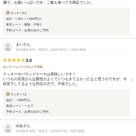
麺で、お腹いっぱいです。ご飯も食べて大満足でした。
ランチ | 2人
会計：1,001～1,500円/人
来店シーン：家族・子供と
予約コース：お席のみのご予約
まいさん
30代後半/女性・来店日：2026/08/03・10回の投稿
3.0
ホットペッパーグルメで予約
クッキーやパウンドケーキは美味しいです！
いつもの店員さんは愛想がよくていつもきてよかったなと思うのですが、今
回見下してるような対応の方で、不快でした。
ランチ | 1人
会計：～500円/人
来店シーン：一人で
予約コース：お席のみのご予約
ゆあさん
40代前半/女性・来店日：2026/07/30・3回の投稿