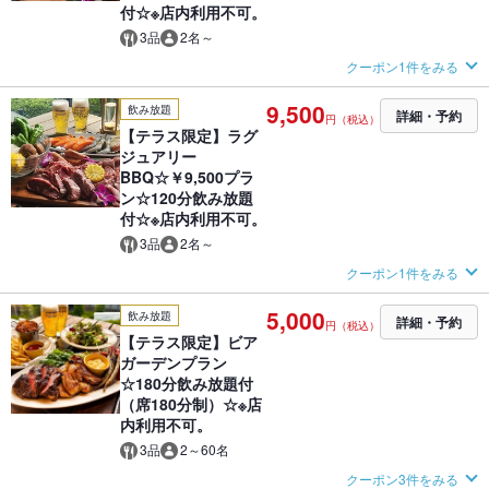
付☆※店内利用不可。
3品
2名～
クーポン1件をみる
9,500
飲み放題
詳細・予約
円（税込）
【テラス限定】ラグ
ジュアリー
BBQ☆￥9,500プラ
ン☆120分飲み放題
付☆※店内利用不可。
3品
2名～
クーポン1件をみる
5,000
飲み放題
詳細・予約
円（税込）
【テラス限定】ビア
ガーデンプラン
☆180分飲み放題付
（席180分制）☆※店
内利用不可。
3品
2～60名
クーポン3件をみる