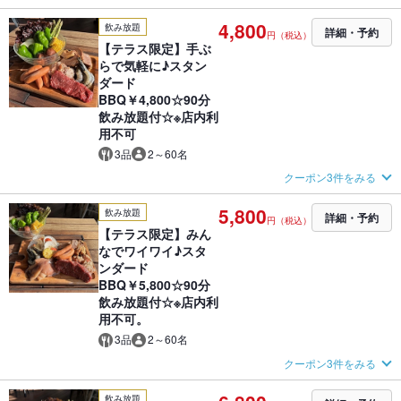
4,800
飲み放題
詳細・予約
円（税込）
【テラス限定】手ぶ
らで気軽に♪スタン
ダード
BBQ￥4,800☆90分
飲み放題付☆※店内利
用不可
3品
2～60名
クーポン3件をみる
5,800
飲み放題
詳細・予約
円（税込）
【テラス限定】みん
なでワイワイ♪スタ
ンダード
BBQ￥5,800☆90分
飲み放題付☆※店内利
用不可。
3品
2～60名
クーポン3件をみる
飲み放題