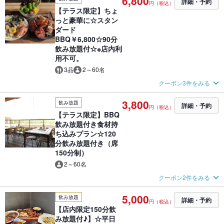
6,800
詳細・予約
円（税込）
【テラス限定】ちょ
っと豪華に☆スタン
ダード
BBQ￥6,800☆90分
飲み放題付☆※店内利
用不可。
3品
2～60名
クーポン3件をみる
3,800
飲み放題
詳細・予約
円（税込）
【テラス限定】BBQ
飲み放題付き食材持
ち込みプラン☆120
分飲み放題付き（席
150分制）
2～60名
クーポン2件をみる
5,000
飲み放題
詳細・予約
円（税込）
【店内限定150分飲
み放題付♪】☆平日