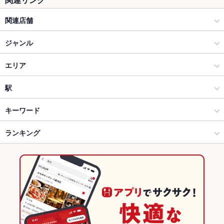
関連店舗
goodspoon グッドスプーン
ジャンル
イタリアン・フレンチ
エリア
イタリアン
大阪城公園
駅
パスタ・ピザ
大阪城公園 × イタリアン・フレンチ
大阪城公園駅
キーワード
淀屋橋・本町・北浜・天満橋 × イタリアン・フレンチ
大阪城公園 × イタリアン
大阪ビジネスパーク駅
ランキング
エビ料理
カニ料理
にんにく料理
フライドポテト
ソーセージ
牛すじ
シーフード
トリュフ
リゾット
グラタン
パスタ
カルボナーラ
淀屋橋・本町・北浜・天満橋 × イタリアン
大阪城公園 × パスタ・ピザ
京橋駅
大阪のグルメランキング
ペペロンチーノ
ジェノベーゼ
ピザ
マルゲリータ
ケーキ
デザート
淀屋橋・本町・北浜・天満橋 × パスタ・ピザ
大阪
大阪のイタリアン・フレンチランキング
アヒージョ
生ハム
チーズケーキ
大阪城公園駅 × イタリアン・フレンチ
大阪 × イタリアン・フレンチ
大阪のイタリアンランキング
大阪城公園駅 × イタリアン
大阪 × イタリアン
淀屋橋・本町・北浜・天満橋のグルメランキング