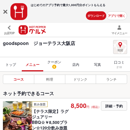
はじめてのアプリ予約で最大
1,000円分ポイントもらえる
ダウンロード
アプリで開く
お店TOP
マイメニュー
goodspoon ジョーテラス大阪店
クーポン
口コミ
トップ
メニュー
店内
写真
5
218
コース
料理
ドリンク
ランチ
ネット予約できるコース
8,500
飲み放題
詳細・予約
円（税込）
【テラス限定】ラグ
ジュアリー
BBQ☆￥8,500プラ
ン☆120分飲み放題