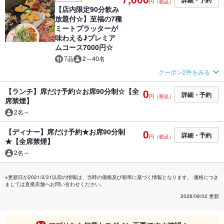
詳細・予約
円（税込）
【店内限定90分飲み
放題付☆】至福の7種
ミートプラッターが
味わえる♪プレミア
ムコース7000円☆
7品
2～40名
クーポン2件をみる
【ランチ】席だけ予約☆お席90分制☆【全
0
詳細・予約
円（税込）
席禁煙】
2名～
【ディナー】席だけ予約★お席90分制
0
詳細・予約
円（税込）
★【全席禁煙】
2名～
※更新日が2021/3/31以前の情報は、当時の価格及び税率に基づく情報となります。 価格につき
ましては直接店舗へお問い合わせください。
2026/08/02 更新