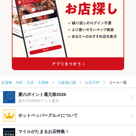
大阪城公園駅 × パスタ・ピザ
大阪 × パスタ・ピザ
淀屋橋・本町・北浜・天満橋のイタリアン・フレンチランキング
淀屋橋・本町・北浜・天満橋のイタリアンランキング
大阪城公園のグルメランキング
淀屋橋・本町・北浜・天満橋
大阪城公園
お店TOP
コース一覧
夏のポイント還元祭2026
最大15,000ポイント還元
ホットペッパーグルメについて
マイルがたまるお店特集！