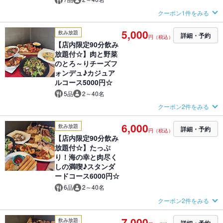
クーポン1件をみる
5,000
飲み放題
詳細・予約
円（税込）
【店内限定90分飲み
放題付☆】肉と野菜
のとろ～りチーズフ
ォンデュ♪カジュア
ルコース5000円☆
5品
2～40名
クーポン2件をみる
6,000
飲み放題
詳細・予約
円（税込）
【店内限定90分飲み
放題付☆】たっぷ
り！海の幸と肉尽く
しの満喫♪スタンダ
ードコース6000円☆
6品
2～40名
クーポン2件をみる
7,000
飲み放題