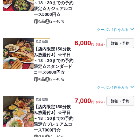
～18：30までの予約
限定☆カジュアルコ
ース5000円☆
5品
2～40名
クーポン1件をみる
6,000
飲み放題
詳細・予約
円（税込）
【店内限定150分飲
み放題付♪】☆平日
～18：30までの予約
限定☆スタンダード
コース6000円☆
6品
2～40名
クーポン1件をみる
7,000
飲み放題
詳細・予約
円（税込）
【店内限定150分飲
み放題付♪】☆平日
～18：30までの予約
限定☆プレミアムコ
ース7000円☆
7品
2～40名