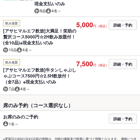
現金支払いのみ
8品
4名～
5,000
飲み放題
詳細・予約
円（税込）
[アサヒマルエフ飲放]大満足！笑助の
贅沢コース5000円☆2H飲み放題付！
(全10品)※現金支払いのみ
10品
4名～
7,500
飲み放題
詳細・予約
円（税込）
[アサヒマルエフ飲放]牛タンしゃぶし
ゃぶコース7500円☆2.5H飲放付！
（全7品）※現金支払いのみ
7品
4名～
席のみ予約（コース選択なし）
お席のみのご予約
詳細・予約
1名～
※更新日が2021/3/31以前の情報は、当時の価格及び税率に基づく情報となります。 価格につき