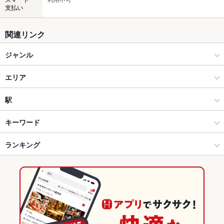
支払い
関連リンク
ジャンル
創作料理
エリア
洋・和洋・各国料理・その他
橘通り
駅
宮崎市中心部 × 創作料理
橘通り × 創作料理
南宮崎駅
キーワード
宮崎市中心部 × 洋・和洋・各国料理・その他
橘通り × 洋・和洋・各国料理・その他
宮崎駅
ランキング
からあげ
エビ料理
フライドポテト
海鮮丼
うどん
地鶏
チャーハン
炭火焼
生春巻き
宮崎駅 × 創作料理
宮崎
宮崎のグルメランキング
宮崎駅 × 洋・和洋・各国料理・その他
宮崎 × 創作料理
宮崎の創作料理ランキング
宮崎 × 洋・和洋・各国料理・その他
宮崎の洋・和洋・各国料理・その他ランキング