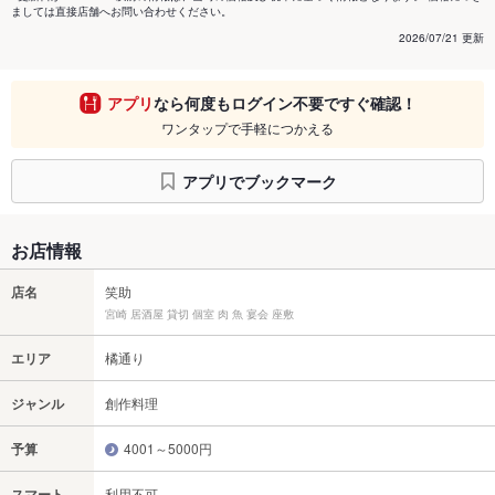
ましては直接店舗へお問い合わせください。
2026/07/21 更新
アプリ
なら何度もログイン不要ですぐ確認！
ワンタップで手軽につかえる
アプリでブックマーク
お店情報
店名
笑助
宮崎 居酒屋 貸切 個室 肉 魚 宴会 座敷
エリア
橘通り
ジャンル
創作料理
予算
4001～5000円
スマート
利用不可