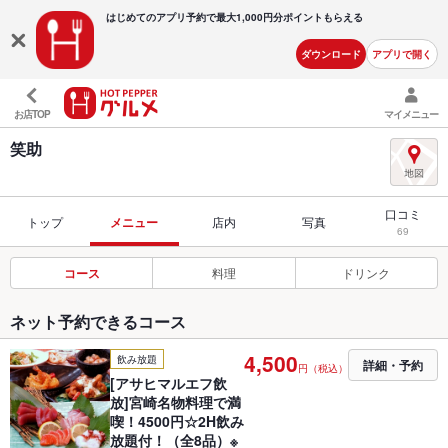
はじめてのアプリ予約で最大
1,000円分ポイントもらえる
ダウンロード
アプリで開く
お店TOP
マイメニュー
笑助
口コミ
トップ
メニュー
店内
写真
69
コース
料理
ドリンク
ネット予約できるコース
4,500
飲み放題
詳細・予約
円（税込）
[アサヒマルエフ飲
放]宮崎名物料理で満
喫！4500円☆2H飲み
放題付！（全8品）※