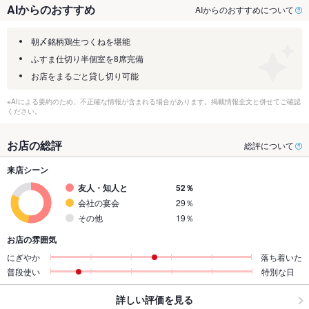
AIからのおすすめ
AIからのおすすめについて
朝〆銘柄鶏生つくねを堪能
ふすま仕切り半個室を8席完備
お店をまるごと貸し切り可能
※AIによる要約のため、不正確な情報が含まれる場合があります。掲載情報全文と併せてご確認
ください。
お店の総評
総評について
来店シーン
友人・知人と
52％
会社の宴会
29％
その他
19％
お店の雰囲気
にぎやか
落ち着いた
普段使い
特別な日
詳しい評価を見る