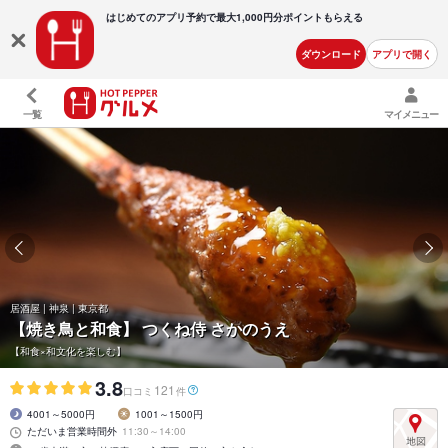
はじめてのアプリ予約で最大
1,000円分ポイントもらえる
ダウンロード
アプリで開く
一覧
マイメニュー
居酒屋 | 神泉 | 東京都
【焼き鳥と和食】 つくね侍 さかのうえ
【和食×和文化を楽しむ】
3.8
121
口コミ
件
4001～5000円
1001～1500円
ただいま営業時間外
11:30～14:00