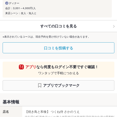
ディナー
会計：3,001～4,000円/人
来店シーン：友人・知人と
すべての口コミを見る
※表示されているコースは、現在予約を受け付けていない場合があります。
口コミを投稿する
アプリ
なら何度もログイン不要ですぐ確認！
ワンタップで手軽につかえる
アプリでブックマーク
基本情報
店名
【焼き鳥と和食】 つくね侍 さかのうえ
渋谷/円山町/和食/生つくね/飲み放題/鍋/日本酒/個室/貸切/和文化/森の図書館/