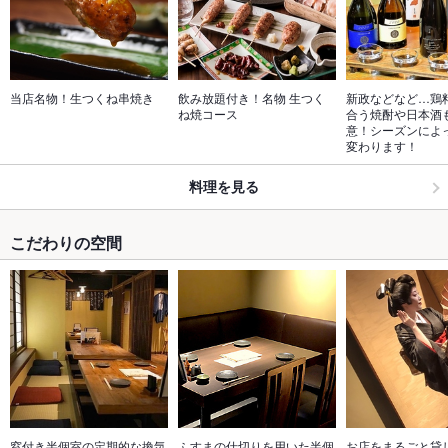
当店名物！生つくね串焼き
飲み放題付き！名物 生つく
新政などなど…鶏
ね焼コース
合う焼酎や日本酒
意！シーズンによ
変わります！
料理を見る
こだわりの空間
窓付き半個室の定期的な換気
ふすまの仕切りを用いた半個
お店をまるごと貸