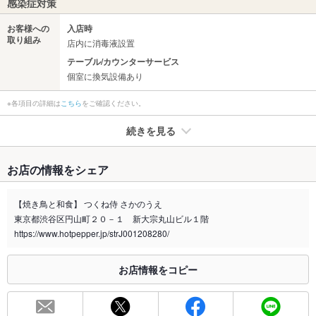
感染症対策
お客様への
入店時
取り組み
店内に消毒液設置
テーブル/カウンターサービス
個室に換気設備あり
※各項目の詳細は
こちら
をご確認ください。
続きを見る
たばこ
お店の情報をシェア
禁煙・喫煙
分煙（仕切りあり）
喫煙席：45席、禁煙席：25席 2020月4月以降も一部喫煙可
【焼き鳥と和食】 つくね侍 さかのうえ
東京都渋谷区円山町２０－１ 新大宗丸山ビル１階
喫煙専用室
なし
https://www.hotpepper.jp/strJ001208280/
※2020年4月1日～受動喫煙対策に関する法律が施行されています。正しい情報はお店へお問い
合わせください。
お店情報をコピー
お席
総席数
58席(掘りごたつ席、カウンター席、ソファー席、円卓あり)