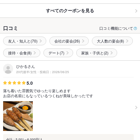
すべてのクーポンを見る
口コミ
口コミ機能について
友人・知人と(70)
会社の宴会(26)
大人数の宴会(8)
接待・会食(8)
デート(7)
家族・子供と(2)
ひかるさん
20代後半/女性・投稿日：2026/06/25
5.0
落ち着いた雰囲気でゆったり楽しめます
お店の名前にもなっているつくねが美味しかったです
会計：5,001～6,000円/人