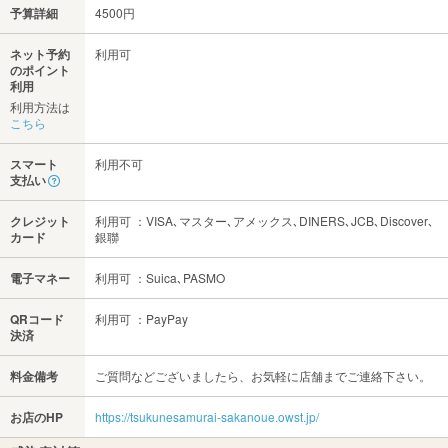
予算詳細
4500円
ネット予約
利用可
のポイント
利用
利用方法は
こちら
スマート
利用不可
支払い
クレジット
利用可 ：VISA､マスター､アメックス､DINERS､JCB､Discover､
カード
銀聯
電子マネー
利用可 ：Suica､PASMO
QRコード
利用可 ：PayPay
決済
料金備考
ご質問などございましたら、お気軽に店舗までご連絡下さい。
お店のHP
https://tsukunesamurai-sakanoue.owst.jp/