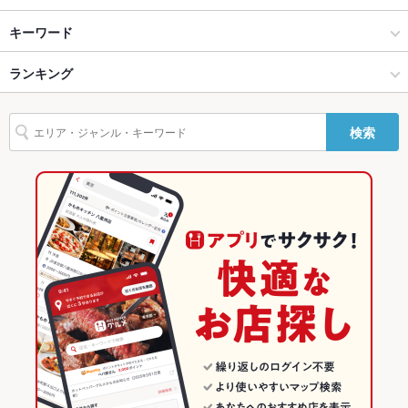
バリアフリ
なし
Sake Fun ぞっこん。
渋谷 × 居酒屋
神泉 × 居酒屋
渋谷駅
キーワード
ー
和酒BAL だんない
渋谷 × 和風
神泉 × 和風
神泉駅
ランキング
からあげ
お茶漬け
ウニ料理
カニ料理
にんにく料理
フライドポテト
駐車場
なし ：お近くのコインパーキングをご利用下さい
湯葉料理
牛すじ
レバー
つくね
鶏皮
鴨肉
焼き鳥丼
酒ずき くらのすけ
神泉駅 × 居酒屋
東京
代々木公園駅
東京のグルメランキング
英語メニュ
あり
ー
検索
白湯ラーメン
鶏白湯ラーメン
小さなくらのすけ
神泉駅 × 和風
東京 × 居酒屋
東京の居酒屋ランキング
その他設備
23時以降も食事ができる、ライブやショーが見られる、マイク
利用可
東京 × 和風
渋谷のグルメランキング
その他
渋谷の居酒屋ランキング
飲み放題
あり ：飲み放題付きコースは5500円(税込)～
神泉のグルメランキング
食べ放題
なし ：食べ放題メニューのご用意はございません。
神泉の居酒屋ランキング
お酒
焼酎充実、日本酒充実
お子様連れ
お子様連れOK ：離乳食持ち込み・ベビーカー入店OK
ウェディン
ご相談ください。