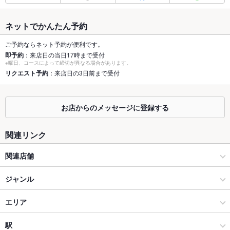
最大宴会収
65人(（着席時）)
容人数
ネットでかんたん予約
個室
なし ：掘りごたつ個室（1室/8名～25名様）・テーブル個室（1
ご予約ならネット予約が便利です。
室/6名～12名様用）
即予約
：来店日の当日17時まで受付
※曜日、コースによって締切が異なる場合があります。
座敷
リクエスト予約
：来店日の3日前まで受付
なし ：ご用意ございません。
掘りごたつ
あり ：掘りごたつ式のテーブルでゆったりとした宴会(1室/12名
様)
お店からのメッセージに登録する
カウンター
あり ：雰囲気のあるカウンター(1室/8名様)
関連リンク
ソファー
なし ：ご用意ございません。
関連店舗
テラス席
なし ：ご用意ございません。
鉄板BISTRO 火だるま荘
ジャンル
貸切
貸切可 ：部屋貸切 30名様
KOiBUMi
居酒屋
エリア
設備
Wi-Fi
あり
かっぱ 松濤
和風
神泉
駅