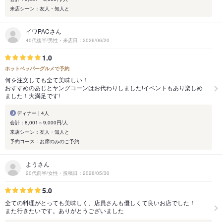
来店シーン：友人・知人と
イワPACさん
40代後半/男性・来店日：2026/06/20
1.0
ホットペッパーグルメで予約
何を注文しても全て美味しい！
おすすめのあじとヤングコーンはお代わりしました!イベントもあり楽しめ
ました！大満足です!
ディナー | 4人
会計：8,001～9,000円/人
来店シーン：友人・知人と
予約コース：お席のみのご予約
ようさん
20代前半/女性・投稿日：2026/05/30
5.0
全ての料理がとっても美味しく、店員さんも優しくて良いお店でした！
また行きたいです。ありがとうございました