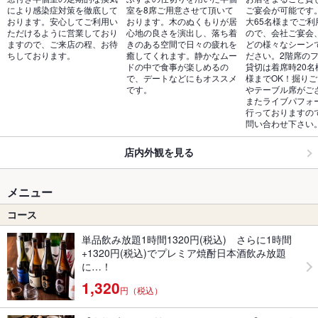
により感染症対策を徹底して
室を8席ご用意させて頂いて
ご宴会が可能です
おります。安心してご利用い
おります。木のぬくもりが居
大65名様までご利
ただけるように営業しており
心地の良さを演出し、落ち着
ので、会社ご宴会
ますので、ご来店の程、お待
きのある空間で日々の疲れを
どの様々なシーン
ちしております。
癒してくれます。静かなムー
ださい。2階席の
ドの中で食事が楽しめるの
貸切は着席時20名
で、デートなどにもオススメ
様までOK！掘り
です。
やテーブル席がご
またライブパフォ
行っておりますの
問い合わせ下さい
店内外観を見る
メニュー
コース
単品飲み放題1時間1320円(税込) さらに1時間
+1320円(税込)でプレミア焼酎日本酒飲み放題
に…！
1,320
円（税込）