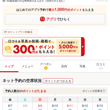
20歳未満の方は禁煙席のみ入店可（同伴の方も含む）
1,000
はじめてのアプリ予約で
最大
円分ポイント
もらえる
アプリ
でひらく
ポイントプラス
対象店
クーポン
口コミ
トップ
メニュー
店内
写真
4
121
ネット予約の空席状況
ポイントがつかえる
予約人数分の
ポイントがたまる
ポイント注意事項
金
土
日
月
火
水
木
8/7
8/8
8/9
8/10
8/11
8/12
8/13