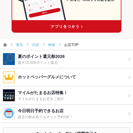
グパーティ
ー二次会
お祝い・サ
可
プライズ対
応
ライブショ
あり
ー
東京
渋谷
神泉
お店TOP
備考
夏のポイント還元祭2026
お祝い・サプライズ対応は要事前相談、サプライズプレートも
提供いたします。
最大15,000ポイント還元
ホットペッパーグルメについて
マイルがたまるお店特集！
マイルがたまるお店をご紹介
今日明日予約できるお店
急ぎの飲み会でもネット予約OK！