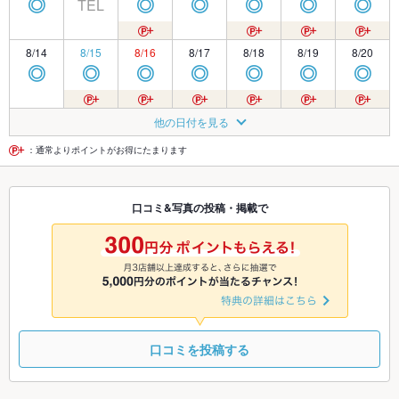
TEL
◎
◎
◎
◎
◎
◎
8/14
8/15
8/16
8/17
8/18
8/19
8/20
◎
◎
◎
◎
◎
◎
◎
8/21
8/22
8/23
8/24
8/25
8/26
8/27
他の日付を見る
◎
◎
◎
◎
◎
◎
◎
：通常よりポイントがお得にたまります
8/28
8/29
8/30
8/31
9/1
9/2
9/3
口コミ&写真の投稿・掲載で
◎
◎
◎
◎
◎
◎
◎
9/4
9/5
9/6
9/7
9/8
9/9
9/10
◎
◎
◎
◎
◎
◎
◎
口コミを投稿する