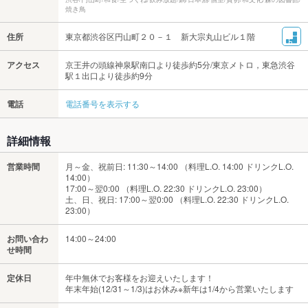
焼き鳥
住所
東京都渋谷区円山町２０－１ 新大宗丸山ビル１階
アクセス
京王井の頭線神泉駅南口より徒歩約5分/東京メトロ，東急渋谷
駅１出口より徒歩約9分
電話
電話番号を表示する
詳細情報
営業時間
月～金、祝前日: 11:30～14:00 （料理L.O. 14:00 ドリンクL.O.
14:00）
17:00～翌0:00 （料理L.O. 22:30 ドリンクL.O. 23:00）
土、日、祝日: 17:00～翌0:00 （料理L.O. 22:30 ドリンクL.O.
23:00）
お問い合わ
14:00～24:00
せ時間
定休日
年中無休でお客様をお迎えいたします！
年末年始(12/31～1/3)はお休み※新年は1/4から営業いたします