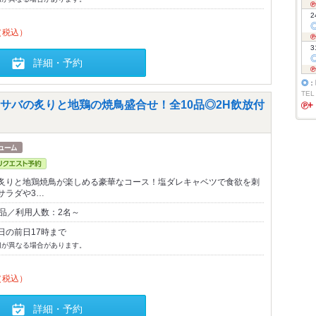
2
（税込）
3
詳細・予約
◎
：
TEL
サバの炙りと地鶏の焼鳥盛合せ！全10品◎2H飲放付
炙りと地鶏焼鳥が楽しめる豪華なコース！塩ダレキャベツで食欲を刺
サラダや3…
0品／利用人数：2名～
日の前日17時まで
切が異なる場合があります。
（税込）
詳細・予約