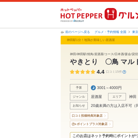
前のページへ戻る
グルメ・予約情報 全国
東
神田駅1分！地鶏が美味しい居酒屋
神田/神田駅/焼鳥/居酒屋/コース/日本酒/宴会/貸切
やきとり 〇鳥 マル
4.4
口コミ15件
3001～4000円
予算
居酒屋
神田
ジャンル
エリア
20歳未満の方は入店不可（
お知らせ
口コミ投稿特典対象店
ポイントプラス対象店
このお店はネット予約時にポイントが