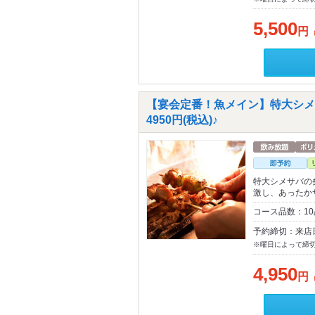
5,500
円
【宴会定番！魚メイン】特大シメ
4950円(税込)♪
特大シメサバの
激し、あったか
コース品数：1
予約締切：来店
※曜日によって締
4,950
円