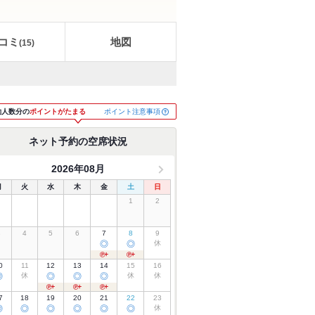
コミ
地図
(
15
)
ポイント注意事項
約人数分の
ポイントがたまる
ネット予約の空席状況
2026年08月
月
火
水
木
金
土
日
1
2
3
4
5
6
7
8
9
◎
◎
休
0
11
12
13
14
15
16
◎
休
◎
◎
◎
休
休
7
18
19
20
21
22
23
◎
◎
◎
◎
◎
◎
休