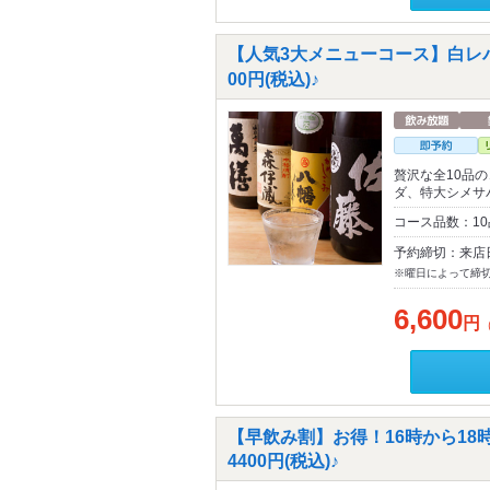
【人気3大メニューコース】白レバ
00円(税込)♪
贅沢な全10品
ダ、特大シメサ
コース品数：1
予約締切：来店
※曜日によって締
6,600
円
【早飲み割】お得！16時から18
4400円(税込)♪