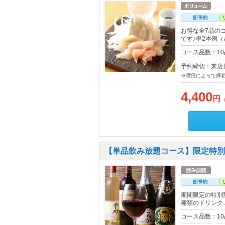
お得な全7品の
です♪串2本例（
コース品数：1
予約締切：来店
※曜日によって締
4,400
円
【単品飲み放題コース】限定特別割引
期間限定の特別割
種類のドリンク
コース品数：1