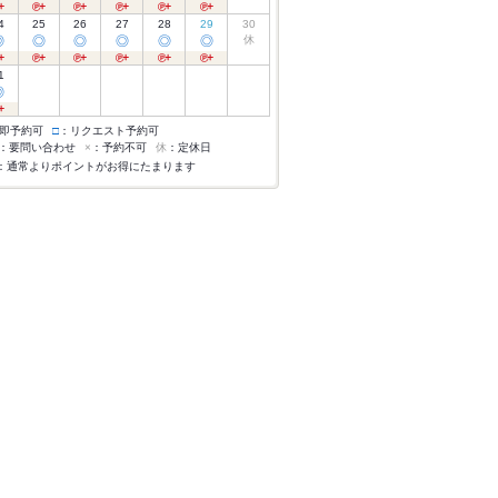
4
25
26
27
28
29
30
◎
◎
◎
◎
◎
◎
休
1
◎
即予約可
□
：リクエスト予約可
：要問い合わせ
×
：予約不可
休
：定休日
：通常よりポイントがお得にたまります