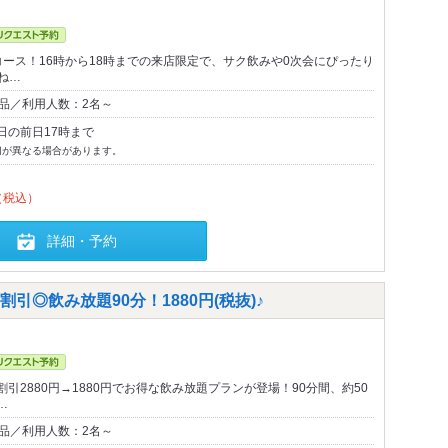
コース！16時から18時までの来店限定で、サク飲みや0次会にぴったり
ね…
0品／利用人数：2名～
日の前日17時まで
切が異なる場合があります。
（税込）
詳細・予約
◎飲み放題90分！1880円(税抜)♪
引2880円→1880円でお得な飲み放題プランが登場！90分間、約50
…
0品／利用人数：2名～