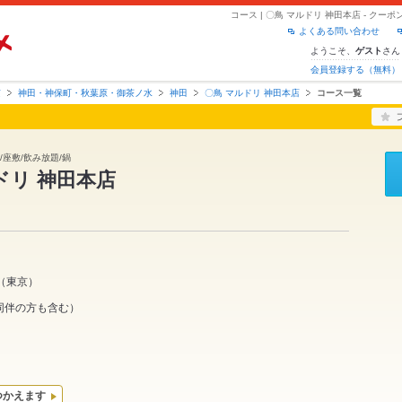
コース | 〇鳥 マルドリ 神田本店 - ク
よくある問い合わせ
ようこそ、
さん
ゲスト
会員登録する（無料）
京
神田・神保町・秋葉原・御茶ノ水
神田
〇鳥 マルドリ 神田本店
コース一覧
/座敷/飲み放題/鍋
ドリ 神田本店
（
東京
）
同伴の方も含む）
つかえます