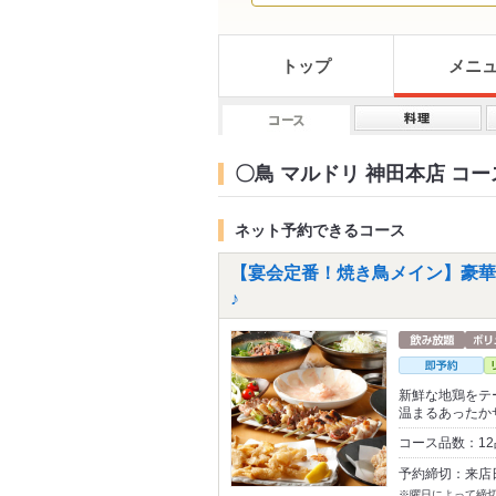
トップ
メニ
〇鳥 マルドリ 神田本店 コー
ネット予約できるコース
【宴会定番！焼き鳥メイン】豪華！
♪
新鮮な地鶏をテ
温まるあったか
コース品数：1
予約締切：来店
※曜日によって締