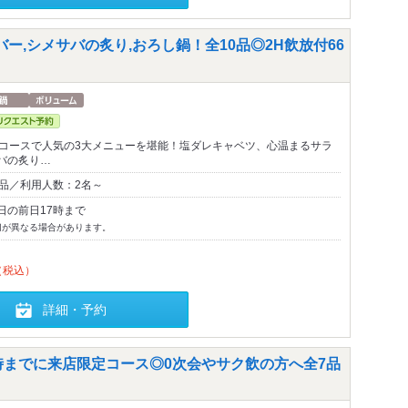
ー,シメサバの炙り,おろし鍋！全10品◎2H飲放付66
のコースで人気の3大メニューを堪能！塩ダレキャベツ、心温まるサラ
バの炙り…
0品／利用人数：2名～
日の前日17時まで
切が異なる場合があります。
（税込）
詳細・予約
時までに来店限定コース◎0次会やサク飲の方へ全7品