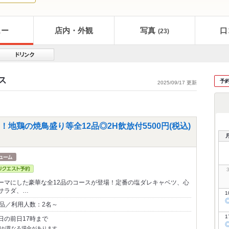
ュー
店内・外観
写真
口
(23)
ス
予
2025/09/17 更新
地鶏の焼鳥盛り等全12品◎2H飲放付5500円(税込)
ーマにした豪華な全12品のコースが登場！定番の塩ダレキャベツ、心
サラダ、…
1
2品／利用人数：2名～
1
日の前日17時まで
切が異なる場合があります。