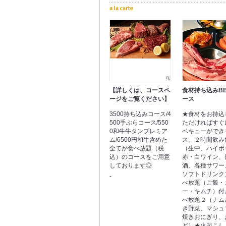
【詳しくは、コースペ
食材持ち込みB
ージをご覧ください】
ース
3500持ち込みコース/4
★食材をお持込
500手ぶらコース/550
ただければすぐ
0和牛牛タンプレミア
ベキューができ
ム/6500円和牛含めた
ス。２時間飲み
全てが食べ放題（税
（生中、ハイボ
込）のコースをご用意
赤・白ワイン、
しております◎
酒、各種サワー
ソフトドリンク
-
べ放題（ご飯・
ー・キムチ）付
べ放題２（ナム
き野菜、マシュ
焼きおにぎり、
ど）★火起こし