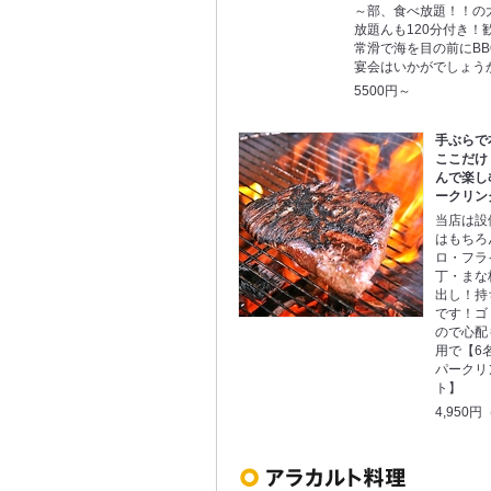
～部、食べ放題！！の
放題んも120分付き！
常滑で海を目の前にB
宴会はいかがでしょう
5500円～
手ぶらで
ここだけ
んで楽し
ークリン
当店は設
はもちろ
ロ・フラ
丁・まな
出し！持
です！ゴ
ので心配
用で【6
パークリ
ト】
4,950