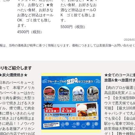
ぎり、お餅など）★食
たい食材、お好きなお
べたい食材、お好きな
酒など持込はオールO
）
お酒など持込はオール
K ゴミ捨ても致しま
OK ゴミ捨ても致し
す。
ます。
5500円（税別）
4500円（税別）
2026/0
以前の情報は、当時の価格及び税率に基づく情報となります。価格につきましては直接店舗へお問い合わせ
★炭火燻煙焼き★
★全てのコースに
放題&食べ放題付
日本のバーベキューと
違って 本場アメリカ
【肉のプロが厳選
のバーベキューはかた
高品質&充実メニ
まり肉を豪快に大型コ
ー】【全天候型BB
ンロで焼き上げるスタ
ウスで悪天候でも
イル。煙で燻して肉全
可能】【最大100
体に煙をいきわたらせ
キャパシティで大
て焼き上げる料理はま
でも安心】【金山
さに絶品！！ノウハウ
駅から電車で30分
がある老舗アメリカン
鉄常滑線大野町駅
BBQの当店でぜひお試
グ！】【数十種類