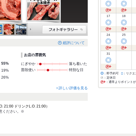
◎
◎
17
18
◎
◎
24
25
◎
◎
総評について
31
お店の雰囲気
◎
55%
にぎやか
落ち着いた
普段使い
特別な日
19%
◎
：即予約可
□
：リクエ
26%
休
：定休日
：通常よりポイントが
詳しい評価を見る
21:00 ドリンクL.O. 21:00）
注意ください。※