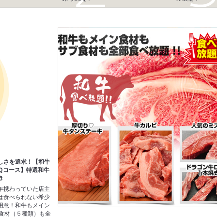
しさを追求！【和牛
Ｑコース】特選和牛
き
年携わっていた店主
は食べられない希少
用意！和牛もメイン
ブ食材（５種類）も全