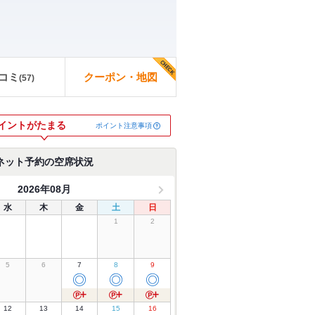
コミ
クーポン・地図
(
57
)
イントがたまる
ポイント注意事項
ネット予約の空席状況
2026年08月
水
木
金
土
日
1
2
5
6
7
8
9
◎
◎
◎
12
13
14
15
16