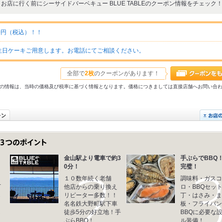
お店に行く前にシーサイドバーベキュー BLUE TABLEのクーポン情報をチェック
0円（税込）！！
生日ケーキご用意します。お電話にてご相談ください。
全部で
2枚
のクーポンがあります！
31以前の情報は、当時の価格及び税率に基づく情報となります。価格につきましては直接店舗へお問い合
金山駅より電車で約3
手ぶらでBBQ
0分！
完璧！
こ
１０数年続く老舗
調味料・ガスコ
下
他店からの乗り換え
ロ・BBQセッ
も
リピーター多数！！
丁・はさみ・ま
ま
名名鉄大野町駅下車
板・フライパン
し
徒歩5分の好立地！手
BBQに必要な
ぶらBBQ！
ル装備！