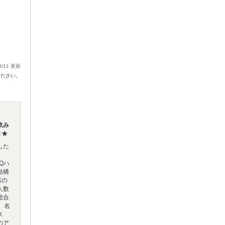
3/11 更新
ください。
飲み
き★
した
ュ
Qハ
結構
席の
人数
総合
。名
ス
のア