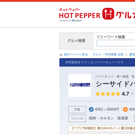
フリーワード検索
グルメ検索
前のページへ戻る
グルメ・予約情報 全国
愛
肉問屋経営 アメリカンバーベキューハウス
バーベキュー 食べ放題 飲
シーサイドバー
4.7
口
4001～5000円
40
予算
焼肉・ホルモン
居酒屋
ジャンル
【アプリ予約限定】最大800ポイント還元対象