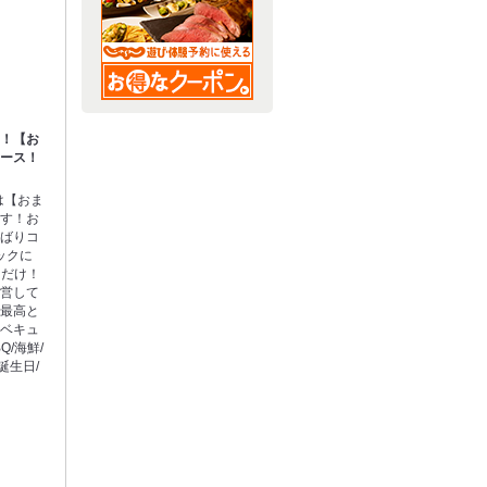
ん！【お
コース！
は【おま
ます！お
くばりコ
ックに
こだけ！
経営して
は最高と
ーベキュ
Q/海鮮/
誕生日/