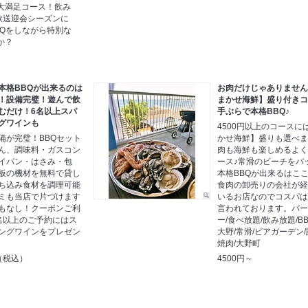
大満足コース！飲み
歓送迎会シーズンに
BQをしながら特別な
か？
本格BBQが出来るのは
お肉だけじゃありませ
！設備完璧！遊んで飲
まかせ海鮮】盛り付き
むだけ！6名以上スパ
手ぶらで本格BBQ♪
グワインも
4500円以上のコースに
備が完璧！BBQセット
かせ海鮮】盛りも選べ
ん、調味料・ガスコン
肉も海鮮も楽しめるよ
イパン・はさみ・包
ース♪常滑のビーチをバ
板の機材を無料で貸し
本格BBQが出来るはこ
ち込み食材を調理可能
食肉の卸売りの会社が
ミも当店で片づけます
いるお店なのでコスパ
もなし！クーポンご利
言われております。バ
名以上のご予約にはス
ー/食べ放題/飲み放題/BB
ングワインをプレゼン
大野/常滑/ビアガーデン/
焼肉/大野町
円（税込）
4500円～