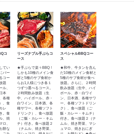
BQコ
リーズナブル手ぶらコ
スペシャルBBQコー
ース
ス
してい
★手ぶらで楽々BBQ！
★和牛、牛タンを含ん
にバー
しかも10種のメイン食
だ10種のメイン食材と
るコー
材と5種のサブ食材か
5種のサブ食材が食べ
放題
らお1人様につき各１
放題。さらに、２時間
ール、
つずつ選べるコース。
飲み放題（生中、ハイ
日本
２時間飲み放題（生
ボール、赤・白ワイ
、各種
中、ハイボール、赤・
ン、日本酒、各種サワ
）、食
白ワイン、日本酒、各
ー、各種ソフトドリン
カレ
種サワー、各種ソフト
ク）、食べ放題（ご
き。食
ドリンク）、食べ放題
飯・カレー・キムチ）
ル、焼
（ご飯・カレー・キム
付き。食べ放題２（ナ
マロ、
チ）付き。食べ放題２
ムル、焼き野菜、マシ
お餅な
（ナムル、焼き野菜、
ュマロ、焼きおにぎ
、ごみ
マシュマロ、焼きおに
り、お餅など）★食べ