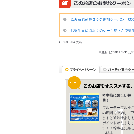
飲み放題延長３０分追加クーポン 60
お誕生日に◎近くのケーキ屋さんで誕
2026/03/04 更新
※更新日が2021/3/
幹事様に嬉しい特
典！
ブルーテーブルを
の期間で予約して
さると通常時より
ポイントがたまり
す！！幹事様に嬉
い特典！