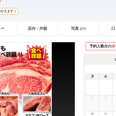
可
つかえます
ュー
店内・外観
写真
口
(27)
予約人数分の
ポ
月
火
3
4
10
11