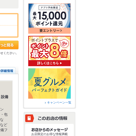
！
わせください。
！設備
キャンペーン一覧
ン
ト・包
な
など
設備フ
お店限定のお得な情報満載