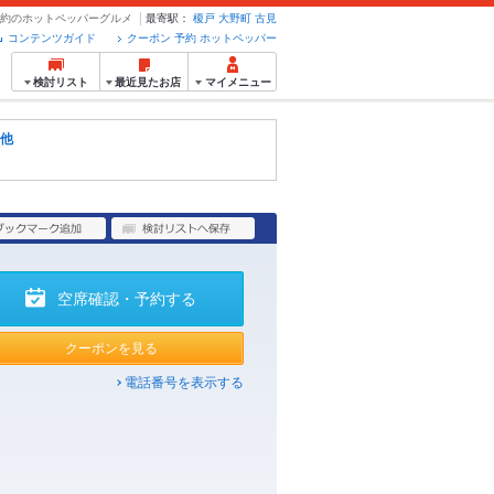
ン・予約のホットペッパーグルメ
最寄駅：
榎戸
大野町
古見
コンテンツガイド
クーポン 予約 ホットペッパー
検討リスト
最近見たお店
マイメニュー
他
空席確認・予約する
クーポンを見る
電話番号を表示する