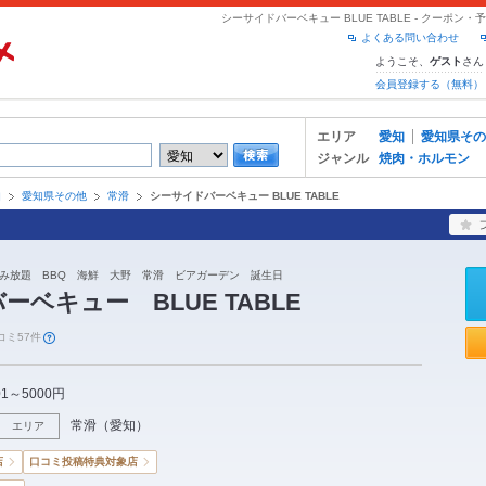
シーサイドバーベキュー BLUE TABLE - クーポ
よくある問い合わせ
ようこそ、
さん
ゲスト
会員登録する（無料）
エリア
愛知
愛知県その
ジャンル
焼肉・ホルモン
知
愛知県その他
常滑
シーサイドバーベキュー BLUE TABLE
み放題 BBQ 海鮮 大野 常滑 ビアガーデン 誕生日
ベキュー BLUE TABLE
コミ57件
01～5000円
常滑
（
愛知
）
エリア
店
口コミ投稿特典対象店