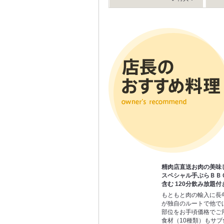
精肉店直送お肉の美味
スペシャル手ぶらＢＢ
含む 120分飲み放題付
もともと肉の輸入に長
が独自のルートで他で
部位をお手頃価格でご
食材（10種類）もサ