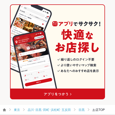
その他設備
※不明点等、お気軽に店舗へご相談下さい
東京 × 和風
品川･目黒･田町･浜松町･五反田のグルメランキング
その他
品川･目黒･田町･浜松町･五反田の居酒屋ランキング
飲み放題
あり ：コースのみの対応となります
目黒のグルメランキング
食べ放題
なし ：一品一品丁寧にお作り致します！
目黒の居酒屋ランキング
お酒
カクテル充実、焼酎充実、日本酒充実
お子様連れ
お子様連れOK ：お子様連れも歓迎致します♪ご家族でもゆった
りお食事可能です！※お時間が21:30までとなります。
ウェディン
バースデーパーティーや結婚式2次会の演出もお手伝いします。
グパーティ
詳しくはお問合せ下さい
ー二次会
お祝い・サ
可
プライズ対
応
東京
品川･目黒･田町･浜松町･五反田
目黒
お店TOP
備考
各種飲み放題付きコース等をご用意しております。