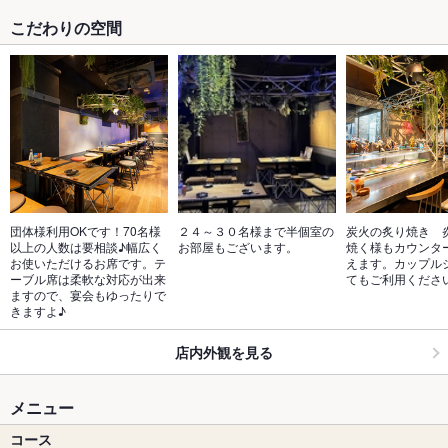
こだわりの空間
団体様利用OKです！70名様
２４～３０名様まで半個室の
炭火の炙り焼き　
以上の人数は要相談♪幅広く
お部屋もございます。
焼く様もカウンタ
お使いただけるお席です。テ
えます。カップル
ーブル席は柔軟な対応が出来
てもご利用くださ
ますので、宴会もゆったりで
きますよ♪
店内外観を見る
メニュー
コース