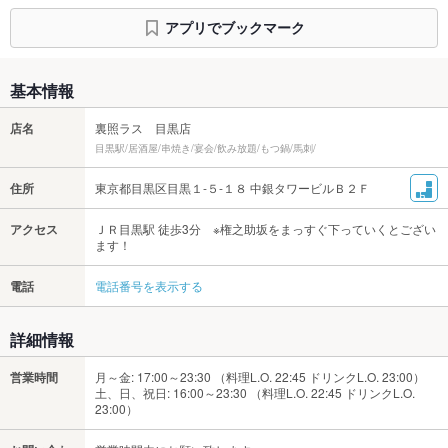
アプリでブックマーク
基本情報
店名
裏照ラス 目黒店
目黒駅/居酒屋/串焼き/宴会/飲み放題/もつ鍋/馬刺/
住所
東京都目黒区目黒１-５-１８ 中銀タワービルＢ２Ｆ
アクセス
ＪＲ目黒駅 徒歩3分 ※権之助坂をまっすぐ下っていくとござい
ます！
電話
電話番号を表示する
詳細情報
営業時間
月～金: 17:00～23:30 （料理L.O. 22:45 ドリンクL.O. 23:00）
土、日、祝日: 16:00～23:30 （料理L.O. 22:45 ドリンクL.O.
23:00）