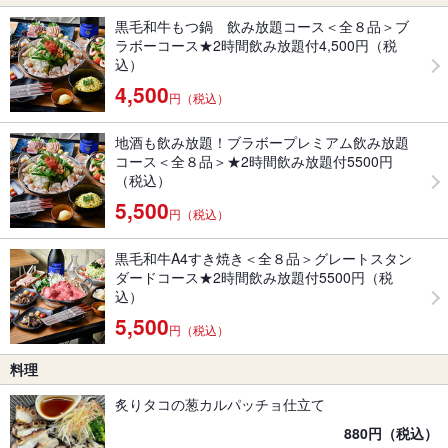
黒毛和牛もつ鍋 飲み放題コース＜全８品＞ブ
ラボーコース★2時間飲み放題付4,500円（税
込）
4,500
円（税込）
地酒も飲み放題！ブラボープレミアム飲み放題
コース＜全８品＞★2時間飲み放題付5500円
（税込）
5,500
円（税込）
黒毛和牛A4すき焼き＜全８品＞グレートスタン
ダードコース★2時間飲み放題付5500円（税
込）
5,500
円（税込）
料理
炙りタコの葱カルパッチョ仕立て
880円（税込）