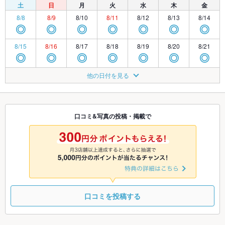
土
日
月
火
水
木
金
8/8
8/9
8/10
8/11
8/12
8/13
8/14
◎
◎
◎
◎
◎
◎
◎
8/15
8/16
8/17
8/18
8/19
8/20
8/21
◎
◎
◎
◎
◎
◎
◎
8/22
8/23
8/24
8/25
8/26
8/27
8/28
他の日付を見る
◎
◎
◎
◎
◎
◎
◎
8/29
8/30
8/31
9/1
9/2
9/3
9/4
◎
◎
◎
◎
◎
◎
◎
口コミ&写真の投稿・掲載で
9/5
9/6
9/7
9/8
9/9
9/10
9/11
◎
◎
◎
◎
◎
◎
◎
口コミを投稿する