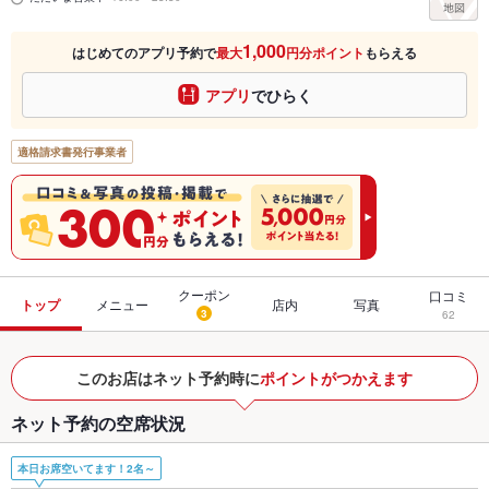
1,000
はじめてのアプリ予約で
最大
円分ポイント
もらえる
アプリ
でひらく
適格請求書発行事業者
クーポン
口コミ
トップ
メニュー
店内
写真
3
62
このお店はネット予約時に
ポイントがつかえます
ネット予約の空席状況
本日お席空いてます！2名～