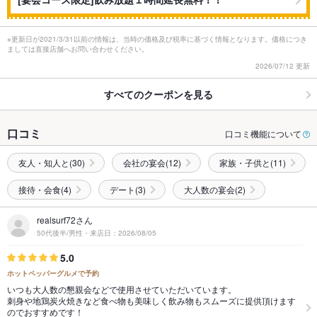
※更新日が2021/3/31以前の情報は、当時の価格及び税率に基づく情報となります。価格につき
ましては直接店舗へお問い合わせください。
2026/07/12 更新
すべてのクーポンを見る
口コミ
口コミ機能について
友人・知人と(30)
会社の宴会(12)
家族・子供と(11)
接待・会食(4)
デート(3)
大人数の宴会(2)
realsurf72さん
50代後半/男性・来店日：2026/08/05
5.0
ホットペッパーグルメで予約
いつも大人数の懇親会などで使用させていただいています。
刺身や地鶏炭火焼きなど食べ物も美味しく飲み物もスムーズに提供頂けます
のでおすすめです！