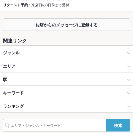
リクエスト予約
：来店日の3日前まで受付
掘りごたつ
なし ：各種ご宴会のご予約承っております。
カウンター
あり ：お一人様、大歓迎！広々としたカウンター席をご用意し
お店からのメッセージに登録する
ております！
関連リンク
ソファー
なし ：多種多様のお席をご用意しております。
ジャンル
テラス席
なし ：テラスは御座いませんが、悪天候でも安心の室内で、ご
宴会をお楽しみ下さい。
居酒屋
エリア
貸切
貸切可 ：店舗の貸切等はお気軽に店舗までご相談ください
♪（一部貸切なら20名～30名で対応可能です）
和風
目黒
駅
設備
品川･目黒･田町･浜松町･五反田 × 居酒屋
目黒 × 居酒屋
目黒駅
キーワード
Wi-Fi
なし
品川･目黒･田町･浜松町･五反田 × 和風
目黒 × 和風
ランキング
からあげ
馬刺し
エビ料理
にんにく料理
フライドポテト
うどん
バリアフリ
なし ：ご考慮させていただきますので、お申し付けください
ー
牛すじ
親子丼
焼きそば
つくね
鶏皮
もつ鍋
スープカレー
目黒駅 × 居酒屋
東京
東京のグルメランキング
検索
駐車場
なし ：お近くのコインパーキングをご利用ください。お酒を飲
リゾット
フォアグラ
炭火焼
牛タン
ナシゴレン
デザート
まれる際はお車でのお越しはご遠慮ください。
目黒駅 × 和風
東京 × 居酒屋
東京の居酒屋ランキング