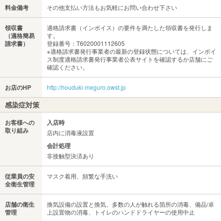
料金備考
その他支払い方法もお気軽にお問い合わせ下さい
領収書
適格請求書（インボイス）の要件を満たした領収書を発行しま
（適格簡易
す。
請求書）
登録番号：T6020001112605
※適格請求書発行事業者の最新の登録状態については、インボイ
ス制度適格請求書発行事業者公表サイトを確認するか店舗にご
確認ください。
お店のHP
http://houduki-meguro.owst.jp
感染症対策
お客様への
入店時
取り組み
店内に消毒液設置
会計処理
非接触型決済あり
従業員の安
マスク着用、頻繁な手洗い
全衛生管理
店舗の衛生
換気設備の設置と換気、多数の人が触れる箇所の消毒、備品/卓
管理
上設置物の消毒、トイレのハンドドライヤーの使用中止