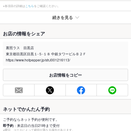
※各項目の詳細は
こちら
をご確認ください。
続きを見る
たばこ
お店の情報をシェア
禁煙・喫煙
全席禁煙
2026年３月より店内禁煙
裏照ラス 目黒店
東京都目黒区目黒１-５-１８ 中銀タワービルＢ２Ｆ
喫煙専用室
なし
https://www.hotpepper.jp/strJ001216113/
※2020年4月1日～受動喫煙対策に関する法律が施行されています。正しい情報はお店へお問い
合わせください。
お店情報をコピー
お席
総席数
62席(70名様以上の人数は要相談。各種宴会の予約承り中!)
最大宴会収
70人(着席時※70名様以上の人数は要相談。)
容人数
ネットでかんたん予約
個室
なし ：70名様以上の人数は要相談。各種宴会の予約承り中!
ご予約ならネット予約が便利です。
即予約
：来店日の当日21時まで受付
※曜日、コースによって締切が異なる場合があります。
座敷
なし ：当店は全席テーブル席となっております！