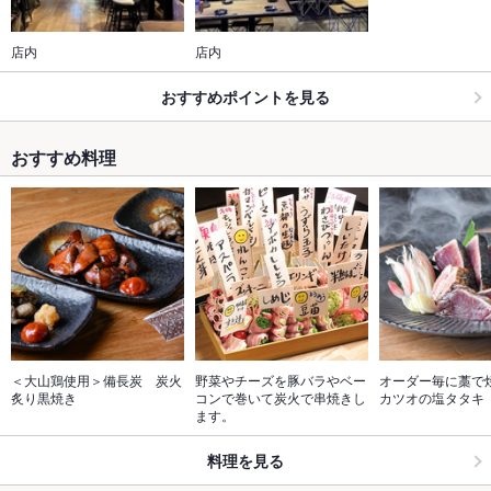
店内
店内
おすすめポイントを見る
おすすめ料理
＜大山鶏使用＞備長炭　炭火
野菜やチーズを豚バラやベー
オーダー毎に藁で
炙り黒焼き
コンで巻いて炭火で串焼きし
カツオの塩タタキ
ます。
料理を見る