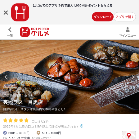
はじめてのアプリ予約で最大
1,000円分ポイントもらえる
ダウンロード
アプリで開く
一覧
マイメニュー
居酒屋 | 目黒 | 東京都
裏照ラス 目黒店
目黒駅3分！スタジオ風店内で本格やきとり!
-
62
口コミ
件
2026年1月以降の口コミ5件以上で評点が表示されます
2001～3000円
501～1000円
ただいま営業中
16:00～23:30