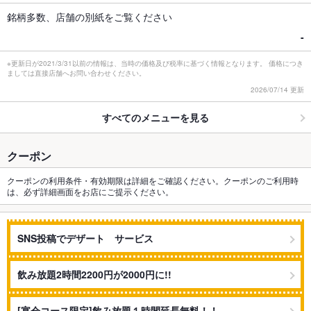
銘柄多数、店舗の別紙をご覧ください
-
※更新日が2021/3/31以前の情報は、当時の価格及び税率に基づく情報となります。 価格につき
ましては直接店舗へお問い合わせください。
2026/07/14 更新
すべてのメニューを見る
クーポン
クーポンの利用条件・有効期限は詳細をご確認ください。クーポンのご利用時
は、必ず詳細画面をお店にご提示ください。
SNS投稿でデザート サービス
飲み放題2時間2200円が2000円に!!
[宴会コース限定]飲み放題１時間延長無料！！