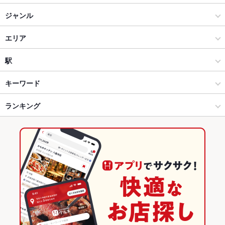
【各種宴会受付中】【食べ飲み放題3500円】池袋大酒場 池袋西
ジャンル
口店
居酒屋
エリア
【24時間営業/個室完備】【各種宴会受付中】食べ飲み放題 大塚大
酒場
洋・和洋・各国料理・その他
池袋西口
駅
【24時間営業】【食べ飲み放題】135酒場 大森店
池袋 × 居酒屋
池袋西口 × 居酒屋
池袋駅
キーワード
【24時間営業】【食べ飲み放題】135酒場 上野御徒町店
池袋 × 洋・和洋・各国料理・その他
池袋西口 × 洋・和洋・各国料理・その他
鬼子母神前駅
ランキング
手羽先
からあげ
エビ料理
カニ料理
にんにく料理
フライドポテト
300宴商人 錦糸町店
ソーセージ
しゃぶしゃぶ
焼きそば
つくね
鶏皮
点心
餃子
池袋駅 × 居酒屋
東京
都電雑司ケ谷駅
東京のグルメランキング
水餃子
小籠包
焼売
チャーハン
麻婆豆腐
酢豚
エビチリ
【24時間営業】楽 遊食屋 浦安店
池袋駅 × 洋・和洋・各国料理・その他
東京 × 居酒屋
東京の居酒屋ランキング
坦々麺
醤油ラーメン
【24時間営業】【各種宴会受付中】食べ飲み放題 蒲田大酒場
東京 × 洋・和洋・各国料理・その他
池袋のグルメランキング
楽食家 マル安 千葉店
池袋の居酒屋ランキング
池袋西口のグルメランキング