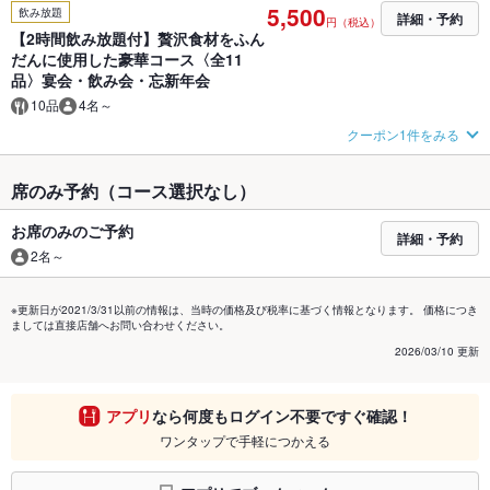
5,500
飲み放題
詳細・予約
円（税込）
【2時間飲み放題付】贅沢食材をふん
だんに使用した豪華コース〈全11
品〉宴会・飲み会・忘新年会
10品
4名～
クーポン1件をみる
席のみ予約（コース選択なし）
お席のみのご予約
詳細・予約
2名～
※更新日が2021/3/31以前の情報は、当時の価格及び税率に基づく情報となります。 価格につき
ましては直接店舗へお問い合わせください。
2026/03/10 更新
アプリ
なら何度もログイン不要ですぐ確認！
ワンタップで手軽につかえる