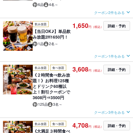
6品
4名～
クーポン2件をみる
1,650
飲み放題
詳細・予約
円（税込）
【当日OK♪】単品飲
み放題2H1650円！
1品
2名～
クーポン1件をみる
3,608
飲み放題
食べ放題
詳細・予約
円（税込）
《２時間食べ飲み放
題！》お料理125種
とドリンク60種以
上！割引クーポンで
3608円⇒3500円
125品
3名～
クーポン3件をみる
4,708
飲み放題
食べ放題
詳細・予約
円（税込）
《大満足３時間食べ