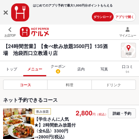
はじめてのアプリ予約で最大
1,000円分ポイントもらえる
ダウンロード
アプリで開く
お店TOP
マイメニュー
【24時間営業】【食べ飲み放題3500円】135酒
場 池袋西口立教通り店
クーポン
口コミ
トップ
メニュー
店内
写真
4
94
コース
料理
ドリンク
ネット予約できるコース
2,800
飲み放題
詳細・予約
円（税込）
【学生さんに人気
★】2時間飲み放題付
〈全6品〉3300円
→2800円(税込)