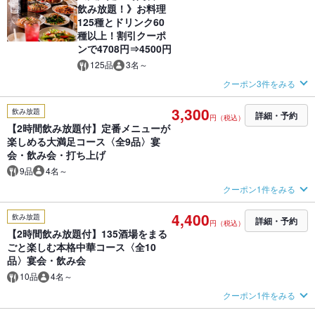
飲み放題！》お料理
125種とドリンク60
種以上！割引クーポ
ンで4708円⇒4500円
125品
3名～
クーポン3件をみる
3,300
飲み放題
詳細・予約
円（税込）
【2時間飲み放題付】定番メニューが
楽しめる大満足コース〈全9品〉宴
会・飲み会・打ち上げ
9品
4名～
クーポン1件をみる
4,400
飲み放題
詳細・予約
円（税込）
【2時間飲み放題付】135酒場をまる
ごと楽しむ本格中華コース〈全10
品〉宴会・飲み会
10品
4名～
クーポン1件をみる